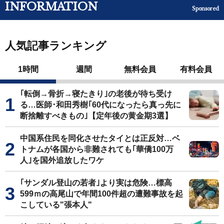
INFORMATION
Sponsored
人気記事ランキング
1時間
週間
無料会員
有料会員
｢転倒→骨折→寝たきり｣の老後が待ち受け
る…医師･和田秀樹｢60代になったら真っ先に
断捨離すべきもの｣【定年後の黄金期3選】
中国系住民を同化させたタイとは正反対…ベ
トナムが各国から非難されても｢華僑100万
人｣を国外追放したワケ
｢サンダル登山の若者｣より実は危険…標高
599ｍの高尾山で年間100件超の遭難事故を起
こしている"張本人"