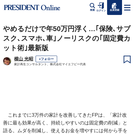
会員登録
検索
ログイン
やめるだけで年50万円浮く…｢保険､サブ
スク､スマホ､車｣ノーリスクの｢固定費カ
ット術｣最新版
横山 光昭
+フォロー
家計再生コンサルタント、株式会社マイエフピー代表
これまでに3万件の家計を改善してきたFPは、「家計改
善に最も効果が高く、持続しやすいのは固定費の削減」と
語る。ムダを削減し、使えるお金を増やすには何から手を