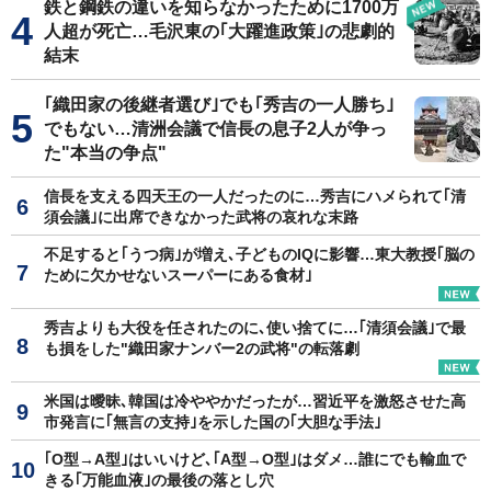
鉄と鋼鉄の違いを知らなかったために1700万
人超が死亡…毛沢東の｢大躍進政策｣の悲劇的
結末
｢織田家の後継者選び｣でも｢秀吉の一人勝ち｣
でもない…清洲会議で信長の息子2人が争っ
た"本当の争点"
信長を支える四天王の一人だったのに…秀吉にハメられて｢清
須会議｣に出席できなかった武将の哀れな末路
不足すると｢うつ病｣が増え､子どものIQに影響…東大教授｢脳の
ために欠かせないスーパーにある食材｣
秀吉よりも大役を任されたのに､使い捨てに…｢清須会議｣で最
も損をした"織田家ナンバー2の武将"の転落劇
米国は曖昧､韓国は冷ややかだったが…習近平を激怒させた高
市発言に｢無言の支持｣を示した国の｢大胆な手法｣
｢O型→A型｣はいいけど､｢A型→O型｣はダメ…誰にでも輸血で
きる｢万能血液｣の最後の落とし穴