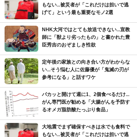
もない...被災者が「これだけは担いで逃
げて」という最も重要なモノ2選
NHK大河ではとても放送できない...宣教
師に「獣より劣ったもの」と書かれた豊
臣秀吉のおぞましき性欲
定年後の家族との向き合い方がわからな
い...そう悩む人に佐藤優が「鬼滅の刃が
参考になる」と話すワケ
パカッと開けて週に1、2個食べるだけ...
がん専門医が勧める「大腸がんを予防す
るオメガ脂肪酸たっぷり食品」
大地震でまず確保すべきは水でも食料で
もない...被災者が「これだけは担いで逃