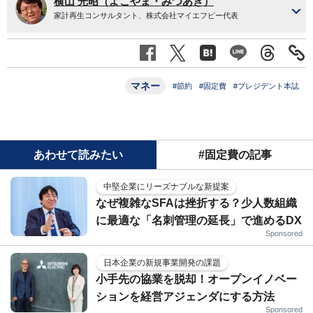
横山 光昭（よこやま・みつあき）
家計再生コンサルタント、株式会社マイエフピー代表
マネー
#節約
#固定費
#プレジデント本誌
あわせて読みたい
#固定費の記事
中堅企業にリーズナブルな新提案
なぜ複雑なSFAは挫折する？少人数組織
に最適な「名刺管理の延長」で進めるDX
Sponsored
日本企業の新規事業開発の課題
小手先の協業を脱却！オープンイノベー
ションを経営アジェンダにする方法
Sponsored