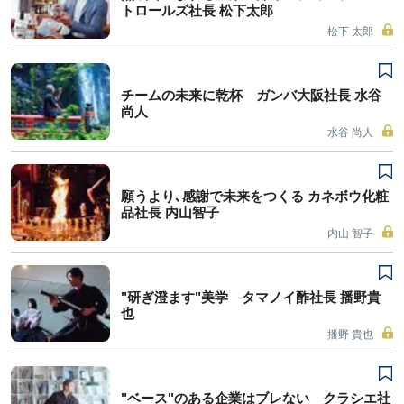
トロールズ社長 松下太郎
松下 太郎
チームの未来に乾杯 ガンバ大阪社長 水谷
尚人
水谷 尚人
願うより､感謝で未来をつくる カネボウ化粧
品社長 内山智子
内山 智子
"研ぎ澄ます"美学 タマノイ酢社長 播野貴
也
播野 貴也
"ベース"のある企業はブレない クラシエ社