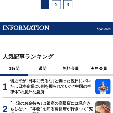
1
2
3
INFORMATION
Sponsored
人気記事ランキング
1時間
週間
無料会員
有料会員
習近平が｢日本に売るな｣と煽った翌日にバレ
た…日本企業に6割を握られていた"中国の半
導体"の意外な急所
｢一流のお金持ち｣は銀座の高級店には見向き
もしない…"本物"を知る富裕層が行きつく"究