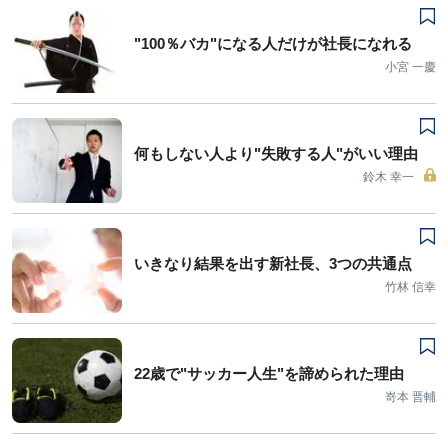
"100％バカ"になる人だけが社長になれる
小宮 一慶
何もしない人より"失敗する人"がいい理由
鈴木 幸一
いきなり結果を出す新社長、3つの共通点
竹林 信幸
22歳で"サッカー人生"を諦められた理由
嵜本 晋輔