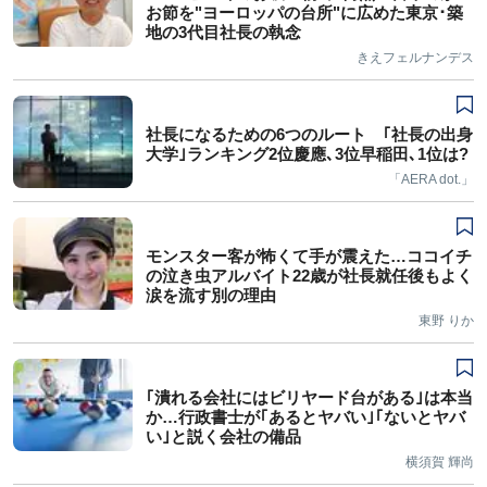
お節を"ヨーロッパの台所"に広めた東京･築
地の3代目社長の執念
きえフェルナンデス
社長になるための6つのルート ｢社長の出身
大学｣ランキング2位慶應､3位早稲田､1位は?
「AERA dot.」
モンスター客が怖くて手が震えた…ココイチ
の泣き虫アルバイト22歳が社長就任後もよく
涙を流す別の理由
東野 りか
｢潰れる会社にはビリヤード台がある｣は本当
か…行政書士が｢あるとヤバい｣｢ないとヤバ
い｣と説く会社の備品
横須賀 輝尚