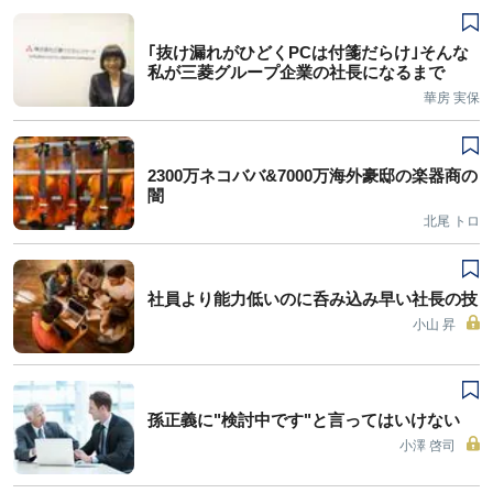
｢抜け漏れがひどくPCは付箋だらけ｣そんな
私が三菱グループ企業の社長になるまで
華房 実保
2300万ネコババ&7000万海外豪邸の楽器商の
闇
北尾 トロ
社員より能力低いのに呑み込み早い社長の技
小山 昇
孫正義に"検討中です"と言ってはいけない
小澤 啓司