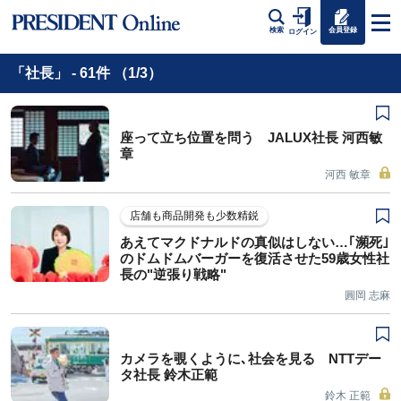
会員登録
検索
ログイン
「社長」 - 61件 （1/3）
座って立ち位置を問う JALUX社長 河西敏
章
河西 敏章
店舗も商品開発も少数精鋭
あえてマクドナルドの真似はしない…｢瀕死｣
のドムドムバーガーを復活させた59歳女性社
長の"逆張り戦略"
圓岡 志麻
カメラを覗くように､社会を見る NTTデー
タ社長 鈴木正範
鈴木 正範