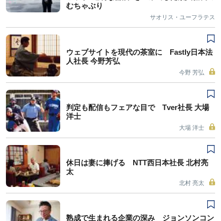
むちゃぶり
サオリス・ユーフラテス
ウェブサイトを現代の茶室に Fastly日本法
人社長 今野芳弘
今野 芳弘
判定も配信もフェアな目で Tver社長 大場
洋士
大場 洋士
休日は妻に捧げる NTT西日本社長 北村亮
太
北村 亮太
熟成で生まれる企業の深み ジョンソンコン