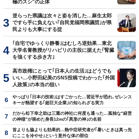
極のスシ"の正体
逆らった県議は次々と姿を消した…麻生太郎
ですら手に負えない｢自民党福岡県議団｣が県
民よりも大事にする掟
｢自宅でゆっくり静養｣はむしろ逆効果…東北
大学名誉教授がリハビリの主役に据えた｢腎臓
を強くする歩き方｣
高市政権にとって｢日本人の生活｣はどうでも
いい…小野田紀美のSNS投稿でわかった｢外国
人政策｣の本当の狙い
やっぱり｢日本の技術｣はすごかった…習近平が恐れ､ゼレンス
キーが熱望する｢超巨大企業｣の知られざる実力
だから松下幸之助は三重の神社に何度も通った…孤独な"経営
の神様"が崇めた身長12mの｢異形の神｣の名前
首よりも脇よりも効果的…熱中症研究者が｢暑いときは真っ先
にここを冷やせ｣という意外な体の部位