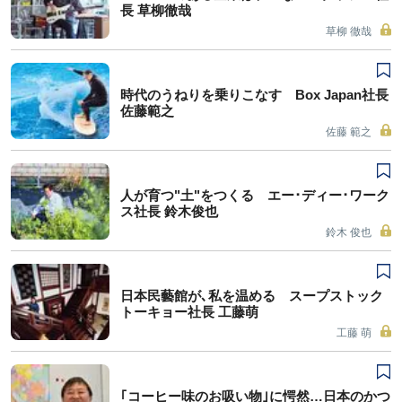
長 草柳徹哉
草柳 徹哉
時代のうねりを乗りこなす Box Japan社長
佐藤範之
佐藤 範之
人が育つ"土"をつくる エー･ディー･ワーク
ス社長 鈴木俊也
鈴木 俊也
日本民藝館が､私を温める スープストック
トーキョー社長 工藤萌
工藤 萌
｢コーヒー味のお吸い物｣に愕然…日本のかつ