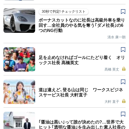
30秒で判定! チェックリスト
ボーナスカットなのに社長は高級外車を乗り
回す…全社員のやる気を奪う｢ダメ社長｣の6
つのNG行動
清水 康一朗
足を止めなければゴールにたどり着く オリ
ックス社長 髙橋英丈
髙橋 英丈
道は違えど､登る山は同じ ワークスビジネ
スサービス社長 大軒直子
大軒 直子
｢醤油は黒い｣って誰が決めたの?…世界で大
ヒット｢透明な醤油｣を生み出した素人社長の