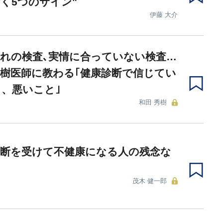
く5つのサイン"
伊藤 大介
れの検査､実情に合っていない検査…
樹医師に教わる｢健康診断で信じてい
、悪いこと｣
和田 秀樹
診断を受けて不健康になる人の残念な
茂木 健一郎