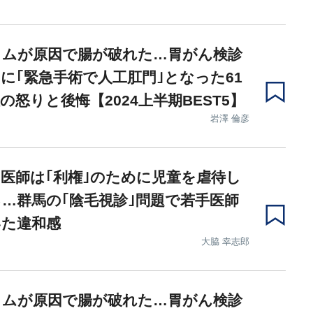
ウムが原因で腸が破れた…胃がん検診
に｢緊急手術で人工肛門｣となった61
の怒りと後悔【2024上半期BEST5】
岩澤 倫彦
医師は｢利権｣のために児童を虐待し
…群馬の｢陰毛視診｣問題で若手医師
いた違和感
大脇 幸志郎
ウムが原因で腸が破れた…胃がん検診