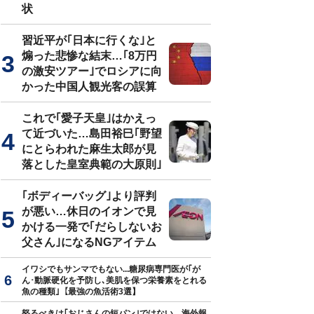
状
習近平が｢日本に行くな｣と
煽った悲惨な結末…｢8万円
の激安ツアー｣でロシアに向
かった中国人観光客の誤算
これで｢愛子天皇｣はかえっ
て近づいた…島田裕巳｢野望
にとらわれた麻生太郎が見
落とした皇室典範の大原則｣
｢ボディーバッグ｣より評判
が悪い…休日のイオンで見
かける一発で｢だらしないお
父さん｣になるNGアイテム
イワシでもサンマでもない...糖尿病専門医が｢が
ん･動脈硬化を予防し､美肌を保つ栄養素をとれる
魚の種類｣【最強の魚活術3選】
怒るべきは｢おじさんの短パン｣ではない…海外報