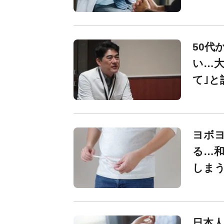
50代
い…大
て｣と
ヨボヨ
る…和
しまう
日本人