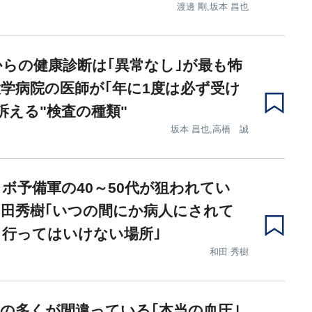
渡邊 剛,坂本 昌也
からの健康診断は｢異常なし｣が最も怖
学病院の医師が｢年に1度は必ず受け
訴える"検査の種類"
坂本 昌也,高橋 誠
ボ予備軍の40～50代が狙われてい
田秀樹｢いつの間にか病人にされて
行ってはいけない場所｣
和田 秀樹
の多くが間違っている｢本当の血圧｣