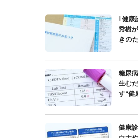
｢健康
秀樹が
きの
糖尿病
生むだ
す"健
健康診
ウナや