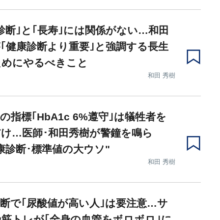
診断｣と｢長寿｣には関係がない…和田
｢健康診断より重要｣と強調する長生
ためにやるべきこと
和田 秀樹
の指標｢HbA1c 6%遵守｣は犠牲者を
け…医師･和田秀樹が警鐘を鳴ら
康診断･標準値の大ウソ"
和田 秀樹
断で｢尿酸値が高い人｣は要注意…サ
筋トレが｢全身の血管をボロボロ｣に