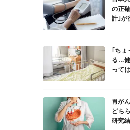
の正確
計｣が
｢ちょ
る…
って
胃がん
どちら
研究