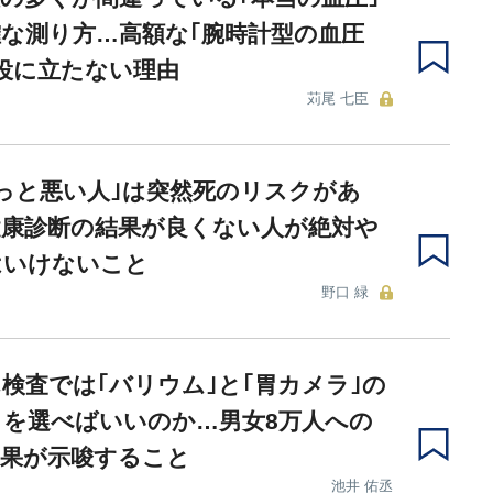
な測り方…高額な｢腕時計型の血圧
役に立たない理由
苅尾 七臣
っと悪い人｣は突然死のリスクがあ
健康診断の結果が良くない人が絶対や
はいけないこと
野口 緑
検査では｢バリウム｣と｢胃カメラ｣の
を選べばいいのか…男女8万人への
結果が示唆すること
池井 佑丞