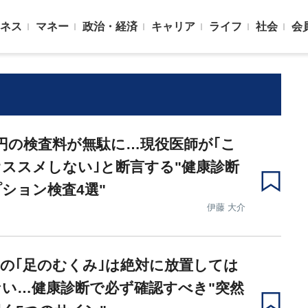
ネス
マネー
政治・経済
キャリア
ライフ
社会
会
円の検査料が無駄に…現役医師が｢こ
ススメしない｣と断言する"健康診断
ション検査4選"
伊藤 大介
の｢足のむくみ｣は絶対に放置しては
い…健康診断で必ず確認すべき"突然