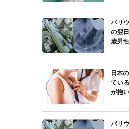
バリ
の翌日
歳男性
日本の
ている
が抱
バリ