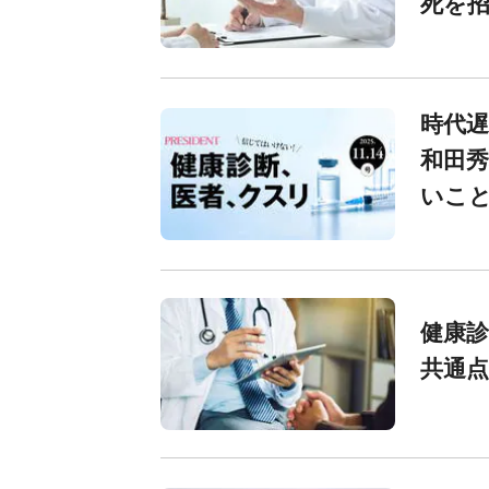
死を招
時代遅
和田秀
いこと
健康
共通点