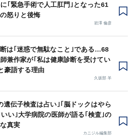
に｢緊急手術で人工肛門｣となった61
性の怒りと後悔
岩澤 倫彦
断は｢迷惑で無駄なこと｣である…68
師兼作家が｢私は健康診断を受けてい
と豪語する理由
久坂部 羊
の遺伝子検査は占い｣｢脳ドックはやら
いい｣大学病院の医師が語る｢検査｣の
な真実
カニジル編集部