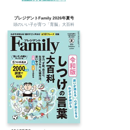
プレジデントFamily 2026年夏号
頭のいい子が育つ「育脳」大百科