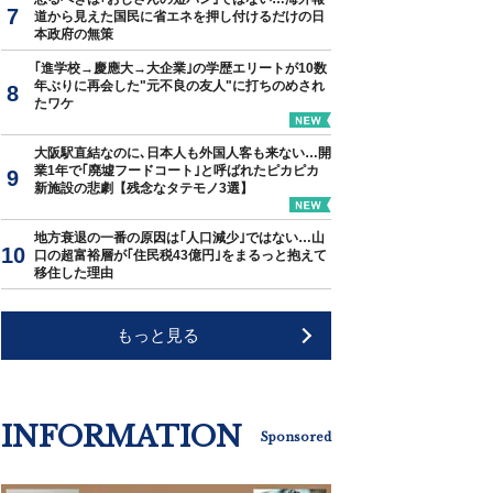
道から見えた国民に省エネを押し付けるだけの日
本政府の無策
｢進学校→慶應大→大企業｣の学歴エリートが10数
年ぶりに再会した"元不良の友人"に打ちのめされ
たワケ
大阪駅直結なのに､日本人も外国人客も来ない…開
業1年で｢廃墟フードコート｣と呼ばれたピカピカ
新施設の悲劇【残念なタテモノ3選】
地方衰退の一番の原因は｢人口減少｣ではない…山
口の超富裕層が｢住民税43億円｣をまるっと抱えて
移住した理由
もっと見る
INFORMATION
Sponsored