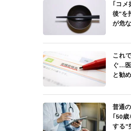
｢コメ
後"を
が危
これで
ぐ…医
と勧め
普通
｢50
する"