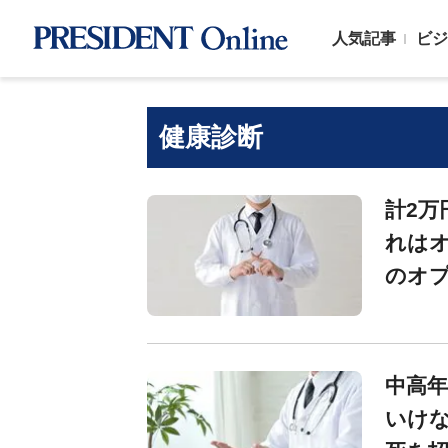
人気記事
ビジ
健康診断
計2万
れはオ
のオプ
中高年
いけな