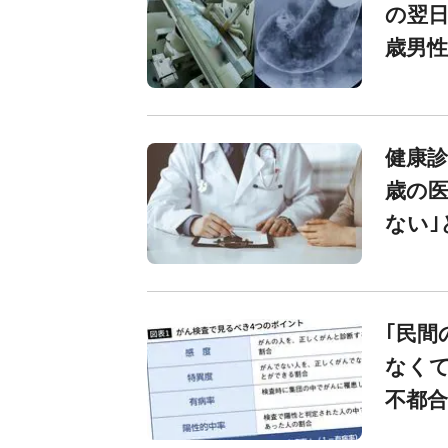
の翌日
歳男
健康診
歳の医
ない｣
｢民間
なくて
不都合