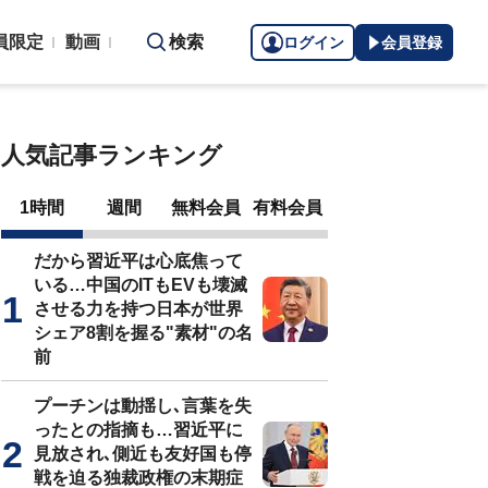
員限定
動画
検索
ログイン
会員登録
人気記事ランキング
1時間
週間
無料会員
有料会員
だから習近平は心底焦って
いる…中国のITもEVも壊滅
させる力を持つ日本が世界
シェア8割を握る"素材"の名
前
プーチンは動揺し､言葉を失
ったとの指摘も…習近平に
見放され､側近も友好国も停
戦を迫る独裁政権の末期症