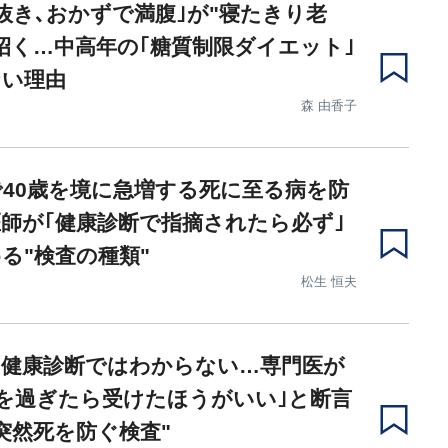
抜き､おかずで満腹｣が"寝たきり老
招く…中高年の｢糖質制限ダイエット｣
ない理由
森 由香子
40歳を境に急増する死に至る病を防
師が｢健康診断で指摘されたら必ず｣
る"検査の種類"
松生 恒夫
の健康診断ではわからない…専門医が
歳を過ぎたら受けたほうがいい｣と断言
突然死を防ぐ検査"