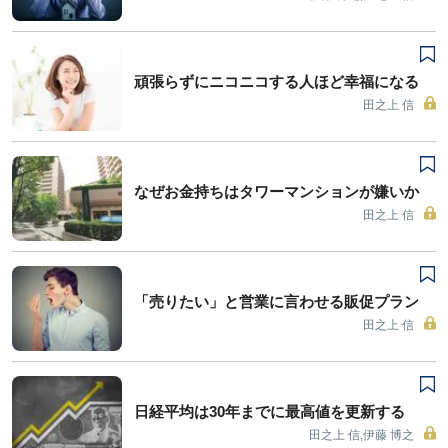
頑張らずにニコニコする人ほど幸福になる
田之上 信
なぜお金持ちはタワーマンションが嫌いか
田之上 信
「売りたい」と営業に言わせる販促プラン
田之上 信
日経平均は30年までに最高値を更新する
田之上 信,伊藤 博之