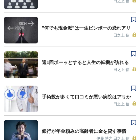
田之上 信
"何でも現金派"は一生ビンボーの恐れアリ
田之上 信
週1回ボーッとすると人生の転機が訪れる
田之上 信
手術数が多くて口コミが悪い病院はアリか
田之上 信
銀行が年金頼みの高齢者に金を貸す事情
伊藤 博之,田之上 信