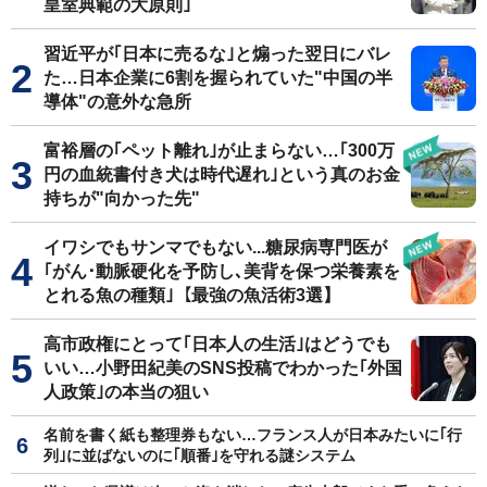
皇室典範の大原則｣
習近平が｢日本に売るな｣と煽った翌日にバレ
た…日本企業に6割を握られていた"中国の半
導体"の意外な急所
富裕層の｢ペット離れ｣が止まらない…｢300万
円の血統書付き犬は時代遅れ｣という真のお金
持ちが"向かった先"
イワシでもサンマでもない...糖尿病専門医が
｢がん･動脈硬化を予防し､美背を保つ栄養素を
とれる魚の種類｣【最強の魚活術3選】
高市政権にとって｢日本人の生活｣はどうでも
いい…小野田紀美のSNS投稿でわかった｢外国
人政策｣の本当の狙い
名前を書く紙も整理券もない…フランス人が日本みたいに｢行
列｣に並ばないのに｢順番｣を守れる謎システム