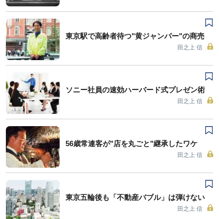
東京駅で高齢者待つ"黄ジャンパー"の商売
田之上 信
ソニー社員の速効ハーバード式プレゼン術
田之上 信
56歳常連客が"店を丸ごと"継承したワケ
田之上 信
東京五輪後も「不動産バブル」は弾けない
田之上 信