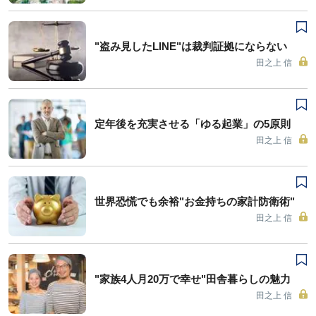
"盗み見したLINE"は裁判証拠にならない
田之上 信
定年後を充実させる「ゆる起業」の5原則
田之上 信
世界恐慌でも余裕"お金持ちの家計防衛術"
田之上 信
"家族4人月20万で幸せ"田舎暮らしの魅力
田之上 信