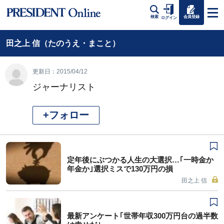
会員登録
検索
ログイン
田之上 信（たのうえ・まこと）
更新日：2015/04/12
ジャーナリスト
+フォロー
定年後にぶつかる人生の大選択…｢一時金か
年金か｣選択ミスで130万円の損
田之上 信
最新アンケート｢世帯年収300万円台の過半数