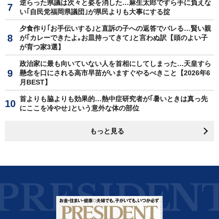
逆らった県議は次々と姿を消した…麻生太郎ですら手に負えな
い｢自民党福岡県議団｣が県民よりも大事にする掟
夕食作り｢お手伝いする｣と直訴の子への返答でバレる…賢い親
が｢カレーできたよ｡お皿持ってきて｣と言わぬ訳【頭のよい子
が育つ家3選】
政治家に最も向いていない人を首相にしてしまった…天皇すら
懸念を口にされる高市早苗がいますぐやるべきこと【2026年6
月BEST】
首よりも脇よりも効果的…熱中症研究者が｢暑いときは真っ先
にここを冷やせ｣という意外な体の部位
もっと見る