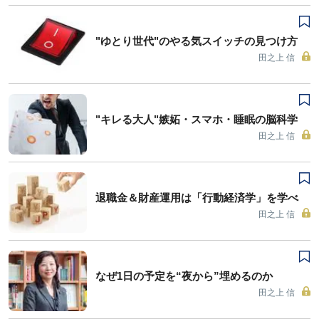
"ゆとり世代"のやる気スイッチの見つけ方
田之上 信
"キレる大人"嫉妬・スマホ・睡眠の脳科学
田之上 信
退職金＆財産運用は「行動経済学」を学べ
田之上 信
なぜ1日の予定を“夜から”埋めるのか
田之上 信