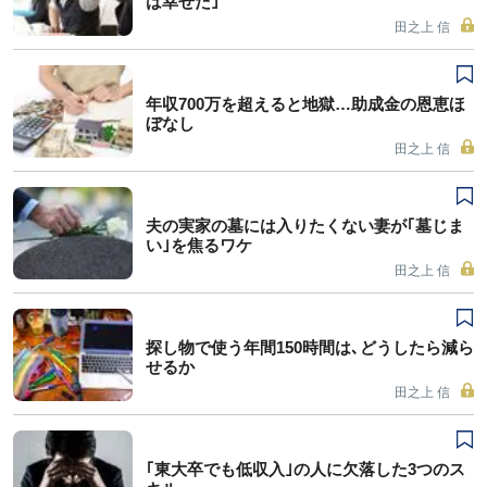
は幸せだ｣
田之上 信
年収700万を超えると地獄…助成金の恩恵ほ
ぼなし
田之上 信
夫の実家の墓には入りたくない妻が｢墓じま
い｣を焦るワケ
田之上 信
探し物で使う年間150時間は､どうしたら減ら
せるか
田之上 信
｢東大卒でも低収入｣の人に欠落した3つのス