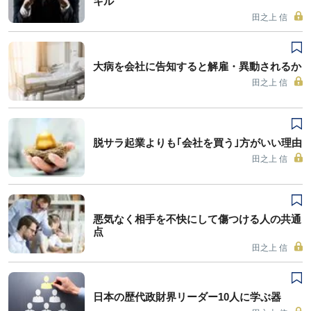
キル
田之上 信
大病を会社に告知すると解雇・異動されるか
田之上 信
脱サラ起業よりも｢会社を買う｣方がいい理由
田之上 信
悪気なく相手を不快にして傷つける人の共通
点
田之上 信
日本の歴代政財界リーダー10人に学ぶ器