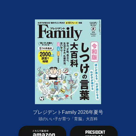
プレジデントFamily 2026年夏号
頭のいい子が育つ「育脳」大百科