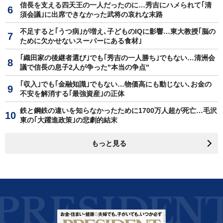
信長を支える四天王の一人だったのに…秀吉にハメられて｢清
須会議｣に出席できなかった武将の哀れな末路
不足すると｢うつ病｣が増え､子どものIQに影響…東大教授｢脳の
ために欠かせないスーパーにある食材｣
｢織田家の後継者選び｣でも｢秀吉の一人勝ち｣でもない…清洲会
議で信長の息子2人が争った"本当の争点"
｢収入｣でも｢金融知識｣でもない…物価高にも動じない､お金の
不安を解消する｢最強資産｣の正体
鉄と鋼鉄の違いを知らなかったために1700万人超が死亡…毛沢
東の｢大躍進政策｣の悲劇的結末
もっと見る