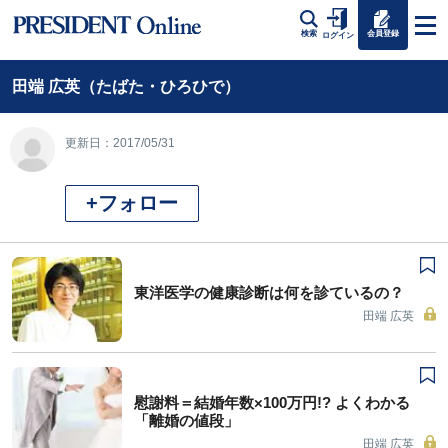
会員登録
検索
ログイン
田端 広英（たばた・ひろひで）
更新日：2017/05/31
+フォロー
東洋医学の健康診断は何を診ているの？
田端 広英
慰謝料＝結婚年数×100万円!? よくわかる
「離婚の値段」
田端 広英