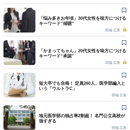
「悩み多きお年頃」30代女性を味方につける
キーワード“傾聴”
田端 広英
「かまってちゃん」20代女性を味方につける
キーワード“承認”
田端 広英
短大卒でも合格！ 定員260人、医学部編入と
いう「ウルトラC」
田端 広英
地元医学部の独占率2割超！ 名門公立高校が
強すぎる
田端 広英