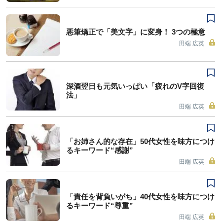
悪筆矯正で「美文字」に変身！ 3つの極意
田端 広英
深酒翌日も元気いっぱい「疲れのV字回復
法」
田端 広英
「お姉さん的な存在」50代女性を味方につけ
るキーワード“感謝”
田端 広英
「責任を背負いがち」40代女性を味方につけ
るキーワード“尊重”
田端 広英