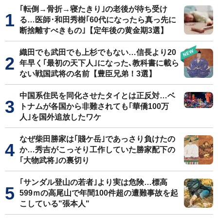
｢転倒→骨折→寝たきり｣の老後が待ち受け
る…医師･和田秀樹｢60代になったら真っ先に
断捨離すべきもの｣【定年後の黄金期3選】
織田でも武田でも上杉でもない…信長より20
年早く｢最初の天下人｣になった､教科書に載ら
ない戦国武将の名前【豊臣兄弟！3選】
中国系住民を同化させたタイとは正反対…ベ
トナムが各国から非難されても｢華僑100万
人｣を国外追放したワケ
なぜ柴田勝家は｢賤ケ岳｣であっさり負けたの
か…秀吉がこっそり工作していた勝家配下の
｢大物武将｣の裏切り
｢サンダル登山の若者｣より実は危険…標高
599ｍの高尾山で年間100件超の遭難事故を起
こしている"張本人"