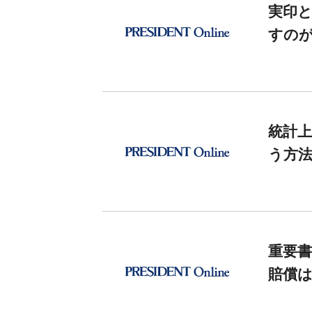
実印
すの
統計上
う方
重要書
賠償