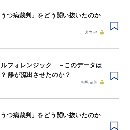
「うつ病裁判」をどう闘い抜いたのか
宮内 健
タルフォレンジック －このデータは
？ 誰が流出させたのか？
相馬 留美
「うつ病裁判」をどう闘い抜いたのか