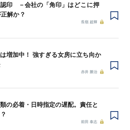
と認印 －会社の「角印」はどこに押
が正解か？
長嶺 超輝
は増加中！ 強すぎる女房に立ち向か
法
赤井 勝治
類の必着・日時指定の遅配。責任と
は？
前田 泰志