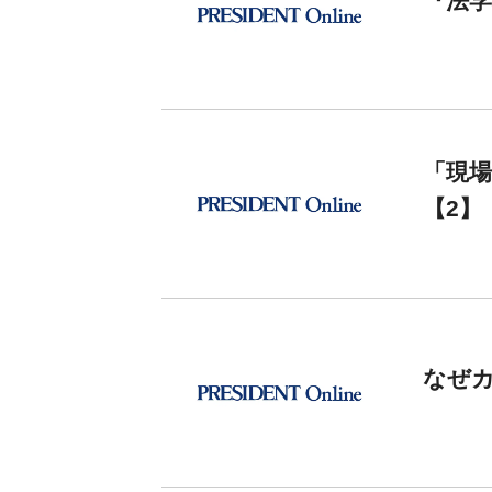
『法学
「現場
【2】
なぜカ