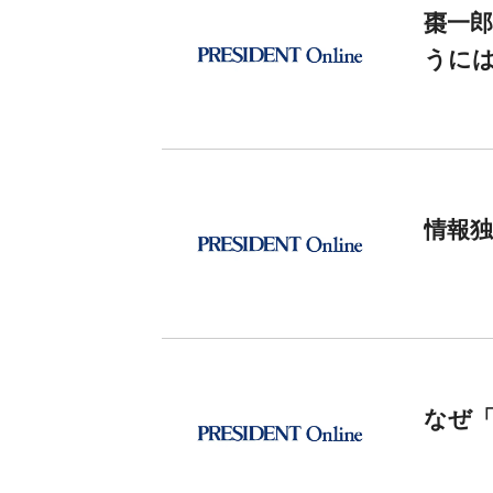
棗一郎
うに
情報
なぜ