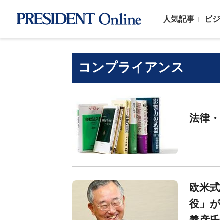
人気記事
ビジ
コンプライアンス
法律・
欧米
役」が
義彦氏