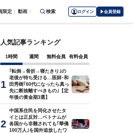
員限定
動画
検索
ログイン
会員登録
人気記事ランキング
1時間
週間
無料会員
有料会員
｢転倒→骨折→寝たきり｣の
老後が待ち受ける…医師･和
田秀樹｢60代になったら真っ
先に断捨離すべきもの｣【定
年後の黄金期3選】
中国系住民を同化させたタ
イとは正反対…ベトナムが
各国から非難されても｢華僑
100万人｣を国外追放したワ