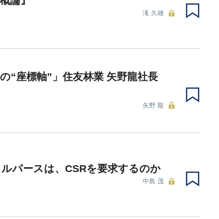
概論』
滝 久雄
の“座標軸”」住友林業 矢野龍社長
矢野 龍
ルパースは、CSRを要求するのか
中島 茂