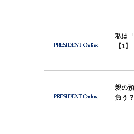
私は
【1】
親の
負う