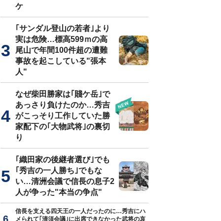
ケ
｢サンダル登山の若者｣より
実は危険…標高599ｍの高
尾山で年間100件超の遭難
事故を起こしている"張本
人"
なぜ柴田勝家は｢賤ケ岳｣で
あっさり負けたのか…秀吉
がこっそり工作していた勝
家配下の｢大物武将｣の裏切
り
｢織田家の後継者選び｣でも
｢秀吉の一人勝ち｣でもな
い…清洲会議で信長の息子2
人が争った"本当の争点"
信長を支える四天王の一人だったのに…秀吉にハ
メられて｢清須会議｣に出席できなかった武将の哀