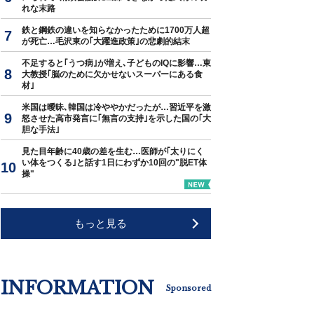
れな末路
鉄と鋼鉄の違いを知らなかったために1700万人超
が死亡…毛沢東の｢大躍進政策｣の悲劇的結末
不足すると｢うつ病｣が増え､子どものIQに影響…東
大教授｢脳のために欠かせないスーパーにある食
材｣
米国は曖昧､韓国は冷ややかだったが…習近平を激
怒させた高市発言に｢無言の支持｣を示した国の｢大
胆な手法｣
見た目年齢に40歳の差を生む…医師が｢太りにく
い体をつくる｣と話す1日にわずか10回の"脱ET体
操"
もっと見る
INFORMATION
Sponsored