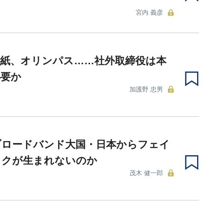
宮内 義彦
製紙、オリンパス……社外取締役は本
必要か
加護野 忠男
ブロードバンド大国・日本からフェイ
ックが生まれないのか
茂木 健一郎