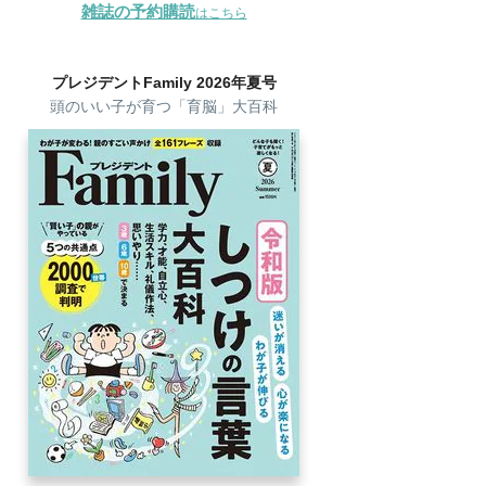
雑誌の予約購読
はこちら
プレジデントFamily 2026年夏号
頭のいい子が育つ「育脳」大百科