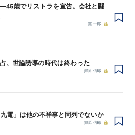
―45歳でリストラを宣告。会社と闘
は
棗 一郎
独占、世論誘導の時代は終わった
郷原 信郎
「九電」は他の不祥事と同列でないか
郷原 信郎