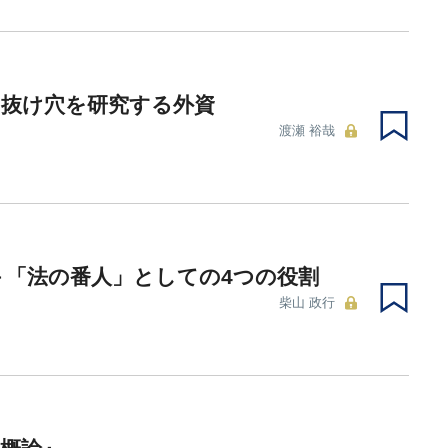
の抜け穴を研究する外資
渡瀬 裕哉
－「法の番人」としての4つの役割
柴山 政行