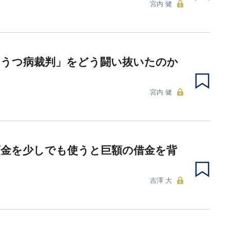
宮内 健
「うつ病裁判」をどう闘い抜いたのか
宮内 健
預金を少しでも使うと巨額の借金を背
？
吉澤 大