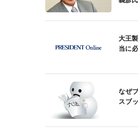
大王
当に
なぜ
スブ