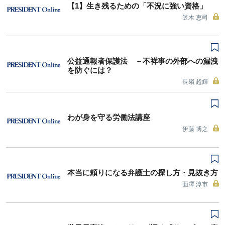
【1】生き残るための「不況に強い資格」
笠木 恵司
公益通報者保護法 －不祥事の外部への漏洩
を防ぐには？
長嶺 超輝
わが身を守る労働法講座
伊藤 博之
本当に頼りになる弁護士の探し方・見抜き方
面澤 淳市