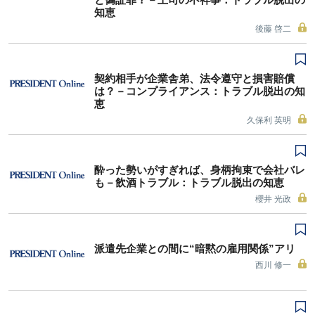
知恵
後藤 啓二
契約相手が企業舎弟、法令遵守と損害賠償
は？－コンプライアンス：トラブル脱出の知
恵
久保利 英明
酔った勢いがすぎれば、身柄拘束で会社バレ
も－飲酒トラブル：トラブル脱出の知恵
櫻井 光政
派遣先企業との間に“暗黙の雇用関係”アリ
西川 修一