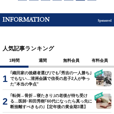
INFORMATION
Sponsored
人気記事ランキング
1時間
週間
無料会員
有料会員
｢織田家の後継者選び｣でも｢秀吉の一人勝ち｣
でもない…清洲会議で信長の息子2人が争っ
た"本当の争点"
｢転倒→骨折→寝たきり｣の老後が待ち受け
る…医師･和田秀樹｢60代になったら真っ先に
断捨離すべきもの｣【定年後の黄金期3選】