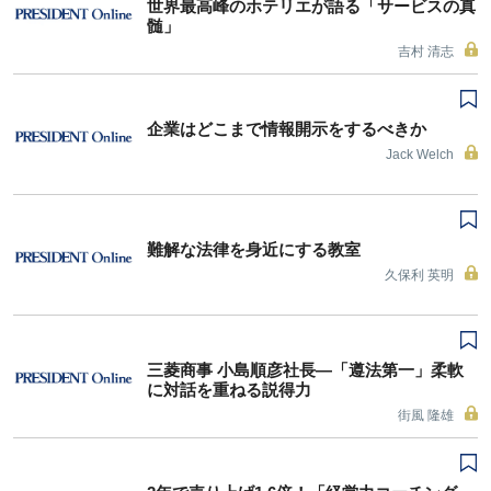
世界最高峰のホテリエが語る「サービスの真
髄」
吉村 清志
企業はどこまで情報開示をするべきか
Jack Welch
難解な法律を身近にする教室
久保利 英明
三菱商事 小島順彦社長―「遵法第一」柔軟
に対話を重ねる説得力
街風 隆雄