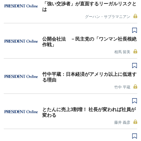
「強い交渉者」が直面するリーガルリスクと
は
グーハン・サブラマニアン
公開会社法 －民主党の「ワンマン社長根絶
作戦」
相馬 留美
竹中平蔵：日本経済がアメリカ以上に低迷す
る理由
竹中 平蔵
とたんに売上3割増！ 社長が変われば社員が
変わる
藤井 義彦