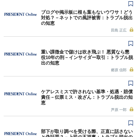
ブログや掲示板に根も葉もないウワサ！どう
対処？－ネットでの風評被害：トラブル脱出
の知恵
田島 正広
重い課徴金で儲けは吹き飛ぶ！ 悪質なら懲
役10年の刑－インサイダー取引：トラブル脱
出の知恵
郷原 信郎
ケアレスミスで許されない基準・処遇・賠償
責任－伝票ミス・改ざん：トラブル脱出の知
恵
芦原 一郎
部下が取り調べを受ける際、正直に話さない
と偽証罪？－上司の不祥事：トラブル脱出の