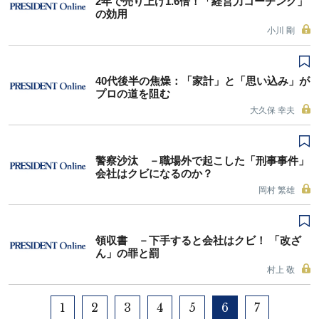
2年で売り上げ1.6倍！「経営力コーチング」
の効用
小川 剛
40代後半の焦燥：「家計」と「思い込み」が
プロの道を阻む
大久保 幸夫
警察沙汰 －職場外で起こした「刑事事件」
会社はクビになるのか？
岡村 繁雄
領収書 －下手すると会社はクビ！ 「改ざ
ん」の罪と罰
村上 敬
1
2
3
4
5
6
7