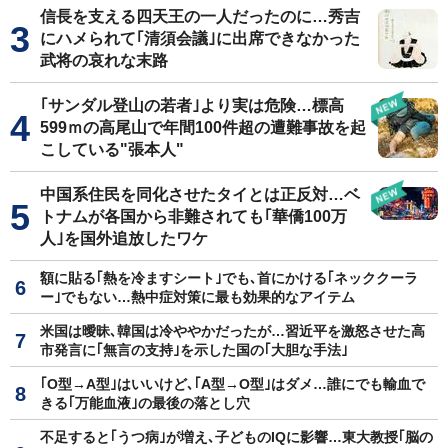
信長を支える四天王の一人だったのに…秀吉
にハメられて｢清須会議｣に出席できなかった
武将の哀れな末路
｢サンダル登山の若者｣より実は危険…標高
599ｍの高尾山で年間100件超の遭難事故を起
こしている"張本人"
中国系住民を同化させたタイとは正反対…ベ
トナムが各国から非難されても｢華僑100万
人｣を国外追放したワケ
額に貼る｢熱を冷ますシート｣でも､首にかける｢ネッククーラ
ー｣でもない…熱中症対策に最も効果的なアイテム
米国は曖昧､韓国は冷ややかだったが…習近平を激怒させた高
市発言に｢無言の支持｣を示した国の｢大胆な手法｣
｢O型→A型｣はいいけど､｢A型→O型｣はダメ…誰にでも輸血で
きる｢万能血液｣の最後の落とし穴
不足すると｢うつ病｣が増え､子どものIQに影響…東大教授｢脳の