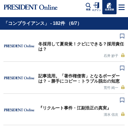
会員登録
検索
ログイン
「コンプライアンス」 - 182件 （6/7）
冬採用して夏発覚！クビにできる？採用責任
は？
石井 妙子
記事流用。「著作権侵害」となるボーダー
は？－勝手にコピー：トラブル脱出の知恵
荒竹 純一
『リクルート事件・江副浩正の真実』
清水 信次