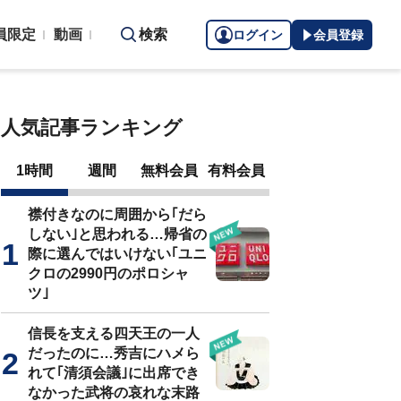
員限定
動画
検索
ログイン
会員登録
人気記事ランキング
1時間
週間
無料会員
有料会員
襟付きなのに周囲から｢だら
しない｣と思われる…帰省の
際に選んではいけない｢ユニ
クロの2990円のポロシャ
ツ｣
信長を支える四天王の一人
だったのに…秀吉にハメら
れて｢清須会議｣に出席でき
なかった武将の哀れな末路