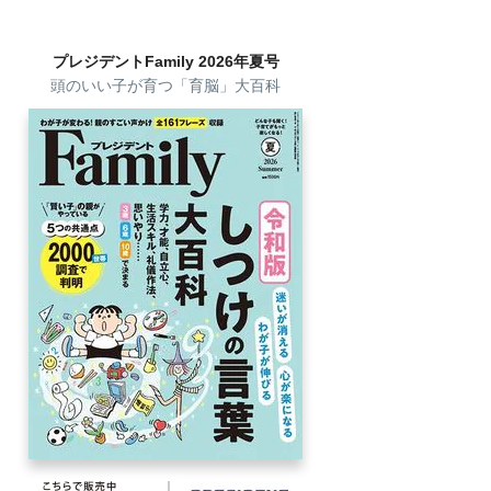
プレジデントFamily 2026年夏号
頭のいい子が育つ「育脳」大百科