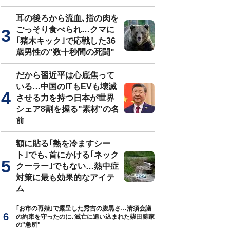
耳の後ろから流血､指の肉を
ごっそり食べられ…クマに
｢猪木キック｣で応戦した36
歳男性の"数十秒間の死闘"
だから習近平は心底焦って
いる…中国のITもEVも壊滅
させる力を持つ日本が世界
シェア8割を握る"素材"の名
前
額に貼る｢熱を冷ますシー
ト｣でも､首にかける｢ネック
クーラー｣でもない…熱中症
対策に最も効果的なアイテ
ム
｢お市の再婚｣で露呈した秀吉の腹黒さ…清須会議
の約束を守ったのに､滅亡に追い込まれた柴田勝家
の"急所"