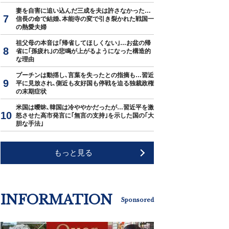
妻を自害に追い込んだ三成を夫は許さなかった…
信長の命で結婚､本能寺の変で引き裂かれた戦国一
の熱愛夫婦
祖父母の本音は｢帰省してほしくない｣…お盆の帰
省に｢孫疲れ｣の悲鳴が上がるようになった構造的
な理由
プーチンは動揺し､言葉を失ったとの指摘も…習近
平に見放され､側近も友好国も停戦を迫る独裁政権
の末期症状
米国は曖昧､韓国は冷ややかだったが…習近平を激
怒させた高市発言に｢無言の支持｣を示した国の｢大
胆な手法｣
もっと見る
INFORMATION
Sponsored