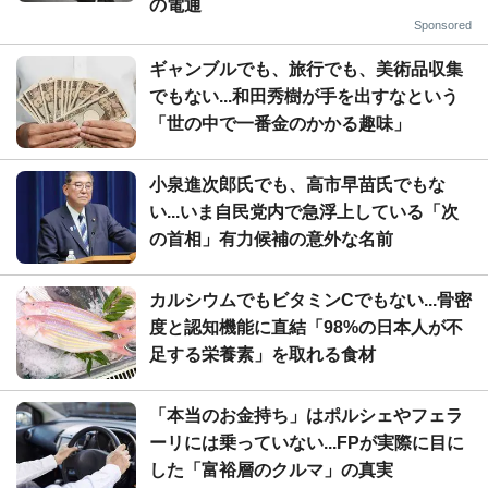
の電通
Sponsored
ギャンブルでも、旅行でも、美術品収集
でもない...和田秀樹が手を出すなという
「世の中で一番金のかかる趣味」
小泉進次郎氏でも、高市早苗氏でもな
い...いま自民党内で急浮上している「次
の首相」有力候補の意外な名前
カルシウムでもビタミンCでもない...骨密
度と認知機能に直結「98%の日本人が不
足する栄養素」を取れる食材
「本当のお金持ち」はポルシェやフェラ
ーリには乗っていない...FPが実際に目に
した「富裕層のクルマ」の真実