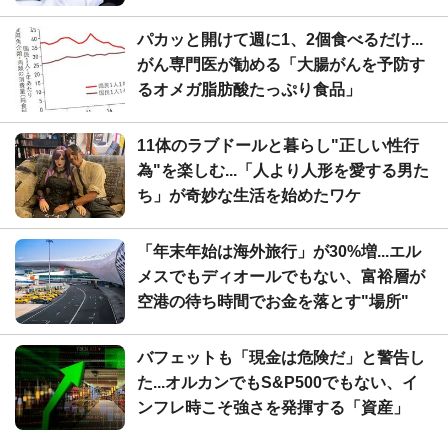
パカッと開けて週に1、2個食べるだけ...
がん専門医が勧める「大腸がんを予防す
るオメガ脂肪酸たっぷり食品」
11体のラブドールと暮らし"正しい性行
為"を楽しむ...「人より人形を愛する男た
ち」が奇妙な生活を始めたワケ
「年末年始は海外旅行」が30%増...エル
メスでもディオールでもない、富裕層が
空港の待ち時間でお金を落とす"場所"
バフェットも「現金は危険だ」と警告し
た...オルカンでもS&P500でもない、イ
ンフレ時こそ強さを発揮する「資産」