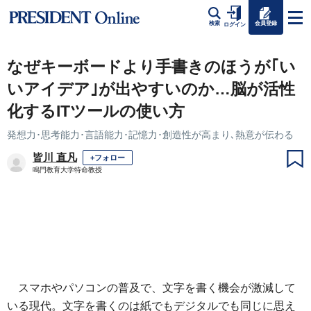
会員登録
検索
ログイン
なぜキーボードより手書きのほうが｢い
いアイデア｣が出やすいのか…脳が活性
化するITツールの使い方
発想力･思考能力･言語能力･記憶力･創造性が高まり､熱意が伝わる
皆川 直凡
+フォロー
鳴門教育大学特命教授
スマホやパソコンの普及で、文字を書く機会が激減して
いる現代。文字を書くのは紙でもデジタルでも同じに思え