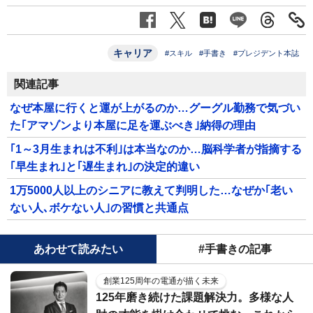
キャリア
#スキル
#手書き
#プレジデント本誌
関連記事
なぜ本屋に行くと運が上がるのか…グーグル勤務で気づい
た｢アマゾンより本屋に足を運ぶべき｣納得の理由
｢1～3月生まれは不利｣は本当なのか…脳科学者が指摘する
｢早生まれ｣と｢遅生まれ｣の決定的違い
1万5000人以上のシニアに教えて判明した…なぜか｢老い
ない人､ボケない人｣の習慣と共通点
あわせて読みたい
#手書きの記事
創業125周年の電通が描く未来
125年磨き続けた課題解決力。多様な人