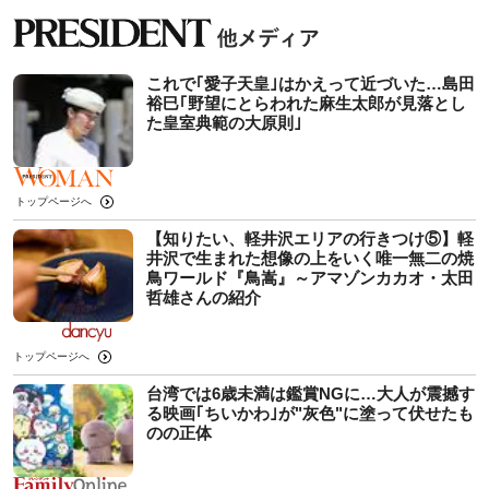
これで｢愛子天皇｣はかえって近づいた…島田
裕巳｢野望にとらわれた麻生太郎が見落とし
た皇室典範の大原則｣
トップページへ
【知りたい、軽井沢エリアの行きつけ⑤】軽
井沢で生まれた想像の上をいく唯一無二の焼
鳥ワールド『鳥嵩』～アマゾンカカオ・太田
哲雄さんの紹介
トップページへ
台湾では6歳未満は鑑賞NGに…大人が震撼す
る映画｢ちいかわ｣が"灰色"に塗って伏せたも
のの正体