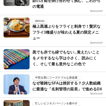
財の才能を掛け合わせて挑む、これから
の電通
Sponsored
dancyu
極上黒瀬ぶりをフライと刺身で！贅沢な
フライ3種盛りが味わえる夏の限定メニ
ュー
Sponsored
黒でも赤でも緑でもない...覚えたいこと
をメモするなら字は小さく、読みにく
く、そして最も意外なこの色で
中堅企業にリーズナブルな新提案
なぜ複雑なSFAは挫折する？少人数組織
に最適な「名刺管理の延長」で進めるDX
Sponsored
忙しいビジネスパーソンを癒やす