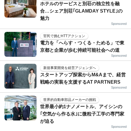
ホテルのサービスと別荘の独立性を融
合…シェア別荘｢GLAMDAY STYLE｣の
魅力
Sponsored
官民で挑むHTTアクション
電力を「へらす・つくる・ためる」で東
京都と企業が歩む持続可能社会への道
Sponsored
新規事業開発を経営アジェンダへ
スタートアップ探索からM&Aまで、経営
戦略の実装を支援するAT PARTNERS
Sponsored
世界的自動車部品メーカーの挑戦
世界最小約1ナノメートル、アイシンの
｢空気から作る水｣に微粒子工学の専門家
が迫る
Sponsored