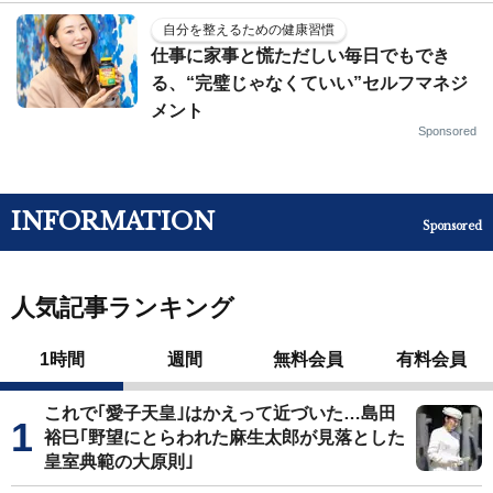
自分を整えるための健康習慣
仕事に家事と慌ただしい毎日でもでき
る、“完璧じゃなくていい”セルフマネジ
メント
Sponsored
INFORMATION
Sponsored
人気記事ランキング
1時間
週間
無料会員
有料会員
これで｢愛子天皇｣はかえって近づいた…島田
裕巳｢野望にとらわれた麻生太郎が見落とした
皇室典範の大原則｣