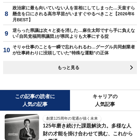
政治家に最も向いていない人を首相にしてしまった…天皇すら
懸念を口にされる高市早苗がいますぐやるべきこと【2026年6
月BEST】
逆らった県議は次々と姿を消した…麻生太郎ですら手に負えな
い｢自民党福岡県議団｣が県民よりも大事にする掟
そりゃ仕事のことを一瞬で忘れられるわ…グーグル共同創業者
が仕事終わりに没頭していた"特殊な運動"の正体
もっと見る
この記事の読者に
キャリアの
人気の記事
人気記事
創業125周年の電通が描く未来
125年磨き続けた課題解決力。多様な人
財の才能を掛け合わせて挑む、これから