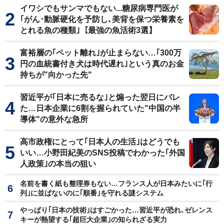
イワシでもサンマでもない...糖尿病専門医が
｢がん･動脈硬化を予防し､美背を保つ栄養素を
とれる魚の種類｣【最強の魚活術3選】
富裕層の｢ペット離れ｣が止まらない…｢300万
円の血統書付き犬は時代遅れ｣という真のお金
持ちが"向かった先"
習近平が｢日本に売るな｣と煽った翌日にバレ
た…日本企業に6割を握られていた"中国の半
導体"の意外な急所
高市政権にとって｢日本人の生活｣はどうでも
いい…小野田紀美のSNS投稿でわかった｢外国
人政策｣の本当の狙い
名前を書く紙も整理券もない…フランス人が日本みたいに｢行
列｣に並ばないのに｢順番｣を守れる謎システム
やっぱり｢日本の技術｣はすごかった…習近平が恐れ､ゼレンス
キーが熱望する｢超巨大企業｣の知られざる実力