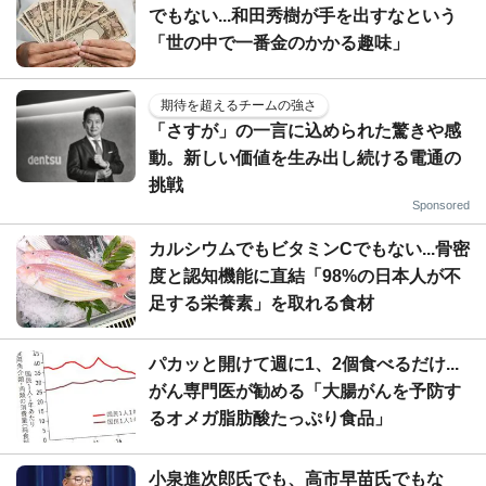
でもない...和田秀樹が手を出すなという
「世の中で一番金のかかる趣味」
期待を超えるチームの強さ
「さすが」の一言に込められた驚きや感
動。新しい価値を生み出し続ける電通の
挑戦
Sponsored
カルシウムでもビタミンCでもない...骨密
度と認知機能に直結「98%の日本人が不
足する栄養素」を取れる食材
パカッと開けて週に1、2個食べるだけ...
がん専門医が勧める「大腸がんを予防す
るオメガ脂肪酸たっぷり食品」
小泉進次郎氏でも、高市早苗氏でもな