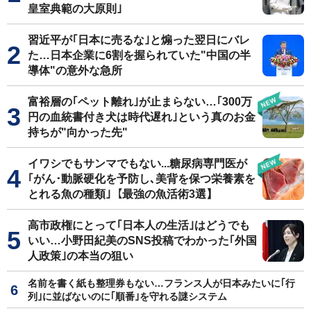
皇室典範の大原則｣
習近平が｢日本に売るな｣と煽った翌日にバレ
た…日本企業に6割を握られていた"中国の半
導体"の意外な急所
富裕層の｢ペット離れ｣が止まらない…｢300万
円の血統書付き犬は時代遅れ｣という真のお金
持ちが"向かった先"
イワシでもサンマでもない...糖尿病専門医が
｢がん･動脈硬化を予防し､美背を保つ栄養素を
とれる魚の種類｣【最強の魚活術3選】
高市政権にとって｢日本人の生活｣はどうでも
いい…小野田紀美のSNS投稿でわかった｢外国
人政策｣の本当の狙い
名前を書く紙も整理券もない…フランス人が日本みたいに｢行
列｣に並ばないのに｢順番｣を守れる謎システム