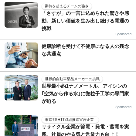
期待を超えるチームの強さ
「さすが」の一言に込められた驚きや感
動。新しい価値を生み出し続ける電通の
挑戦
Sponsored
健康診断を受けて不健康になる人の残念
な共通点
世界的自動車部品メーカーの挑戦
世界最小約1ナノメートル、アイシンの
｢空気から作る水｣に微粒子工学の専門家
が迫る
Sponsored
東京都｢HTT取組推進宣言企業｣
リサイクル企業が節電・発電・蓄電を実
践、社員のやる気と営業力も向上！