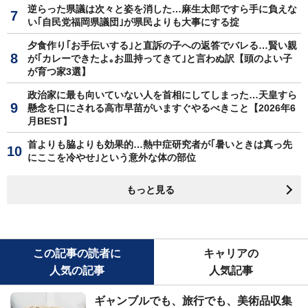
逆らった県議は次々と姿を消した…麻生太郎ですら手に負えな
い｢自民党福岡県議団｣が県民よりも大事にする掟
夕食作り｢お手伝いする｣と直訴の子への返答でバレる…賢い親
が｢カレーできたよ｡お皿持ってきて｣と言わぬ訳【頭のよい子
が育つ家3選】
政治家に最も向いていない人を首相にしてしまった…天皇すら
懸念を口にされる高市早苗がいますぐやるべきこと【2026年6
月BEST】
首よりも脇よりも効果的…熱中症研究者が｢暑いときは真っ先
にここを冷やせ｣という意外な体の部位
もっと見る
この記事の読者に
キャリアの
人気の記事
人気記事
ギャンブルでも、旅行でも、美術品収集