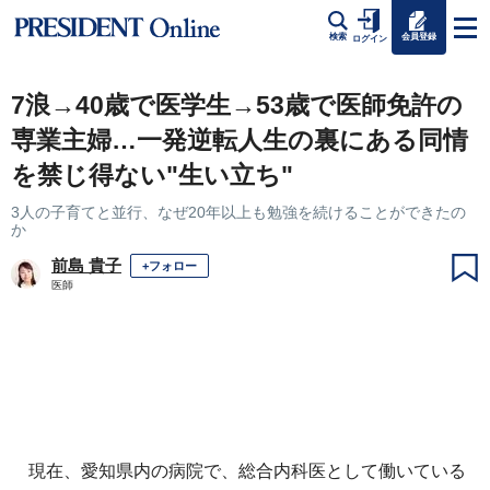
会員登録
検索
ログイン
7浪→40歳で医学生→53歳で医師免許の
専業主婦…一発逆転人生の裏にある同情
を禁じ得ない"生い立ち"
3人の子育てと並行、なぜ20年以上も勉強を続けることができたの
か
前島 貴子
+フォロー
医師
現在、愛知県内の病院で、総合内科医として働いている