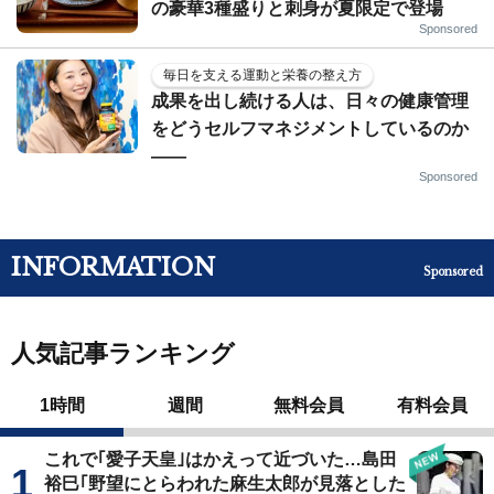
の豪華3種盛りと刺身が夏限定で登場
Sponsored
毎日を支える運動と栄養の整え方
成果を出し続ける人は、日々の健康管理
をどうセルフマネジメントしているのか
——
Sponsored
INFORMATION
Sponsored
人気記事ランキング
1時間
週間
無料会員
有料会員
これで｢愛子天皇｣はかえって近づいた…島田
裕巳｢野望にとらわれた麻生太郎が見落とした