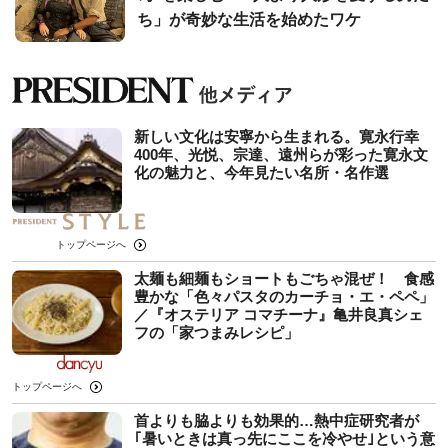
ち」が奇妙な生活を始めたワケ
新しい文化は安寧から生まれる。寛永行幸
400年、光悦、宗達、遠州らが彩った寛永文
化の魅力と、今年見たい名所・名作選
トップページへ
太麺も細麺もショートもごちゃ混ぜ！ 食感
豊かな「色々パスタのカーチョ・エ・ペペ」
／『オステリア コマチーナ』亀井良真シェ
フの「家つまみレシピ」
トップページへ
首よりも脇よりも効果的…熱中症研究者が
｢暑いときは真っ先にここを冷やせ｣という意