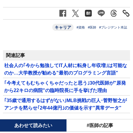
キャリア
#資格
#医師
#プレジデント本誌
関連記事
社会人の｢今から勉強してIT人材に転身し年収増｣は可能な
のか…大学教授が勧める"最初のプログラミング言語"
｢今考えてもむちゃくちゃだったと思う｣30代医師が"原発
から22キロの病院"の臨時院長に手を挙げた理由
｢35歳で通用するはずがない｣MLB挑戦の巨人･菅野智之が
アンチを黙らせ｢2年44億円｣の価値を示す"異常データ"
あわせて読みたい
#医師の記事