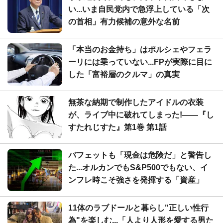
い...いま自民党内で急浮上している「次
の首相」有力候補の意外な名前
「本当のお金持ち」はポルシェやフェラ
ーリには乗っていない...FPが実際に目に
した「富裕層のクルマ」の真実
無茶な納期で制作したアイドルの衣装
が、ライブ中に破れてしまった!――『し
すたれじすた』第1巻 第1話
バフェットも「現金は危険だ」と警告し
た...オルカンでもS&P500でもない、イ
ンフレ時こそ強さを発揮する「資産」
11体のラブドールと暮らし"正しい性行
為"を楽しむ...「人より人形を愛する男た