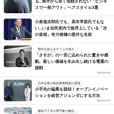
る...相手から全く信頼されない「ビジネ
スで一発アウト」ヘアスタイル3選
小泉進次郎氏でも、高市早苗氏でもな
い...いま自民党内で急浮上している「次
の首相」有力候補の意外な名前
期待を超えるチームの強さ
「さすが」の一言に込められた驚きや感
動。新しい価値を生み出し続ける電通の
挑戦
Sponsored
日本企業の新規事業開発の課題
小手先の協業を脱却！オープンイノベー
ションを経営アジェンダにする方法
Sponsored
微粒子工学の専門家が解説