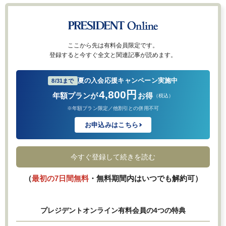
ここから先は有料会員限定です。
登録すると今すぐ全文と関連記事が読めます。
夏の入会応援キャンペーン実施中
8/31まで
4,800円
年額プランが
お得
（税込）
※年額プラン限定／他割引との併用不可
お申込みはこちら
今すぐ登録して続きを読む
（
最初の7日間無料
・無料期間内はいつでも解約可）
プレジデントオンライン有料会員の4つの特典