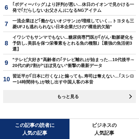
｢ボディーバッグ｣より評判が悪い…休日のイオンで見かける一
発で｢だらしないお父さん｣になるNGアイテム
一流企業ほど｢働かないオジサン｣が増殖していく…トヨタも三
菱UFJも逃れられない日本企業だけの"構造的欠陥"
イワシでもサンマでもない...糖尿病専門医が｢がん･動脈硬化を
予防し､美肌を保つ栄養素をとれる魚の種類｣【最強の魚活術3
選】
"テレビ大好き"高齢者の｢テレビ離れ｣が始まった…10代後半～
20代の約7割が"ほぼ見ない"衝撃の最新データ
習近平が｢日本に行くな｣と煽っても､寿司は奪えない…｢スシロ
ー14時間待ち｣が映し出す中国人客の本音
もっと見る
この記事の読者に
ビジネスの
人気の記事
人気記事