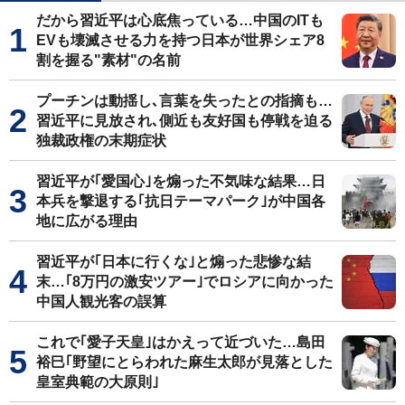
だから習近平は心底焦っている…中国のITも
EVも壊滅させる力を持つ日本が世界シェア8
割を握る"素材"の名前
プーチンは動揺し､言葉を失ったとの指摘も…
習近平に見放され､側近も友好国も停戦を迫る
独裁政権の末期症状
習近平が｢愛国心｣を煽った不気味な結果…日
本兵を撃退する｢抗日テーマパーク｣が中国各
地に広がる理由
習近平が｢日本に行くな｣と煽った悲惨な結
末…｢8万円の激安ツアー｣でロシアに向かった
中国人観光客の誤算
これで｢愛子天皇｣はかえって近づいた…島田
裕巳｢野望にとらわれた麻生太郎が見落とした
皇室典範の大原則｣