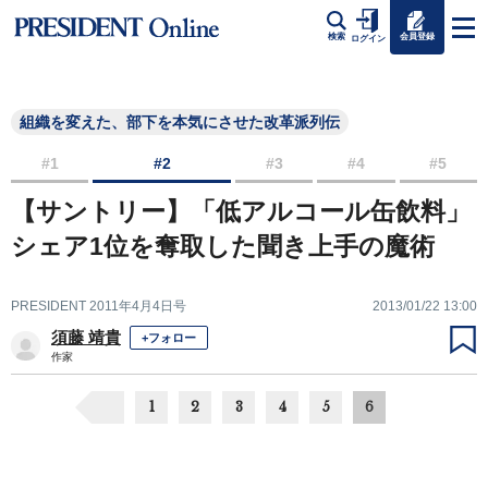
会員登録
検索
ログイン
組織を変えた、部下を本気にさせた改革派列伝
#1
#2
#3
#4
#5
【サントリー】「低アルコール缶飲料」
シェア1位を奪取した聞き上手の魔術
PRESIDENT 2011年4月4日号
2013/01/22 13:00
須藤 靖貴
+フォロー
作家
1
2
3
4
5
6