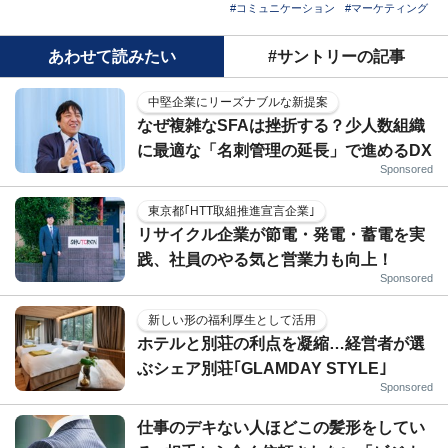
#コミュニケーション
#マーケティング
あわせて読みたい
#サントリーの記事
中堅企業にリーズナブルな新提案
なぜ複雑なSFAは挫折する？少人数組織
に最適な「名刺管理の延長」で進めるDX
Sponsored
東京都｢HTT取組推進宣言企業｣
リサイクル企業が節電・発電・蓄電を実
践、社員のやる気と営業力も向上！
Sponsored
新しい形の福利厚生として活用
ホテルと別荘の利点を凝縮…経営者が選
ぶシェア別荘｢GLAMDAY STYLE｣
Sponsored
仕事のデキない人ほどこの髪形をしてい