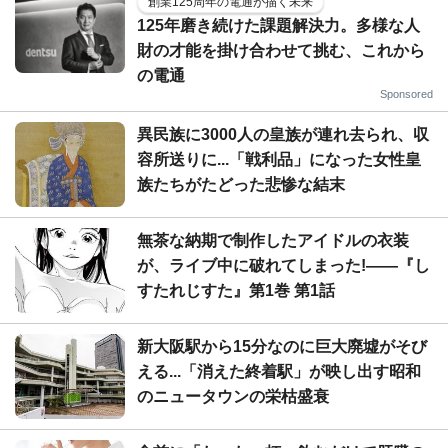
創業125周年の電通が描く未来
125年磨き続けた課題解決力。多様な人
財の才能を掛け合わせて挑む、これから
の電通
Sponsored
異民族に3000人の皇族が連れ去られ、収
容所送りに...「戦利品」になった女性皇
族たちがたどった悲惨な結末
無茶な納期で制作したアイドルの衣装
が、ライブ中に破れてしまった!――『し
すたれじすた』第1巻 第1話
新大阪駅から15分なのに巨大廃墟がそび
える...「消えた終着駅」が映し出す昭和
のニュータウンの栄枯盛衰