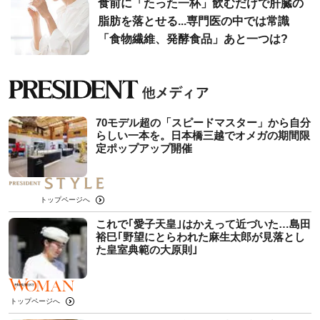
食前に「たった一杯」飲むだけで肝臓の
脂肪を落とせる...専門医の中では常識
「食物繊維、発酵食品」あと一つは?
70モデル超の「スピードマスター」から自分
らしい一本を。日本橋三越でオメガの期間限
定ポップアップ開催
トップページへ
これで｢愛子天皇｣はかえって近づいた…島田
裕巳｢野望にとらわれた麻生太郎が見落とし
た皇室典範の大原則｣
トップページへ