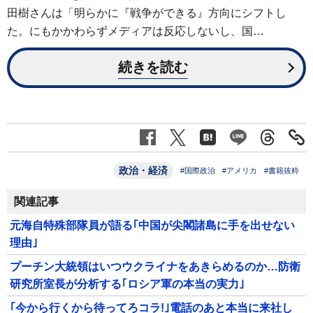
田樹さんは「明らかに『戦争ができる』方向にシフトし
た。にもかかわらずメディアは反応しないし、国…
続きを読む
政治・経済
#国際政治
#アメリカ
#書籍抜粋
関連記事
元海自特殊部隊員が語る｢中国が尖閣諸島に手を出せない
理由｣
プーチン大統領はいつウクライナをあきらめるのか…防衛
研究所室長が分析する｢ロシア軍の本当の実力｣
｢今から行くから待ってろコラ!｣電話のあと本当に来社し