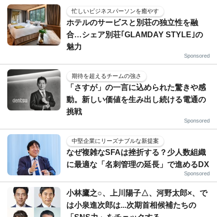
忙しいビジネスパーソンを癒やす
ホテルのサービスと別荘の独立性を融
合…シェア別荘｢GLAMDAY STYLE｣の
魅力
Sponsored
期待を超えるチームの強さ
「さすが」の一言に込められた驚きや感
動。新しい価値を生み出し続ける電通の
挑戦
Sponsored
中堅企業にリーズナブルな新提案
なぜ複雑なSFAは挫折する？少人数組織
に最適な「名刺管理の延長」で進めるDX
Sponsored
小林鷹之○、上川陽子△、河野太郎×、で
は小泉進次郎は...次期首相候補たちの