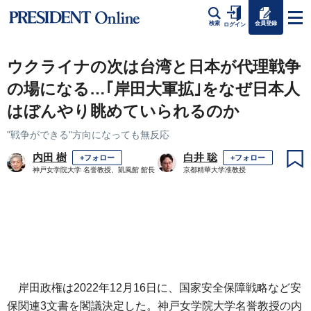
会員登録
検索
ログイン
ウクライナの次は台湾と日本が代理戦争
の場になる…｢岸田大軍拡｣をなぜ日本人
はぼんやり眺めていられるのか
"戦争ができる"方向になっても無反応
内田 樹
白井 聡
+フォロー
+フォロー
神戸女学院大学 名誉教授、凱風館 館長
京都精華大学准教授
岸田政権は2022年12月16日に、国家安全保障戦略など安
保関連3文書を閣議決定した。神戸女学院大学名誉教授の内