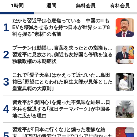
1時間
週間
無料会員
有料会員
だから習近平は心底焦っている…中国のITも
EVも壊滅させる力を持つ日本が世界シェア8
割を握る"素材"の名前
プーチンは動揺し､言葉を失ったとの指摘も…
習近平に見放され､側近も友好国も停戦を迫る
独裁政権の末期症状
これで｢愛子天皇｣はかえって近づいた…島田
裕巳｢野望にとらわれた麻生太郎が見落とした
皇室典範の大原則｣
習近平が｢愛国心｣を煽った不気味な結果…日
本兵を撃退する｢抗日テーマパーク｣が中国各
地に広がる理由
習近平が｢日本に行くな｣と煽った悲惨な結
末…｢8万円の激安ツアー｣でロシアに向かった