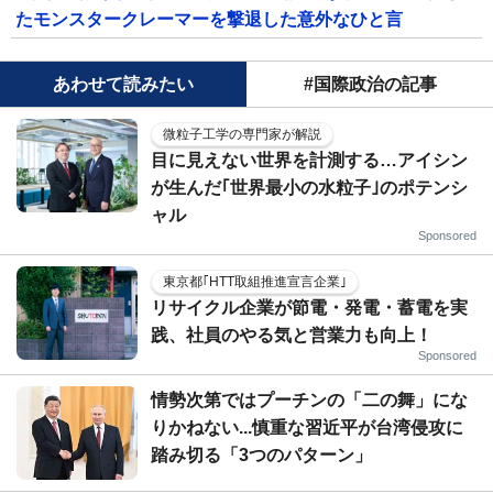
たモンスタークレーマーを撃退した意外なひと言
あわせて読みたい
#国際政治の記事
微粒子工学の専門家が解説
目に見えない世界を計測する…アイシン
が生んだ｢世界最小の水粒子｣のポテンシ
ャル
Sponsored
東京都｢HTT取組推進宣言企業｣
リサイクル企業が節電・発電・蓄電を実
践、社員のやる気と営業力も向上！
Sponsored
情勢次第ではプーチンの「二の舞」にな
りかねない...慎重な習近平が台湾侵攻に
踏み切る「3つのパターン」