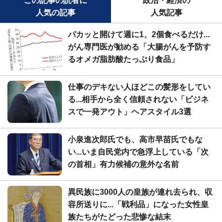
この記事の読者に
政治・経済の
人気の記事
人気記事
パカッと開けて週に1、2個食べるだけ...
がん専門医が勧める「大腸がんを予防す
るオメガ脂肪酸たっぷり食品」
仕事のデキない人ほどこの髪形をしてい
る...相手から全く信頼されない「ビジネ
スで一発アウト」ヘアスタイル3選
小泉進次郎氏でも、高市早苗氏でもな
い...いま自民党内で急浮上している「次
の首相」有力候補の意外な名前
異民族に3000人の皇族が連れ去られ、収
容所送りに...「戦利品」になった女性皇
族たちがたどった悲惨な結末