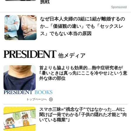
挑戦
Sponsored
なぜ日本人夫婦の3組に1組が離婚するの
か...「価値観の違い」でも「セックスレ
ス」でもない本当の原因
首よりも脇よりも効果的…熱中症研究者が
｢暑いときは真っ先にここを冷やせ｣という意
外な体の部位
トップページへ
スマホ三昧="残念な子"ではなかった…AIに
聞けば一発でわかる｢子供の隠れた才能と"向
いている職業"｣