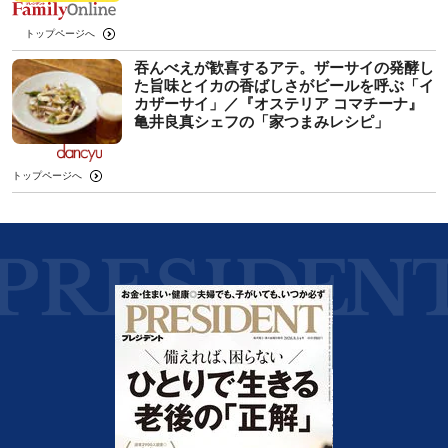
トップページへ
吞んべえが歓喜するアテ。ザーサイの発酵し
た旨味とイカの香ばしさがビールを呼ぶ「イ
カザーサイ」／『オステリア コマチーナ』
⻲井良真シェフの「家つまみレシピ」
トップページへ