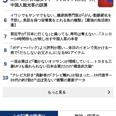
中国人観光客の誤算
イワシでもサンマでもない...糖尿病専門医が｢がん･動脈硬化を
予防し､美肌を保つ栄養素をとれる魚の種類｣【最強の魚活術3
選】
習近平が｢日本に行くな｣と煽っても､寿司は奪えない…｢スシロ
ー14時間待ち｣が映し出す中国人客の本音
｢ボディーバッグ｣より評判が悪い…休日のイオンで見かける一
発で｢だらしないお父さん｣になるNGアイテム
一流企業ほど｢働かないオジサン｣が増殖していく…トヨタも三
菱UFJも逃れられない日本企業だけの"構造的欠陥"
"テレビ大好き"高齢者の｢テレビ離れ｣が始まった…10代後半～
20代の約7割が"ほぼ見ない"衝撃の最新データ
もっと見る