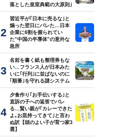
落とした皇室典範の大原則｣
習近平が｢日本に売るな｣と
煽った翌日にバレた…日本
企業に6割を握られてい
た"中国の半導体"の意外な
急所
名前を書く紙も整理券もな
い…フランス人が日本みた
いに｢行列｣に並ばないのに
｢順番｣を守れる謎システム
夕食作り｢お手伝いする｣と
直訴の子への返答でバレ
る…賢い親が｢カレーできた
よ｡お皿持ってきて｣と言わ
ぬ訳【頭のよい子が育つ家3
選】