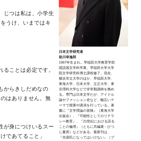
。じつは私は、小学生
きをうけ、いまではキ
日本文学研究者
助川幸逸郎
1967年生まれ。早稲田大学教育学部
国語国文学科卒業、早稲田大学大学
れることは必定です。
院文学研究科博士課程修了。現在、
横浜市立大学のほか、早稲田大学、
東海大学、日本大学、立正大学、東
もからきしだめなの
京理科大学などで非常勤講師を務め
る。専門は日本文学だが、アイドル
ものはありません。無
論やファッション史など、幅広いテ
ーマで授業や講演を行っている。著
書に『文学理論の冒険』（東海大学
出版会）、『可能性としてのリテラ
シー教育』、『21世紀における語る
性が身につけいるスー
ことの倫理』（ともに共編著・ひつ
じ書房）などがある。最新刊は、
だけであてること」
『光源氏になってはいけない』（プ