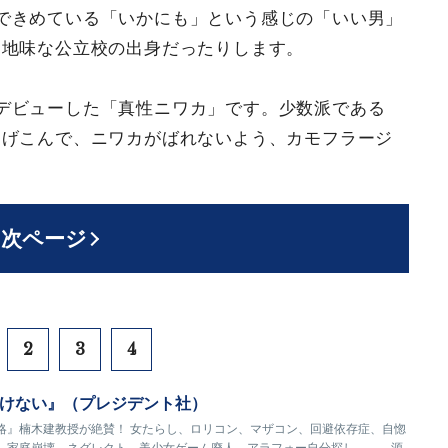
できめている「いかにも」という感じの「いい男」
は地味な公立校の出身だったりします。
デビューした「真性ニワカ」です。少数派である
逃げこんで、ニワカがばれないよう、カモフラージ
次ページ
2
3
4
けない』（プレジデント社）
略』楠木建教授が絶賛！ 女たらし、ロリコン、マザコン、回避依存症、自惚