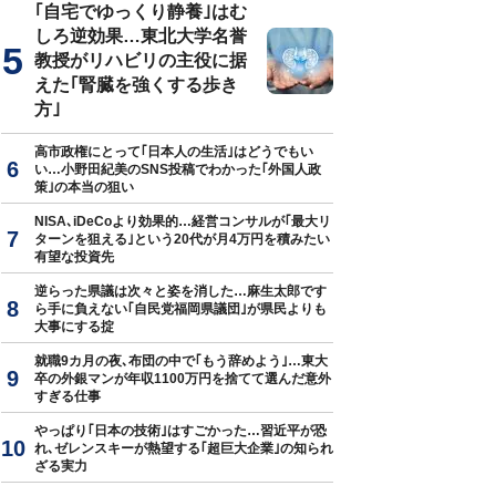
｢自宅でゆっくり静養｣はむ
しろ逆効果…東北大学名誉
教授がリハビリの主役に据
えた｢腎臓を強くする歩き
方｣
高市政権にとって｢日本人の生活｣はどうでもい
い…小野田紀美のSNS投稿でわかった｢外国人政
策｣の本当の狙い
NISA､iDeCoより効果的…経営コンサルが｢最大リ
ターンを狙える｣という20代が月4万円を積みたい
有望な投資先
逆らった県議は次々と姿を消した…麻生太郎です
ら手に負えない｢自民党福岡県議団｣が県民よりも
大事にする掟
就職9カ月の夜､布団の中で｢もう辞めよう｣…東大
卒の外銀マンが年収1100万円を捨てて選んだ意外
すぎる仕事
やっぱり｢日本の技術｣はすごかった…習近平が恐
れ､ゼレンスキーが熱望する｢超巨大企業｣の知られ
ざる実力