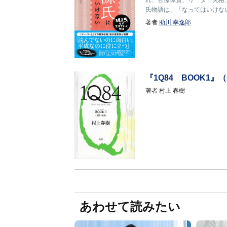
れ、官僚体質、リーダー失格
氏物語は、「なってはいけな
著者
助川 幸逸郎
『1Q84 BOOK1』
著者
村上 春樹
あわせて読みたい