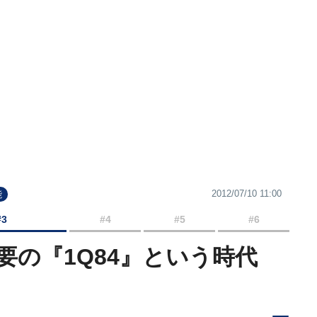
2012/07/10 11:00
能
#3
#4
#5
#6
要の『1Q84』という時代