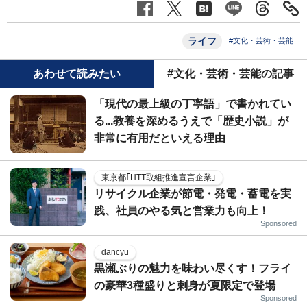
ライフ
#文化・芸術・芸能
あわせて読みたい
#文化・芸術・芸能の記事
「現代の最上級の丁寧語」で書かれてい
る...教養を深めるうえで「歴史小説」が
非常に有用だといえる理由
東京都｢HTT取組推進宣言企業｣
リサイクル企業が節電・発電・蓄電を実
践、社員のやる気と営業力も向上！
Sponsored
dancyu
黒瀬ぶりの魅力を味わい尽くす！フライ
の豪華3種盛りと刺身が夏限定で登場
Sponsored