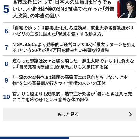
高市政権にとって｢日本人の生活｣はどうでも
いい…小野田紀美のSNS投稿でわかった｢外国
人政策｣の本当の狙い
｢自宅でゆっくり静養｣はむしろ逆効果…東北大学名誉教授がリ
ハビリの主役に据えた｢腎臓を強くする歩き方｣
NISA､iDeCoより効果的…経営コンサルが｢最大リターンを狙え
る｣という20代が月4万円を積みたい有望な投資先
逆らった県議は次々と姿を消した…麻生太郎ですら手に負えな
い｢自民党福岡県議団｣が県民よりも大事にする掟
｢一流のお金持ち｣は銀座の高級店には見向きもしない…"本
物"を知る富裕層が行きつく"究極のスシ"の正体
首よりも脇よりも効果的…熱中症研究者が｢暑いときは真っ先
にここを冷やせ｣という意外な体の部位
もっと見る