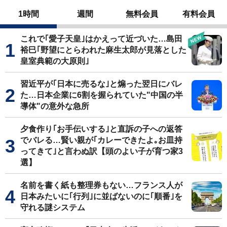
1時間
週間
無料会員
有料会員
これで｢愛子天皇｣はかえって近づいた…島田
裕巳｢野望にとらわれた麻生太郎が見落とした
皇室典範の大原則｣
習近平が｢日本に売るな｣と煽った翌日にバレ
た…日本企業に6割を握られていた"中国の半
導体"の意外な急所
夕食作り｢お手伝いする｣と直訴の子への返答
でバレる…賢い親が｢カレーできたよ｡お皿持
ってきて｣と言わぬ訳【頭のよい子が育つ家3
選】
名前を書く紙も整理券もない…フランス人が
日本みたいに｢行列｣に並ばないのに｢順番｣を
守れる謎システム