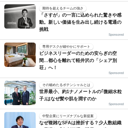
期待を超えるチームの強さ
「さすが」の一言に込められた驚きや感
動。新しい価値を生み出し続ける電通の
挑戦
Sponsored
専用デスクが細やかにサポート
ビジネスリーダーのための安らぎの空
間…都心を離れて軽井沢の「シェア別
荘」へ！
Sponsored
その秘めたるポテンシャルとは
世界最小、約1ナノメートルの｢微細水粒
子｣はなぜ髪や肌を潤すのか
Sponsored
中堅企業にリーズナブルな新提案
なぜ複雑なSFAは挫折する？少人数組織