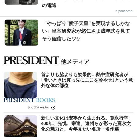
の電通
Sponsored
「やっぱり"愛子天皇"を実現するしかな
い」皇室研究家が悠仁さま成年式を見て
そう確信したワケ
首よりも脇よりも効果的…熱中症研究者が
｢暑いときは真っ先にここを冷やせ｣という意
外な体の部位
トップページへ
新しい文化は安寧から生まれる。寛永行幸
400年、光悦、宗達、遠州らが彩った寛永文
化の魅力と、今年見たい名所・名作選