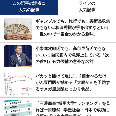
この記事の読者に
ライフの
人気の記事
人気記事
ギャンブルでも、旅行でも、美術品収集
でもない...和田秀樹が手を出すなという
「世の中で一番金のかかる趣味」
小泉進次郎氏でも、高市早苗氏でもな
い...いま自民党内で急浮上している「次
の首相」有力候補の意外な名前
パカッと開けて週に1、2個食べるだけ...
がん専門医が勧める「大腸がんを予防す
るオメガ脂肪酸たっぷり食品」
「三菱商事"採用大学"ランキング」を見
れば一目瞭然...学歴社会・日本で成功に