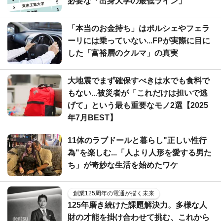
必要な「出身大学の最低ライン」
「本当のお金持ち」はポルシェやフェラ
ーリには乗っていない...FPが実際に目に
した「富裕層のクルマ」の真実
大地震でまず確保すべきは水でも食料で
もない...被災者が「これだけは担いで逃
げて」という最も重要なモノ2選【2025
年7月BEST】
11体のラブドールと暮らし"正しい性行
為"を楽しむ...「人より人形を愛する男た
ち」が奇妙な生活を始めたワケ
創業125周年の電通が描く未来
125年磨き続けた課題解決力。多様な人
財の才能を掛け合わせて挑む、これから