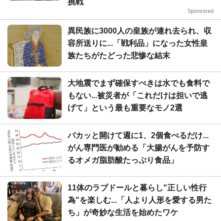
挑戦
Sponsored
異民族に3000人の皇族が連れ去られ、収
容所送りに...「戦利品」になった女性皇
族たちがたどった悲惨な結末
大地震でまず確保すべきは水でも食料で
もない...被災者が「これだけは担いで逃
げて」という最も重要なモノ2選
パカッと開けて週に1、2個食べるだけ...
がん専門医が勧める「大腸がんを予防す
るオメガ脂肪酸たっぷり食品」
11体のラブドールと暮らし"正しい性行
為"を楽しむ...「人より人形を愛する男た
ち」が奇妙な生活を始めたワケ