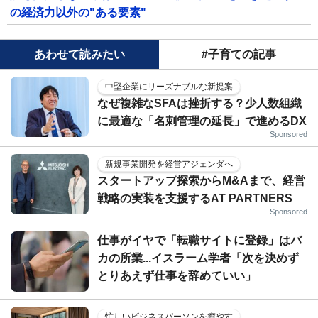
の経済力以外の"ある要素"
あわせて読みたい
#子育ての記事
中堅企業にリーズナブルな新提案
なぜ複雑なSFAは挫折する？少人数組織
に最適な「名刺管理の延長」で進めるDX
Sponsored
新規事業開発を経営アジェンダへ
スタートアップ探索からM&Aまで、経営
戦略の実装を支援するAT PARTNERS
Sponsored
仕事がイヤで「転職サイトに登録」はバ
カの所業...イスラーム学者「次を決めず
とりあえず仕事を辞めていい」
忙しいビジネスパーソンを癒やす