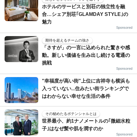
ホテルのサービスと別荘の独立性を融
合…シェア別荘｢GLAMDAY STYLE｣の
魅力
Sponsored
期待を超えるチームの強さ
「さすが」の一言に込められた驚きや感
動。新しい価値を生み出し続ける電通の
挑戦
Sponsored
"幸福度が高い街"上位に吉祥寺も横浜も
入っていない...住みたい街ランキングで
はわからない幸せな生活の条件
その秘めたるポテンシャルとは
世界最小、約1ナノメートルの｢微細水粒
子｣はなぜ髪や肌を潤すのか
Sponsored