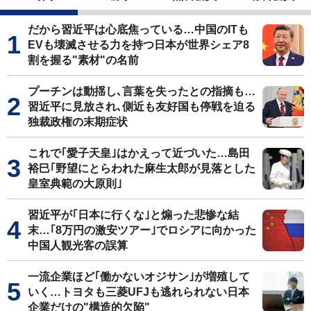
だから習近平は心底焦っている…中国のITも
EVも壊滅させる力を持つ日本が世界シェア8
割を握る"素材"の名前
プーチンは動揺し､言葉を失ったとの指摘も…
習近平に見放され､側近も友好国も停戦を迫る
独裁政権の末期症状
これで｢愛子天皇｣はかえって近づいた…島田
裕巳｢野望にとらわれた麻生太郎が見落とした
皇室典範の大原則｣
習近平が｢日本に行くな｣と煽った悲惨な結
末…｢8万円の激安ツアー｣でロシアに向かった
中国人観光客の誤算
一流企業ほど｢働かないオジサン｣が増殖して
いく…トヨタも三菱UFJも逃れられない日本
企業だけの"構造的欠陥"