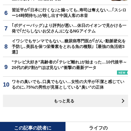
習近平が｢日本に行くな｣と煽っても､寿司は奪えない…｢スシロ
ー14時間待ち｣が映し出す中国人客の本音
｢ボディーバッグ｣より評判が悪い…休日のイオンで見かける一
発で｢だらしないお父さん｣になるNGアイテム
イワシでもサンマでもない...糖尿病専門医が｢がん･動脈硬化を
予防し､美肌を保つ栄養素をとれる魚の種類｣【最強の魚活術3
選】
"テレビ大好き"高齢者の｢テレビ離れ｣が始まった…10代後半～
20代の約7割が"ほぼ見ない"衝撃の最新データ
ワキの臭いでも､口臭でもない…女性の大半が不潔と感じてい
るのに､75%の男性が見落としている"臭い"の正体
もっと見る
この記事の読者に
ライフの