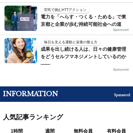
官民で挑むHTTアクション
電力を「へらす・つくる・ためる」で東
京都と企業が歩む持続可能社会への道
Sponsored
毎日を支える運動と栄養の整え方
成果を出し続ける人は、日々の健康管理
をどうセルフマネジメントしているのか
——
Sponsored
INFORMATION
Sponsored
人気記事ランキング
1時間
週間
無料会員
有料会員