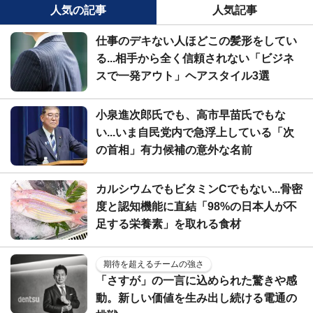
人気の記事
人気記事
仕事のデキない人ほどこの髪形をしてい
る...相手から全く信頼されない「ビジネ
スで一発アウト」ヘアスタイル3選
小泉進次郎氏でも、高市早苗氏でもな
い...いま自民党内で急浮上している「次
の首相」有力候補の意外な名前
カルシウムでもビタミンCでもない...骨密
度と認知機能に直結「98%の日本人が不
足する栄養素」を取れる食材
期待を超えるチームの強さ
「さすが」の一言に込められた驚きや感
動。新しい価値を生み出し続ける電通の