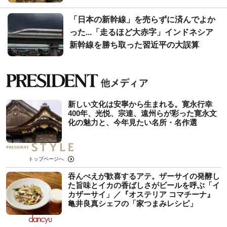
「日本の新幹線」を売らずに済んでよか
った...「走るほど大赤字」インドネシア
新幹線を勝ち取った習近平の大誤算
新しい文化は安寧から生まれる。寛永行幸
400年、光悦、宗達、遠州らが彩った寛永文
化の魅力と、今年見たい名所・名作選
トップページへ
吞んべえが歓喜するアテ。ザーサイの発酵し
た旨味とイカの香ばしさがビールを呼ぶ「イ
カザーサイ」／『オステリア コマチーナ』
⻲井良真シェフの「家つまみレシピ」