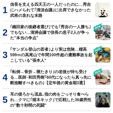
信長を支える四天王の一人だったのに…秀吉
にハメられて｢清須会議｣に出席できなかった
武将の哀れな末路
｢織田家の後継者選び｣でも｢秀吉の一人勝ち｣
でもない…清洲会議で信長の息子2人が争っ
た"本当の争点"
｢サンダル登山の若者｣より実は危険…標高
599ｍの高尾山で年間100件超の遭難事故を起
こしている"張本人"
｢転倒→骨折→寝たきり｣の老後が待ち受け
る…医師･和田秀樹｢60代になったら真っ先に
断捨離すべきもの｣【定年後の黄金期3選】
耳の後ろから流血､指の肉をごっそり食べら
れ…クマに｢猪木キック｣で応戦した36歳男性
の"数十秒間の死闘"