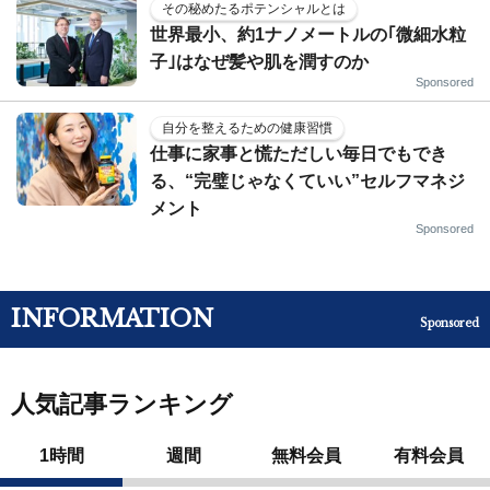
その秘めたるポテンシャルとは
世界最小、約1ナノメートルの｢微細水粒
子｣はなぜ髪や肌を潤すのか
Sponsored
自分を整えるための健康習慣
仕事に家事と慌ただしい毎日でもでき
る、“完璧じゃなくていい”セルフマネジ
メント
Sponsored
INFORMATION
Sponsored
人気記事ランキング
1時間
週間
無料会員
有料会員