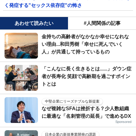
く発症する"セックス依存症"の怖さ
あわせて読みたい
#人間関係の記事
金持ちの高齢者がなかなか幸せになれな
い理由...和田秀樹「幸せに死んでいく
人」が共通して持っているもの
「こんなに長く生きるとは......」ダウン症
者が長寿化 笑顔で高齢期を過ごすポイン
トとは
中堅企業にリーズナブルな新提案
なぜ複雑なSFAは挫折する？少人数組織
に最適な「名刺管理の延長」で進めるDX
Sponsored
日本企業の新規事業開発の課題