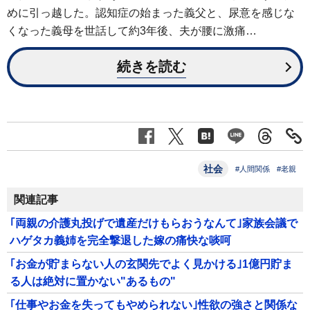
めに引っ越した。認知症の始まった義父と、尿意を感じな
くなった義母を世話して約3年後、夫が腰に激痛…
続きを読む
社会
#人間関係
#老親
関連記事
｢両親の介護丸投げで遺産だけもらおうなんて｣家族会議で
ハゲタカ義姉を完全撃退した嫁の痛快な啖呵
｢お金が貯まらない人の玄関先でよく見かける｣1億円貯ま
る人は絶対に置かない"あるもの"
｢仕事やお金を失ってもやめられない｣性欲の強さと関係な