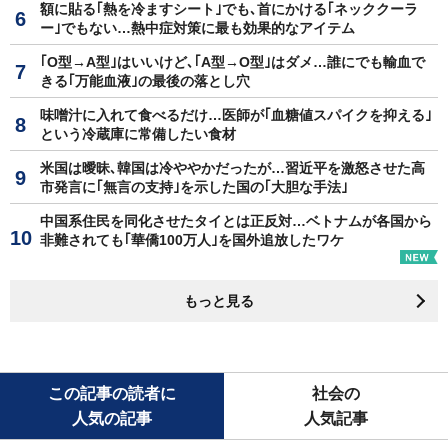
額に貼る｢熱を冷ますシート｣でも､首にかける｢ネッククーラ
ー｣でもない…熱中症対策に最も効果的なアイテム
｢O型→A型｣はいいけど､｢A型→O型｣はダメ…誰にでも輸血で
きる｢万能血液｣の最後の落とし穴
味噌汁に入れて食べるだけ…医師が｢血糖値スパイクを抑える｣
という冷蔵庫に常備したい食材
米国は曖昧､韓国は冷ややかだったが…習近平を激怒させた高
市発言に｢無言の支持｣を示した国の｢大胆な手法｣
中国系住民を同化させたタイとは正反対…ベトナムが各国から
非難されても｢華僑100万人｣を国外追放したワケ
もっと見る
この記事の読者に
社会の
人気の記事
人気記事