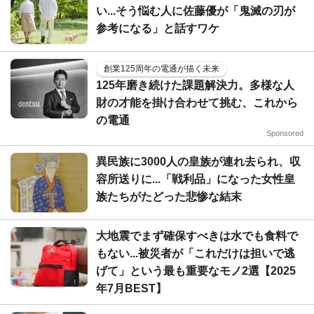
い...そう悩む人に佐藤優が「鬼滅の刃が
参考になる」と話すワケ
創業125周年の電通が描く未来
125年磨き続けた課題解決力。多様な人
財の才能を掛け合わせて挑む、これから
の電通
Sponsored
異民族に3000人の皇族が連れ去られ、収
容所送りに...「戦利品」になった女性皇
族たちがたどった悲惨な結末
大地震でまず確保すべきは水でも食料で
もない...被災者が「これだけは担いで逃
げて」という最も重要なモノ2選【2025
年7月BEST】