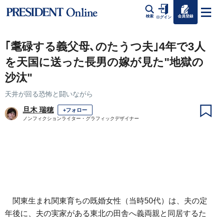
会員登録
検索
ログイン
｢耄碌する義父母､のたうつ夫｣4年で3人
を天国に送った長男の嫁が見た"地獄の
沙汰"
天井が回る恐怖と闘いながら
旦木 瑞穂
+フォロー
ノンフィクションライター・グラフィックデザイナー
関東生まれ関東育ちの既婚女性（当時50代）は、夫の定
年後に、夫の実家がある東北の田舎へ義両親と同居するた