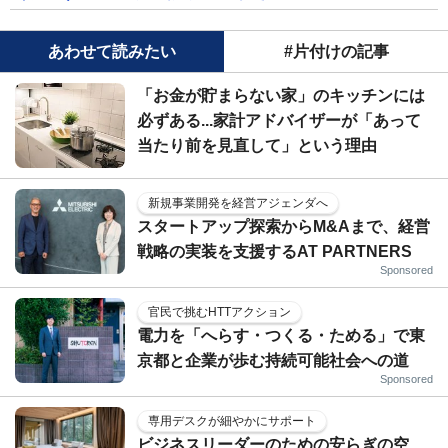
あわせて読みたい
#片付けの記事
「お金が貯まらない家」のキッチンには
必ずある...家計アドバイザーが「あって
当たり前を見直して」という理由
新規事業開発を経営アジェンダへ
スタートアップ探索からM&Aまで、経営
戦略の実装を支援するAT PARTNERS
Sponsored
官民で挑むHTTアクション
電力を「へらす・つくる・ためる」で東
京都と企業が歩む持続可能社会への道
Sponsored
専用デスクが細やかにサポート
ビジネスリーダーのための安らぎの空