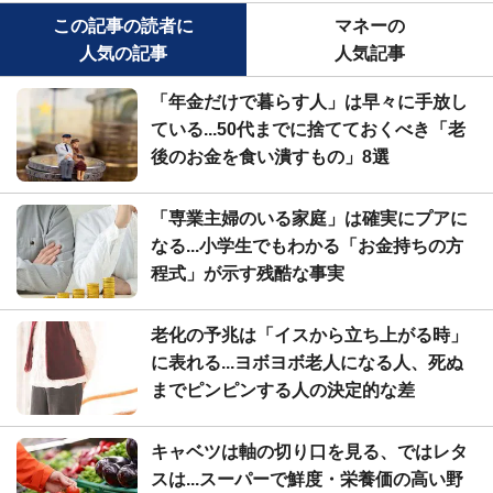
この記事の読者に
マネーの
人気の記事
人気記事
「年金だけで暮らす人」は早々に手放し
ている...50代までに捨てておくべき「老
後のお金を食い潰すもの」8選
「専業主婦のいる家庭」は確実にプアに
なる...小学生でもわかる「お金持ちの方
程式」が示す残酷な事実
老化の予兆は「イスから立ち上がる時」
に表れる...ヨボヨボ老人になる人、死ぬ
までピンピンする人の決定的な差
キャベツは軸の切り口を見る、ではレタ
スは...スーパーで鮮度・栄養価の高い野