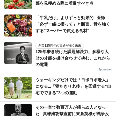
菜を見極める際に着目すべき点
「牛乳だけ」よりずっと効果的...医師
「必ず一緒に摂って」と断言、骨を強く
する"スーパーで買える食材"
創業125周年の電通が描く未来
125年磨き続けた課題解決力。多様な人
財の才能を掛け合わせて挑む、これから
の電通
Sponsored
ウォーキングだけでは「ヨボヨボ老人」
になる...「寝たきり老後」を回避する"自
宅でできる"3つの運動
その一言で数百万人が帰らぬ人となっ
た...真珠湾攻撃直前に東条英機が戦争反