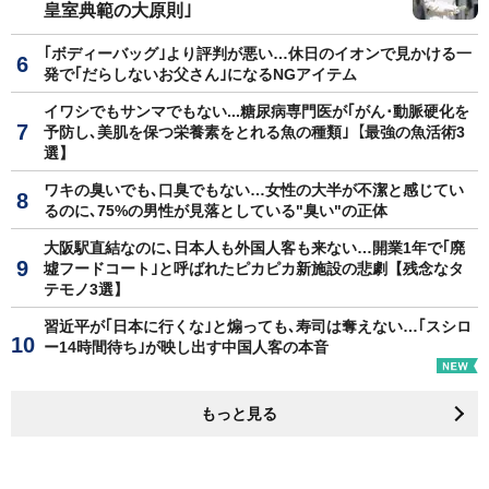
皇室典範の大原則｣
｢ボディーバッグ｣より評判が悪い…休日のイオンで見かける一
発で｢だらしないお父さん｣になるNGアイテム
イワシでもサンマでもない...糖尿病専門医が｢がん･動脈硬化を
予防し､美肌を保つ栄養素をとれる魚の種類｣【最強の魚活術3
選】
ワキの臭いでも､口臭でもない…女性の大半が不潔と感じてい
るのに､75%の男性が見落としている"臭い"の正体
大阪駅直結なのに､日本人も外国人客も来ない…開業1年で｢廃
墟フードコート｣と呼ばれたピカピカ新施設の悲劇【残念なタ
テモノ3選】
習近平が｢日本に行くな｣と煽っても､寿司は奪えない…｢スシロ
ー14時間待ち｣が映し出す中国人客の本音
もっと見る