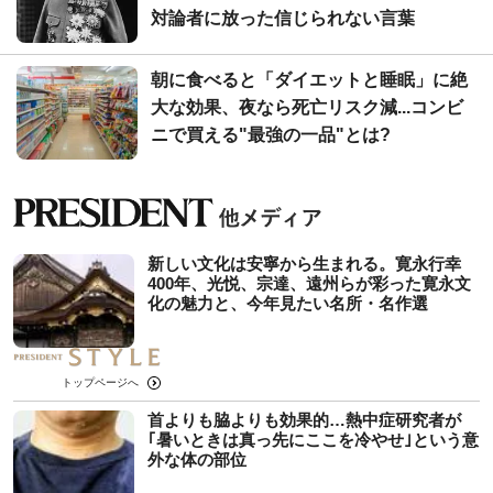
対論者に放った信じられない言葉
朝に食べると「ダイエットと睡眠」に絶
大な効果、夜なら死亡リスク減...コンビ
ニで買える"最強の一品"とは?
新しい文化は安寧から生まれる。寛永行幸
400年、光悦、宗達、遠州らが彩った寛永文
化の魅力と、今年見たい名所・名作選
トップページへ
首よりも脇よりも効果的…熱中症研究者が
｢暑いときは真っ先にここを冷やせ｣という意
外な体の部位