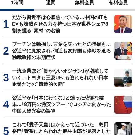
1時間
週間
無料会員
有料会員
だから習近平は心底焦っている…中国のITも
EVも壊滅させる力を持つ日本が世界シェア8
割を握る"素材"の名前
プーチンは動揺し､言葉を失ったとの指摘も…
習近平に見放され､側近も友好国も停戦を迫る
独裁政権の末期症状
一流企業ほど｢働かないオジサン｣が増殖して
いく…トヨタも三菱UFJも逃れられない日本
企業だけの"構造的欠陥"
習近平が｢日本に行くな｣と煽った悲惨な結
末…｢8万円の激安ツアー｣でロシアに向かった
中国人観光客の誤算
これで｢愛子天皇｣はかえって近づいた…島田
裕巳｢野望にとらわれた麻生太郎が見落とした