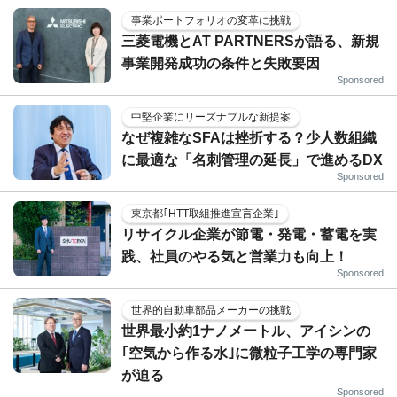
事業ポートフォリオの変革に挑戦
三菱電機とAT PARTNERSが語る、新規
事業開発成功の条件と失敗要因
Sponsored
中堅企業にリーズナブルな新提案
なぜ複雑なSFAは挫折する？少人数組織
に最適な「名刺管理の延長」で進めるDX
Sponsored
東京都｢HTT取組推進宣言企業｣
リサイクル企業が節電・発電・蓄電を実
践、社員のやる気と営業力も向上！
Sponsored
世界的自動車部品メーカーの挑戦
世界最小約1ナノメートル、アイシンの
｢空気から作る水｣に微粒子工学の専門家
が迫る
Sponsored