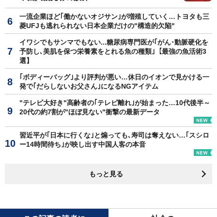
一流企業ほど｢働かないオジサン｣が増殖していく…トヨタも三
菱UFJも逃れられない日本企業だけの"構造的欠陥"
イワシでもサンマでもない...糖尿病専門医が｢がん･動脈硬化を
予防し､美肌を保つ栄養素をとれる魚の種類｣【最強の魚活術3
選】
｢ボディーバッグ｣より評判が悪い…休日のイオンで見かける一
発で｢だらしないお父さん｣になるNGアイテム
"テレビ大好き"高齢者の｢テレビ離れ｣が始まった…10代後半～
20代の約7割が"ほぼ見ない"衝撃の最新データ
習近平が｢日本に行くな｣と煽っても､寿司は奪えない…｢スシロ
ー14時間待ち｣が映し出す中国人客の本音
もっと見る