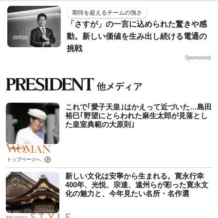
期待を超えるチームの強さ
「さすが」の一言に込められた驚きや感
動。新しい価値を生み出し続ける電通の
挑戦
Sponsored
これで｢愛子天皇｣はかえって近づいた…島田
裕巳｢野望にとらわれた麻生太郎が見落とし
た皇室典範の大原則｣
トップページへ
新しい文化は安寧から生まれる。寛永行幸
400年、光悦、宗達、遠州らが彩った寛永文
化の魅力と、今年見たい名所・名作選