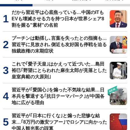
だから習近平は心底焦っている…中国のITも
EVも壊滅させる力を持つ日本が世界シェア8
割を握る"素材"の名前
プーチンは動揺し､言葉を失ったとの指摘も…
習近平に見放され､側近も友好国も停戦を迫る
独裁政権の末期症状
これで｢愛子天皇｣はかえって近づいた…島田
裕巳｢野望にとらわれた麻生太郎が見落とした
皇室典範の大原則｣
習近平が｢愛国心｣を煽った不気味な結果…日
本兵を撃退する｢抗日テーマパーク｣が中国各
地に広がる理由
習近平が｢日本に行くな｣と煽った悲惨な結
末…｢8万円の激安ツアー｣でロシアに向かった
中国人観光客の誤算