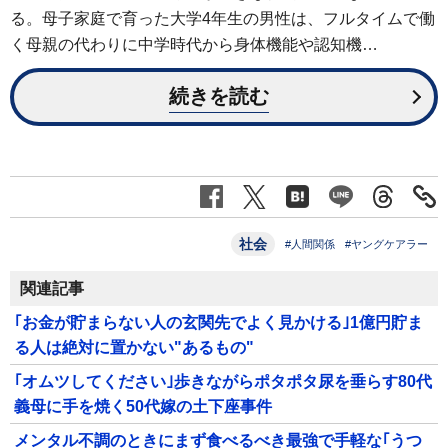
る。母子家庭で育った大学4年生の男性は、フルタイムで働
く母親の代わりに中学時代から身体機能や認知機…
続きを読む
社会
#人間関係
#ヤングケアラー
関連記事
｢お金が貯まらない人の玄関先でよく見かける｣1億円貯ま
る人は絶対に置かない"あるもの"
｢オムツしてください｣歩きながらポタポタ尿を垂らす80代
義母に手を焼く50代嫁の土下座事件
メンタル不調のときにまず食べるべき最強で手軽な｢うつ