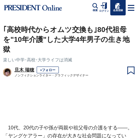
会員登録
検索
ログイン
｢高校時代からオムツ交換も｣80代祖母
を"10年介護"した大学4年男子の生き地
獄
楽しい中学･高校･大学ライフは消滅
旦木 瑞穂
+フォロー
ノンフィクションライター・グラフィックデザイナー
10代、20代の子や孫が両親や祖父母の介護をする――。
「ヤングケアラー」の存在が大きな社会問題になってい