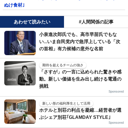
ぬけ食材｣
あわせて読みたい
#人間関係の記事
小泉進次郎氏でも、高市早苗氏でもな
い...いま自民党内で急浮上している「次
の首相」有力候補の意外な名前
期待を超えるチームの強さ
「さすが」の一言に込められた驚きや感
動。新しい価値を生み出し続ける電通の
挑戦
Sponsored
新しい形の福利厚生として活用
ホテルと別荘の利点を凝縮…経営者が選
ぶシェア別荘｢GLAMDAY STYLE｣
Sponsored