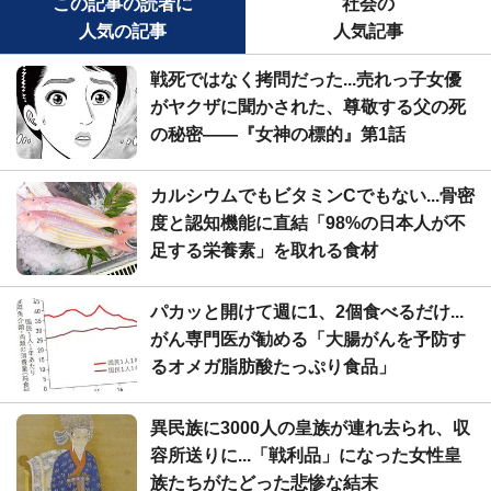
この記事の読者に
社会の
人気の記事
人気記事
戦死ではなく拷問だった...売れっ子女優
がヤクザに聞かされた、尊敬する父の死
の秘密――『女神の標的』第1話
カルシウムでもビタミンCでもない...骨密
度と認知機能に直結「98%の日本人が不
足する栄養素」を取れる食材
パカッと開けて週に1、2個食べるだけ...
がん専門医が勧める「大腸がんを予防す
るオメガ脂肪酸たっぷり食品」
異民族に3000人の皇族が連れ去られ、収
容所送りに...「戦利品」になった女性皇
族たちがたどった悲惨な結末