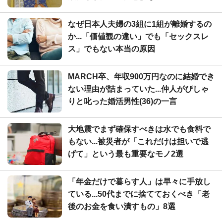
なぜ日本人夫婦の3組に1組が離婚するの
か...「価値観の違い」でも「セックスレ
ス」でもない本当の原因
MARCH卒、年収900万円なのに結婚でき
ない理由が詰まっていた...仲人がぴしゃ
りと叱った婚活男性(36)の一言
大地震でまず確保すべきは水でも食料で
もない...被災者が「これだけは担いで逃
げて」という最も重要なモノ2選
「年金だけで暮らす人」は早々に手放し
ている...50代までに捨てておくべき「老
後のお金を食い潰すもの」8選