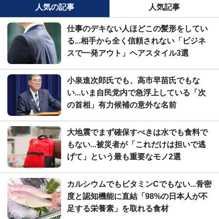
人気の記事
人気記事
仕事のデキない人ほどこの髪形をしてい
る...相手から全く信頼されない「ビジネ
スで一発アウト」ヘアスタイル3選
小泉進次郎氏でも、高市早苗氏でもな
い...いま自民党内で急浮上している「次
の首相」有力候補の意外な名前
大地震でまず確保すべきは水でも食料で
もない...被災者が「これだけは担いで逃
げて」という最も重要なモノ2選
カルシウムでもビタミンCでもない...骨密
度と認知機能に直結「98%の日本人が不
足する栄養素」を取れる食材