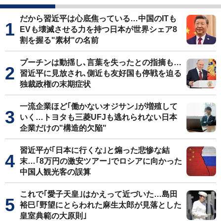
だから習近平は心底焦っている…中国のITも
EVも壊滅させる力を持つ日本が世界シェア8
割を握る"素材"の名前
プーチンは動揺し､言葉を失ったとの指摘も…
習近平に見放され､側近も友好国も停戦を迫る
独裁政権の末期症状
一流企業ほど｢働かないオジサン｣が増殖して
いく…トヨタも三菱UFJも逃れられない日本
企業だけの"構造的欠陥"
習近平が｢日本に行くな｣と煽った悲惨な結
末…｢8万円の激安ツアー｣でロシアに向かった
中国人観光客の誤算
これで｢愛子天皇｣はかえって近づいた…島田
裕巳｢野望にとらわれた麻生太郎が見落とした
皇室典範の大原則｣