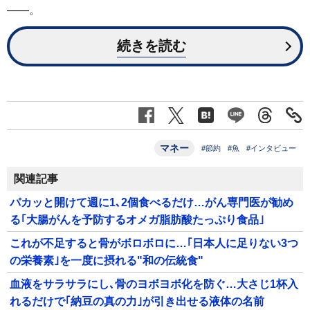
――。
続きを読む
マネー
#節約
#魚
#インタビュー
関連記事
パカッと開けて週に1､2個食べるだけ…がん専門医が勧め
る｢大腸がんを予防するオメガ脂肪酸たっぷり食品｣
これが不足すると骨がボロボロに…｢日本人に足りない3つ
の栄養素｣を一度に摂れる"和の伝統食"
血液をサラサラにし､骨のヨボヨボ化を防ぐ…大さじ1杯入
れるだけで｢納豆の真の力｣が引き出せる液体の名前