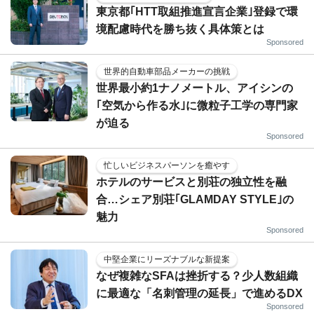
東京都｢HTT取組推進宣言企業｣登録で環
境配慮時代を勝ち抜く具体策とは
Sponsored
世界的自動車部品メーカーの挑戦
世界最小約1ナノメートル、アイシンの
｢空気から作る水｣に微粒子工学の専門家
が迫る
Sponsored
忙しいビジネスパーソンを癒やす
ホテルのサービスと別荘の独立性を融
合…シェア別荘｢GLAMDAY STYLE｣の
魅力
Sponsored
中堅企業にリーズナブルな新提案
なぜ複雑なSFAは挫折する？少人数組織
に最適な「名刺管理の延長」で進めるDX
Sponsored