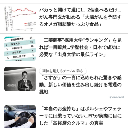
パカッと開けて週に1、2個食べるだけ...
がん専門医が勧める「大腸がんを予防す
るオメガ脂肪酸たっぷり食品」
「三菱商事"採用大学"ランキング」を見
れば一目瞭然...学歴社会・日本で成功に
必要な「出身大学の最低ライン」
期待を超えるチームの強さ
「さすが」の一言に込められた驚きや感
動。新しい価値を生み出し続ける電通の
挑戦
Sponsored
「本当のお金持ち」はポルシェやフェラ
ーリには乗っていない...FPが実際に目に
した「富裕層のクルマ」の真実