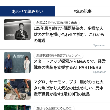
あわせて読みたい
#魚の記事
創業125周年の電通が描く未来
125年磨き続けた課題解決力。多様な人
財の才能を掛け合わせて挑む、これから
の電通
Sponsored
新規事業開発を経営アジェンダへ
スタートアップ探索からM&Aまで、経営
戦略の実装を支援するAT PARTNERS
Sponsored
マグロ、サーモン、ブリ...脂がのった大
きな魚ばかり人気なのはおかしい...元水
産庁職員が推す1尾100円の絶品
選ばれる企業になるために