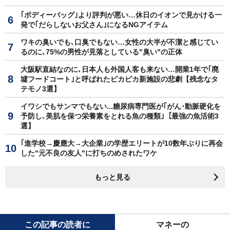
｢ボディーバッグ｣より評判が悪い…休日のイオンで見かける一
発で｢だらしないお父さん｣になるNGアイテム
ワキの臭いでも､口臭でもない…女性の大半が不潔と感じてい
るのに､75%の男性が見落としている"臭い"の正体
大阪駅直結なのに､日本人も外国人客も来ない…開業1年で｢廃
墟フードコート｣と呼ばれたピカピカ新施設の悲劇【残念なタ
テモノ3選】
イワシでもサンマでもない...糖尿病専門医が｢がん･動脈硬化を
予防し､美肌を保つ栄養素をとれる魚の種類｣【最強の魚活術3
選】
｢進学校→慶應大→大企業｣の学歴エリートが10数年ぶりに再会
した"元不良の友人"に打ちのめされたワケ
もっと見る
この記事の読者に
マネーの