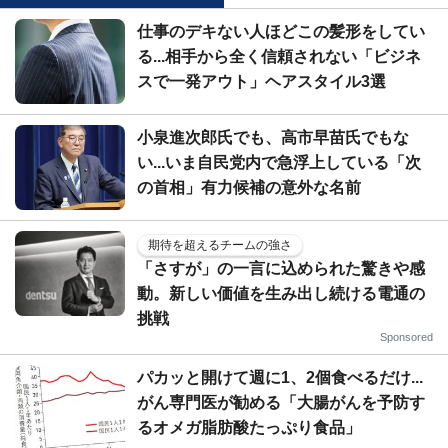
仕事のデキない人ほどこの髪形をしてい
る...相手から全く信頼されない「ビジネ
スで一発アウト」ヘアスタイル3選
小泉進次郎氏でも、高市早苗氏でもな
い...いま自民党内で急浮上している「次
の首相」有力候補の意外な名前
期待を超えるチームの強さ
「さすが」の一言に込められた驚きや感
動。新しい価値を生み出し続ける電通の
挑戦
Sponsored
パカッと開けて週に1、2個食べるだけ...
がん専門医が勧める「大腸がんを予防す
るオメガ脂肪酸たっぷり食品」