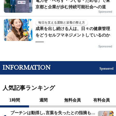
電力を「へらす・つくる・ためる」で東
京都と企業が歩む持続可能社会への道
Sponsored
毎日を支える運動と栄養の整え方
成果を出し続ける人は、日々の健康管理
をどうセルフマネジメントしているのか
——
Sponsored
INFORMATION
Sponsored
人気記事ランキング
1時間
週間
無料会員
有料会員
プーチンは動揺し､言葉を失ったとの指摘も…