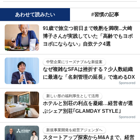
あわせて読みたい
#習慣の記事
91歳で旅立つ前日まで晩酌を満喫...大崎
博子さんが実践していた「高齢でもヨボ
ヨボにならない」自炊テク4選
中堅企業にリーズナブルな新提案
なぜ複雑なSFAは挫折する？少人数組織
に最適な「名刺管理の延長」で進めるDX
Sponsored
新しい形の福利厚生として活用
ホテルと別荘の利点を凝縮…経営者が選
ぶシェア別荘｢GLAMDAY STYLE｣
Sponsored
新規事業開発を経営アジェンダへ
スタートアップ探索からM&Aまで、経営