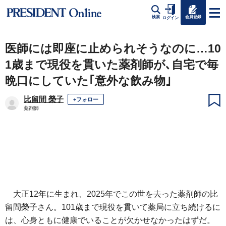
会員登録
検索
ログイン
医師には即座に止められそうなのに…10
1歳まで現役を貫いた薬剤師が､自宅で毎
晩口にしていた｢意外な飲み物｣
比留間 榮子
+フォロー
薬剤師
大正12年に生まれ、2025年でこの世を去った薬剤師の比
留間榮子さん。101歳まで現役を貫いて薬局に立ち続けるに
は、心身ともに健康でいることが欠かせなかったはずだ。