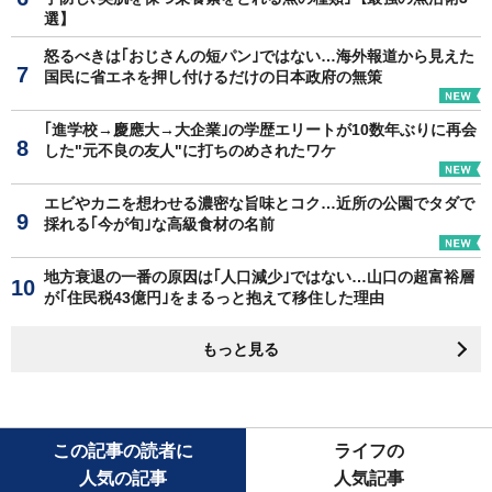
選】
怒るべきは｢おじさんの短パン｣ではない…海外報道から見えた
国民に省エネを押し付けるだけの日本政府の無策
｢進学校→慶應大→大企業｣の学歴エリートが10数年ぶりに再会
した"元不良の友人"に打ちのめされたワケ
エビやカニを想わせる濃密な旨味とコク…近所の公園でタダで
採れる｢今が旬｣な高級食材の名前
地方衰退の一番の原因は｢人口減少｣ではない…山口の超富裕層
が｢住民税43億円｣をまるっと抱えて移住した理由
もっと見る
この記事の読者に
ライフの
人気の記事
人気記事