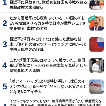
習近平に見放され､側近も友好国も停戦を迫る
独裁政権の末期症状
だから習近平は心底焦っている…中国のITも
EVも壊滅させる力を持つ日本が世界シェア8
割を握る"素材"の名前
習近平が｢日本に行くな｣と煽った悲惨な結
末…｢8万円の激安ツアー｣でロシアに向かった
中国人観光客の誤算
これで｢愛子天皇｣はかえって近づいた…島田
裕巳｢野望にとらわれた麻生太郎が見落とした
皇室典範の大原則｣
｢ボディーバッグ｣より評判が悪い…休日のイ
オンで見かける一発で｢だらしないお父さん｣
になるNGアイテム
イワシでもサンマでもない...糖尿病専門医が｢がん･動脈硬化を
予防し､美肌を保つ栄養素をとれる魚の種類｣【最強の魚活術3