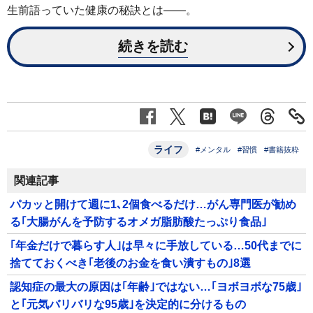
生前語っていた健康の秘訣とは――。
続きを読む
ライフ
#メンタル
#習慣
#書籍抜粋
関連記事
パカッと開けて週に1､2個食べるだけ…がん専門医が勧め
る｢大腸がんを予防するオメガ脂肪酸たっぷり食品｣
｢年金だけで暮らす人｣は早々に手放している…50代までに
捨てておくべき｢老後のお金を食い潰すもの｣8選
認知症の最大の原因は｢年齢｣ではない…｢ヨボヨボな75歳｣
と｢元気バリバリな95歳｣を決定的に分けるもの