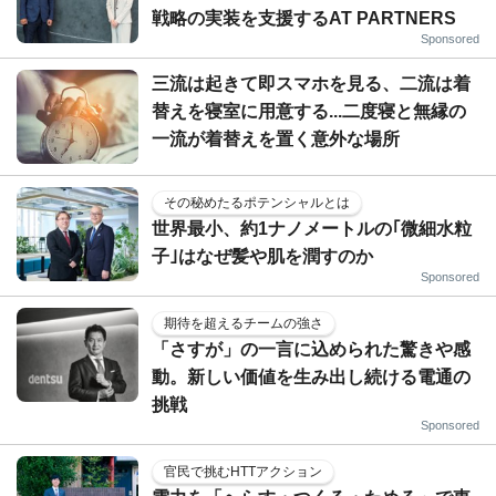
戦略の実装を支援するAT PARTNERS
Sponsored
三流は起きて即スマホを見る、二流は着
替えを寝室に用意する...二度寝と無縁の
一流が着替えを置く意外な場所
その秘めたるポテンシャルとは
世界最小、約1ナノメートルの｢微細水粒
子｣はなぜ髪や肌を潤すのか
Sponsored
期待を超えるチームの強さ
「さすが」の一言に込められた驚きや感
動。新しい価値を生み出し続ける電通の
挑戦
Sponsored
官民で挑むHTTアクション