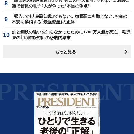
｢織田家の後継者選び｣でも｢秀吉の一人勝ち｣でもない…清洲会
議で信長の息子2人が争った"本当の争点"
｢収入｣でも｢金融知識｣でもない…物価高にも動じない､お金の
不安を解消する｢最強資産｣の正体
鉄と鋼鉄の違いを知らなかったために1700万人超が死亡…毛沢
東の｢大躍進政策｣の悲劇的結末
もっと見る