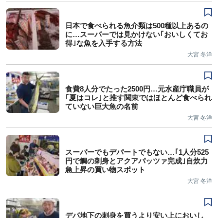
日本で食べられる魚介類は500種以上あるの
に…スーパーでは見かけない｢おいしくてお
得｣な魚を入手する方法
大宮 冬洋
食費8人分でたった2500円…元水産庁職員が
｢夏はコレ｣と推す関東ではほとんど食べられ
ていない巨大魚の名前
大宮 冬洋
スーパーでもデパートでもない…｢1人分525
円で鯛の刺身とアクアパッツァ完成｣自炊力
急上昇の買い物スポット
大宮 冬洋
デパ地下の刺身を買うより安い上においし