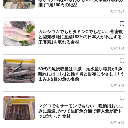
推す1尾100円の絶品
大宮 冬洋
カルシウムでもビタミンCでもない…骨密度
と認知機能に直結｢98%の日本人が不足する
栄養素｣を取れる食材
大宮 冬洋
50代の魚摂取量は半減…元水産庁職員が｢魚
離れにはコレ｣と推す胃と財布にやさしく｢う
まみ｣抜群の魚の名前
大宮 冬洋
マグロでもサーモンでもない…晩酌用おつま
みに最適､かつて生鮮魚介類で購入量が断ト
ツ1位だった食材
大宮 冬洋