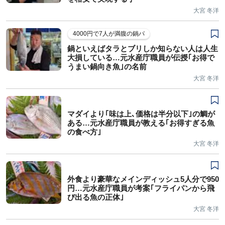
大宮 冬洋
4000円で7人が満腹の鍋パ
鍋といえばタラとブリしか知らない人は人生
大損している…元水産庁職員が伝授｢お得で
うまい鍋向き魚｣の名前
大宮 冬洋
マダイより｢味は上､価格は半分以下｣の鯛が
ある…元水産庁職員が教える｢お得すぎる魚
の食べ方｣
大宮 冬洋
外食より豪華なメインディッシュ5人分で950
円…元水産庁職員が考案｢フライパンから飛
び出る魚の正体｣
大宮 冬洋