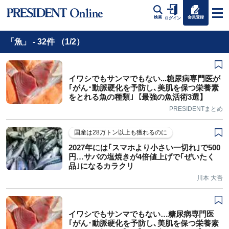
会員登録
検索
ログイン
「魚」 - 32件 （1/2）
イワシでもサンマでもない...糖尿病専門医が
｢がん･動脈硬化を予防し､美肌を保つ栄養素
をとれる魚の種類｣【最強の魚活術3選】
PRESIDENTまとめ
国産は28万トン以上も獲れるのに
2027年には｢スマホより小さい一切れ｣で500
円…サバの塩焼きが4倍値上げで｢ぜいたく
品｣になるカラクリ
川本 大吾
イワシでもサンマでもない…糖尿病専門医
｢がん･動脈硬化を予防し､美肌を保つ栄養素