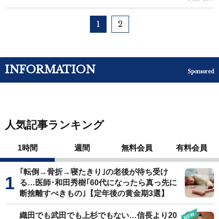
1
2
INFORMATION
Sponsored
人気記事ランキング
1時間
週間
無料会員
有料会員
｢転倒→骨折→寝たきり｣の老後が待ち受け
る…医師･和田秀樹｢60代になったら真っ先に
断捨離すべきもの｣【定年後の黄金期3選】
織田でも武田でも上杉でもない…信長より20