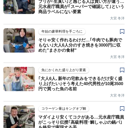
ブリが｢生臭い｣と感じる人は買い方が違う…
元水産庁職員が｢スーパーで確認して｣という
商品ラベルにない要素
大宮 冬洋
年始の豪華料理を手ごろに
そりゃ安く作れるわけだ…｢牛肉でも豚肉で
もない｣大人6人分のすき焼きを3000円に収
めた"まさかの食材"
大宮 冬洋
魚にかくれた盛り上がり要素
｢大人6人､新年の宅飲みをできるだけ安く盛
り上げたい｣そう考えた40代男性が10尾3500
円で買った魚の名前
大宮 冬洋
コラーゲン量はキングオブ鯛
マダイより安くてコクがある…元水産庁職員
がこっそり伝授｢高級料理･鯛しゃぶの鍋パ｣
を格安で実現する手