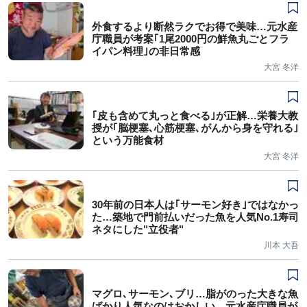
外食するより断然ラクでお得で美味…元水産
庁職員が考案｢1尾2000円の鮮魚丸ごとフラ
イパン料理｣の非日常感
大宮 冬洋
｢皮も含めて丸っと食べる｣が正解…栄養大教
授が｢脳梗塞､心筋梗塞､がんから身を守れる｣
という万能食材
大宮 冬洋
30年前の日本人は｢サーモン好き｣ではなかっ
た…築地で門前払いだった魚を人気No.1寿司
ネタにした"立役者"
川本 大吾
マグロ､サーモン､ブリ…脂がのった大きな魚
ばかり人気なのはおかしい…元水産庁職員が