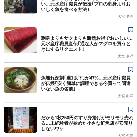
い…元水産庁職員が伝授｢プロの刺身よりお
いしく魚を食べる方法｣
大宮 冬洋
刺身よりもサクよりも断然お得でおいしい…
元水産庁職員直伝｢通な人がマグロを買うと
きにするリクエスト｣
大宮 冬洋
魚離れ深刻｢週1以下｣が47%…元水産庁職員
が伝授｢安く簡単に調理できる今買って間違
いない魚の名前｣
大宮 冬洋
だから1枚250円のすり身揚げがモリモリ売れ
る…未経験者が始めた小さな鮮魚店が安売り
しないワケ
大宮 冬洋