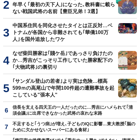
年早く｢最初の天下人｣になった､教科書に載ら
ない戦国武将の名前【豊臣兄弟！3選】
中国系住民を同化させたタイとは正反対…ベ
トナムが各国から非難されても｢華僑100万
人｣を国外追放したワケ
なぜ柴田勝家は｢賤ケ岳｣であっさり負けたの
か…秀吉がこっそり工作していた勝家配下の
｢大物武将｣の裏切り
｢サンダル登山の若者｣より実は危険…標高
599ｍの高尾山で年間100件超の遭難事故を起
こしている"張本人"
信長を支える四天王の一人だったのに…秀吉にハメられて｢清
須会議｣に出席できなかった武将の哀れな末路
不足すると｢うつ病｣が増え､子どものIQに影響…東大教授｢脳の
ために欠かせないスーパーにある食材｣