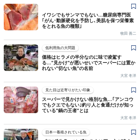
イワシでもサンマでもない…糖尿病専門医
｢がん･動脈硬化を予防し､美肌を保つ栄養素
をとれる魚の種類｣
牧田 善二
低利用魚の大問題
価格はヒラメの半分なのに味で凌駕す
る…"見かけ"が悪いせいでスーパーには置か
れない"切ない魚"の名前
大宮 冬洋
見た目は近寄りがたい印象
スーパーで見かけない格別な魚…｢アンコウ
でもクエでもない｣釣り人と食通だけが知っ
ている"鍋の王者"とは
大宮 冬洋
日本一養殖されている魚