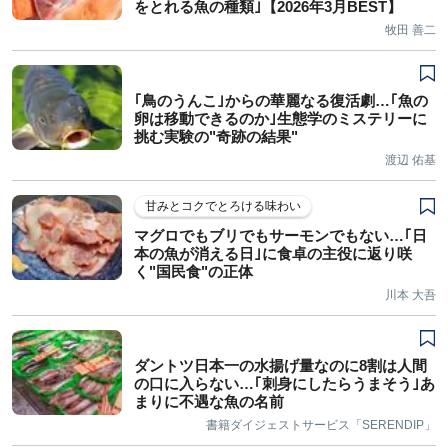
をとれる魚の種類｣【2026年3月BEST】
牧田 善二
｢鳥のうんこ｣からの華麗なる復活劇…｢魚の
卵は移動できるのか｣生態学のミステリーに
挑む実験の"奇跡の結果"
渡辺 佑基
甘みとコクでとろける味わい
マグロでもブリでもサーモンでもない…｢日
本の魚が消える日｣に食卓の主役に返り咲
く"国民食"の正体
川本 大吾
ダントツ日本一の水揚げ量なのに8割は人間
の口に入らない…｢刺身にしたらうまそう｣あ
まりに不遇な魚の名前
書籍ダイジェストサービス「SERENDIP」