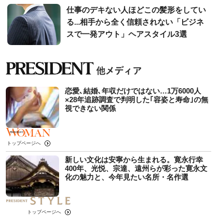
仕事のデキない人ほどこの髪形をしてい
る...相手から全く信頼されない「ビジネ
スで一発アウト」ヘアスタイル3選
恋愛､結婚､年収だけではない…1万6000人
×28年追跡調査で判明した｢容姿と寿命｣の無
視できない関係
トップページへ
新しい文化は安寧から生まれる。寛永行幸
400年、光悦、宗達、遠州らが彩った寛永文
化の魅力と、今年見たい名所・名作選
トップページへ