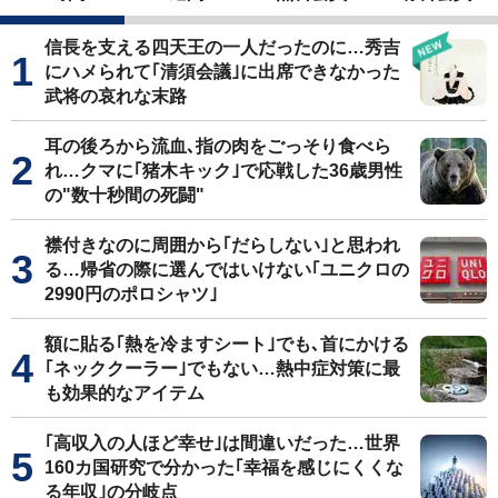
信長を支える四天王の一人だったのに…秀吉
にハメられて｢清須会議｣に出席できなかった
武将の哀れな末路
耳の後ろから流血､指の肉をごっそり食べら
れ…クマに｢猪木キック｣で応戦した36歳男性
の"数十秒間の死闘"
襟付きなのに周囲から｢だらしない｣と思われ
る…帰省の際に選んではいけない｢ユニクロの
2990円のポロシャツ｣
額に貼る｢熱を冷ますシート｣でも､首にかける
｢ネッククーラー｣でもない…熱中症対策に最
も効果的なアイテム
｢高収入の人ほど幸せ｣は間違いだった…世界
160カ国研究で分かった｢幸福を感じにくくな
る年収｣の分岐点