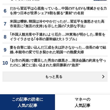
だから習近平は心底焦っている…中国のITもEVも壊滅させる力
を持つ日本が世界シェア8割を握る"素材"の名前
米国は曖昧､韓国は冷ややかだったが…習近平を激怒させた高
市発言に｢無言の支持｣を示した国の｢大胆な手法｣
｢外国人観光客や子連れ｣より厄介…JR東海が明かした､乗客を
イライラさせる｢令和の新幹線2大トラブル｣
妻を自害に追い込んだ三成を夫は許さなかった…信長の命で結
婚､本能寺の変で引き裂かれた戦国一の熱愛夫婦
｢お市の再婚｣で露呈した秀吉の腹黒さ…清須会議の約束を守っ
たのに､滅亡に追い込まれた柴田勝家の"急所"
もっと見る
この記事の読者に
マネーの
人気の記事
人気記事