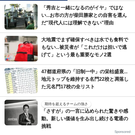
「秀吉と一緒になるのがイヤ」ではな
い...お市の方が柴田勝家との自害を選ん
だ"現代人には理解できない"理由
大地震でまず確保すべきは水でも食料で
もない...被災者が「これだけは担いで逃
げて」という最も重要なモノ2選
47都道府県の「旧制一中」の栄枯盛衰...
地元トップを維持する名門22校と凋落し
た元名門17校の全リスト
期待を超えるチームの強さ
「さすが」の一言に込められた驚きや感
動。新しい価値を生み出し続ける電通の
挑戦
Sponsored