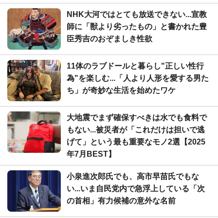
NHK大河ではとても放送できない...宣教
師に「獣より劣ったもの」と書かれた豊
臣秀吉のおぞましき性欲
11体のラブドールと暮らし"正しい性行
為"を楽しむ...「人より人形を愛する男た
ち」が奇妙な生活を始めたワケ
大地震でまず確保すべきは水でも食料で
もない...被災者が「これだけは担いで逃
げて」という最も重要なモノ2選【2025
年7月BEST】
小泉進次郎氏でも、高市早苗氏でもな
い...いま自民党内で急浮上している「次
の首相」有力候補の意外な名前