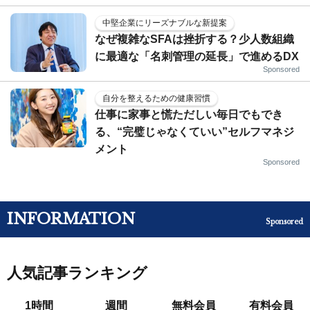
中堅企業にリーズナブルな新提案
なぜ複雑なSFAは挫折する？少人数組織
に最適な「名刺管理の延長」で進めるDX
Sponsored
自分を整えるための健康習慣
仕事に家事と慌ただしい毎日でもでき
る、“完璧じゃなくていい”セルフマネジ
メント
Sponsored
INFORMATION
Sponsored
人気記事ランキング
1時間
週間
無料会員
有料会員