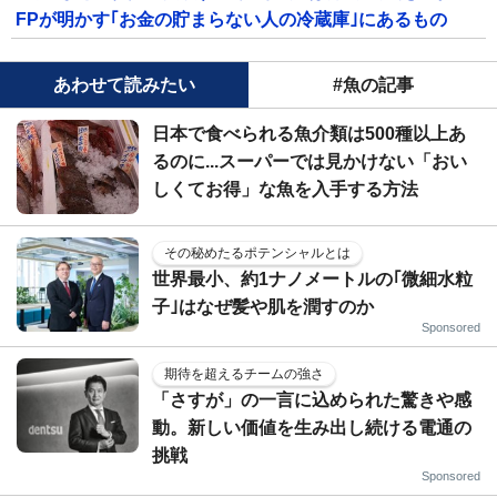
FPが明かす｢お金の貯まらない人の冷蔵庫｣にあるもの
あわせて読みたい
#魚の記事
日本で食べられる魚介類は500種以上あ
るのに...スーパーでは見かけない「おい
しくてお得」な魚を入手する方法
その秘めたるポテンシャルとは
世界最小、約1ナノメートルの｢微細水粒
子｣はなぜ髪や肌を潤すのか
Sponsored
期待を超えるチームの強さ
「さすが」の一言に込められた驚きや感
動。新しい価値を生み出し続ける電通の
挑戦
Sponsored