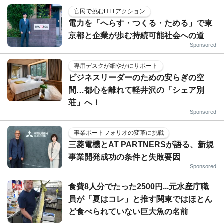
官民で挑むHTTアクション
電力を「へらす・つくる・ためる」で東
京都と企業が歩む持続可能社会への道
Sponsored
専用デスクが細やかにサポート
ビジネスリーダーのための安らぎの空
間…都心を離れて軽井沢の「シェア別
荘」へ！
Sponsored
事業ポートフォリオの変革に挑戦
三菱電機とAT PARTNERSが語る、新規
事業開発成功の条件と失敗要因
Sponsored
食費8人分でたった2500円...元水産庁職
員が「夏はコレ」と推す関東ではほとん
ど食べられていない巨大魚の名前