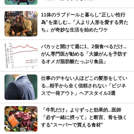
11体のラブドールと暮らし"正しい性行
為"を楽しむ...「人より人形を愛する男た
ち」が奇妙な生活を始めたワケ
パカッと開けて週に1、2個食べるだけ...
がん専門医が勧める「大腸がんを予防す
るオメガ脂肪酸たっぷり食品」
仕事のデキない人ほどこの髪形をしてい
る...相手から全く信頼されない「ビジネ
スで一発アウト」ヘアスタイル3選
「牛乳だけ」よりずっと効果的...医師
「必ず一緒に摂って」と断言、骨を強く
する"スーパーで買える食材"