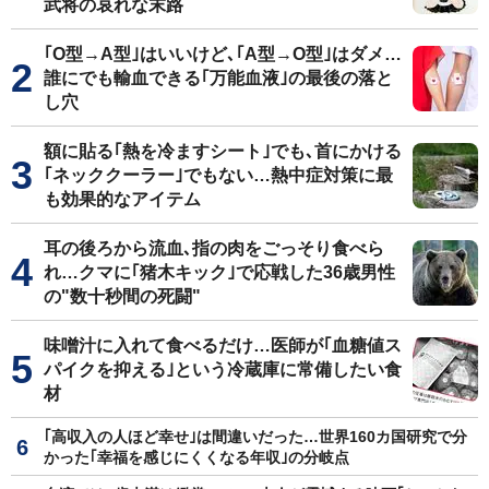
武将の哀れな末路
｢O型→A型｣はいいけど､｢A型→O型｣はダメ…
誰にでも輸血できる｢万能血液｣の最後の落と
し穴
額に貼る｢熱を冷ますシート｣でも､首にかける
｢ネッククーラー｣でもない…熱中症対策に最
も効果的なアイテム
耳の後ろから流血､指の肉をごっそり食べら
れ…クマに｢猪木キック｣で応戦した36歳男性
の"数十秒間の死闘"
味噌汁に入れて食べるだけ…医師が｢血糖値ス
パイクを抑える｣という冷蔵庫に常備したい食
材
｢高収入の人ほど幸せ｣は間違いだった…世界160カ国研究で分
かった｢幸福を感じにくくなる年収｣の分岐点