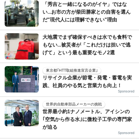
「秀吉と一緒になるのがイヤ」ではな
い...お市の方が柴田勝家との自害を選ん
だ"現代人には理解できない"理由
大地震でまず確保すべきは水でも食料で
もない...被災者が「これだけは担いで逃
げて」という最も重要なモノ2選
東京都｢HTT取組推進宣言企業｣
リサイクル企業が節電・発電・蓄電を実
践、社員のやる気と営業力も向上！
Sponsored
世界的自動車部品メーカーの挑戦
世界最小約1ナノメートル、アイシンの
｢空気から作る水｣に微粒子工学の専門家
が迫る
Sponsored