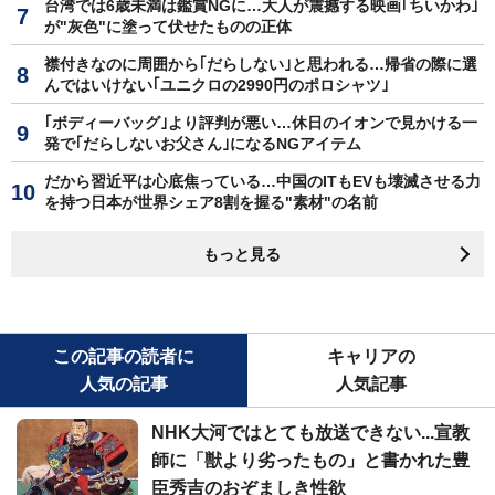
台湾では6歳未満は鑑賞NGに…大人が震撼する映画｢ちいかわ｣
が"灰色"に塗って伏せたものの正体
襟付きなのに周囲から｢だらしない｣と思われる…帰省の際に選
んではいけない｢ユニクロの2990円のポロシャツ｣
｢ボディーバッグ｣より評判が悪い…休日のイオンで見かける一
発で｢だらしないお父さん｣になるNGアイテム
だから習近平は心底焦っている…中国のITもEVも壊滅させる力
を持つ日本が世界シェア8割を握る"素材"の名前
もっと見る
この記事の読者に
キャリアの
人気の記事
人気記事
NHK大河ではとても放送できない...宣教
師に「獣より劣ったもの」と書かれた豊
臣秀吉のおぞましき性欲