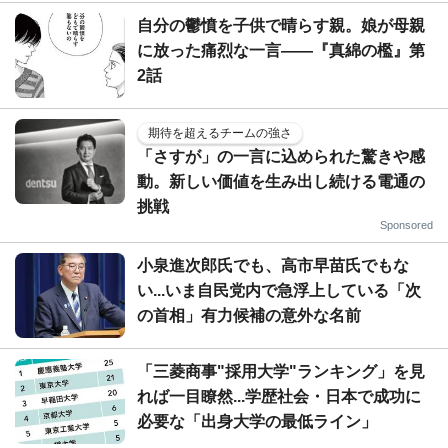
自分の鬱憤を子供で晴らす親。娘が母親
に放った痛烈な一言――『真綿の檻』第
2話
期待を超えるチームの強さ
「さすが」の一言に込められた驚きや感
動。新しい価値を生み出し続ける電通の
挑戦
Sponsored
小泉進次郎氏でも、高市早苗氏でもな
い...いま自民党内で急浮上している「次
の首相」有力候補の意外な名前
「三菱商事"採用大学"ランキング」を見
れば一目瞭然...学歴社会・日本で成功に
必要な「出身大学の最低ライン」