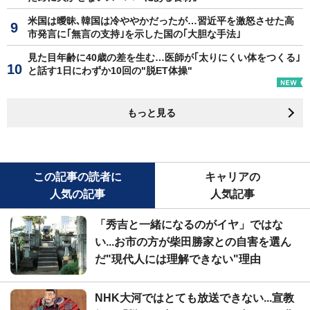
米国は曖昧､韓国は冷ややかだったが…習近平を激怒させた高
市発言に｢無言の支持｣を示した国の｢大胆な手法｣
見た目年齢に40歳の差を生む…医師が｢太りにくい体をつくる｣
と話す1日にわずか10回の"脱ET体操"
もっと見る
この記事の読者に
キャリアの
人気の記事
人気記事
「秀吉と一緒になるのがイヤ」ではな
い...お市の方が柴田勝家との自害を選ん
だ"現代人には理解できない"理由
NHK大河ではとても放送できない...宣教