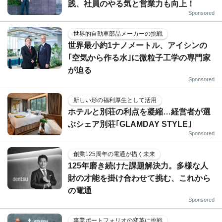
践、社員のやる気と営業力も向上！
Sponsored
世界的自動車部品メーカーの挑戦
世界最小約1ナノメートル、アイシンの
｢空気から作る水｣に微粒子工学の専門家
が迫る
Sponsored
新しい形の福利厚生として活用
ホテルと別荘の利点を凝縮…経営者が選
ぶシェア別荘｢GLAMDAY STYLE｣
Sponsored
創業125周年の電通が描く未来
125年磨き続けた課題解決力。多様な人
財の才能を掛け合わせて挑む、これから
の電通
Sponsored
事業ポートフォリオの変革に挑戦