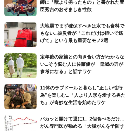
師に「獣より劣ったもの」と書かれた豊
臣秀吉のおぞましき性欲
大地震でまず確保すべきは水でも食料で
もない...被災者が「これだけは担いで逃
げて」という最も重要なモノ2選
定年後の家族との向き合い方がわからな
い...そう悩む人に佐藤優が「鬼滅の刃が
参考になる」と話すワケ
11体のラブドールと暮らし"正しい性行
為"を楽しむ...「人より人形を愛する男た
ち」が奇妙な生活を始めたワケ
パカッと開けて週に1、2個食べるだけ...
がん専門医が勧める「大腸がんを予防す