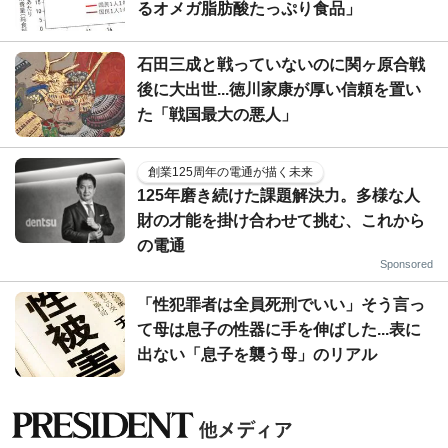
るオメガ脂肪酸たっぷり食品」
石田三成と戦っていないのに関ヶ原合戦
後に大出世...徳川家康が厚い信頼を置い
た「戦国最大の悪人」
創業125周年の電通が描く未来
125年磨き続けた課題解決力。多様な人
財の才能を掛け合わせて挑む、これから
の電通
Sponsored
「性犯罪者は全員死刑でいい」そう言っ
て母は息子の性器に手を伸ばした...表に
出ない「息子を襲う母」のリアル