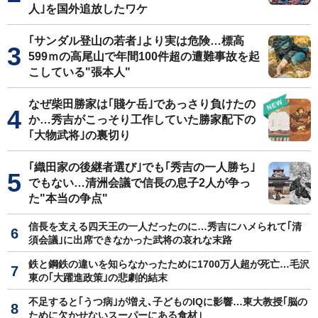
人｣を国外追放したワケ
｢サンダル登山の若者｣より実は危険…標高
599ｍの高尾山で年間100件超の遭難事故を起
こしている"張本人"
なぜ柴田勝家は｢賤ケ岳｣であっさり負けたの
か…秀吉がこっそり工作していた勝家配下の
｢大物武将｣の裏切り
｢織田家の後継者選び｣でも｢秀吉の一人勝ち｣
でもない…清洲会議で信長の息子2人が争っ
た"本当の争点"
信長を支える四天王の一人だったのに…秀吉にハメられて｢清
須会議｣に出席できなかった武将の哀れな末路
鉄と鋼鉄の違いを知らなかったために1700万人超が死亡…毛沢
東の｢大躍進政策｣の悲劇的結末
不足すると｢うつ病｣が増え､子どものIQに影響…東大教授｢脳の
ために欠かせないスーパーにある食材｣