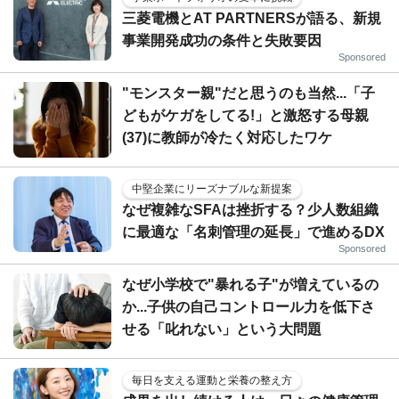
三菱電機とAT PARTNERSが語る、新規
事業開発成功の条件と失敗要因
Sponsored
"モンスター親"だと思うのも当然...「子
どもがケガをしてる!」と激怒する母親
(37)に教師が冷たく対応したワケ
中堅企業にリーズナブルな新提案
なぜ複雑なSFAは挫折する？少人数組織
に最適な「名刺管理の延長」で進めるDX
Sponsored
なぜ小学校で"暴れる子"が増えているの
か...子供の自己コントロール力を低下さ
せる「叱れない」という大問題
毎日を支える運動と栄養の整え方