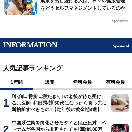
成果を出し続ける人は、日々の健康管理
をどうセルフマネジメントしているのか
——
Sponsored
INFORMATION
Sponsored
人気記事ランキング
1時間
週間
無料会員
有料会員
｢転倒→骨折→寝たきり｣の老後が待ち受け
る…医師･和田秀樹｢60代になったら真っ先に
断捨離すべきもの｣【定年後の黄金期3選】
中国系住民を同化させたタイとは正反対…ベ
トナムが各国から非難されても｢華僑100万