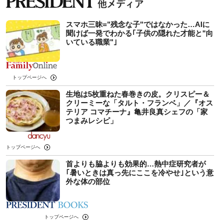
スマホ三昧="残念な子"ではなかった…AIに
聞けば一発でわかる｢子供の隠れた才能と"向
いている職業"｣
トップページへ
生地は5枚重ねた春巻きの皮。クリスピー＆
クリーミーな「タルト・フランベ」／『オス
テリア コマチーナ』亀井良真シェフの「家
つまみレシピ」
トップページへ
首よりも脇よりも効果的…熱中症研究者が
｢暑いときは真っ先にここを冷やせ｣という意
外な体の部位
トップページへ