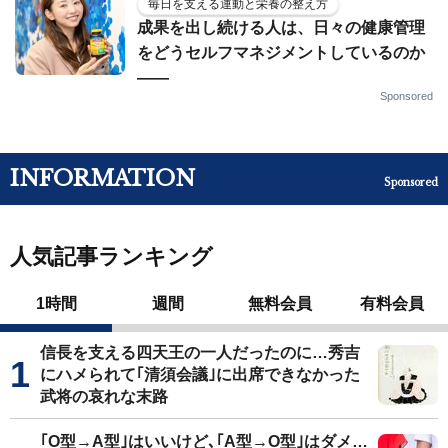
毎日を支える運動と栄養の整え方
成果を出し続ける人は、日々の健康管理
をどうセルフマネジメントしているのか
——
Sponsored
INFORMATION
Sponsored
人気記事ランキング
1時間
週間
無料会員
有料会員
信長を支える四天王の一人だったのに…秀吉
にハメられて｢清須会議｣に出席できなかった
武将の哀れな末路
｢O型→A型｣はいいけど､｢A型→O型｣はダメ…