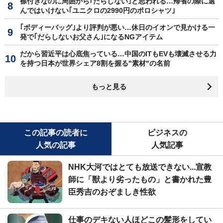
襟付きなのに周囲から｢だらしない｣と思われる…帰省の際に選
んではいけない｢ユニクロの2990円のポロシャツ｣
｢ボディーバッグ｣より評判が悪い…休日のイオンで見かける一
発で｢だらしないお父さん｣になるNGアイテム
だから習近平は心底焦っている…中国のITもEVも壊滅させる力
を持つ日本が世界シェア8割を握る"素材"の名前
もっと見る
この記事の読者に
ビジネスの
人気の記事
人気記事
NHK大河ではとても放送できない...宣教
師に「獣より劣ったもの」と書かれた豊
臣秀吉のおぞましき性欲
仕事のデキない人ほどこの髪形をしてい