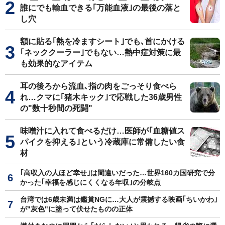
誰にでも輸血できる｢万能血液｣の最後の落と
し穴
額に貼る｢熱を冷ますシート｣でも､首にかける
｢ネッククーラー｣でもない…熱中症対策に最
も効果的なアイテム
耳の後ろから流血､指の肉をごっそり食べら
れ…クマに｢猪木キック｣で応戦した36歳男性
の"数十秒間の死闘"
味噌汁に入れて食べるだけ…医師が｢血糖値ス
パイクを抑える｣という冷蔵庫に常備したい食
材
｢高収入の人ほど幸せ｣は間違いだった…世界160カ国研究で分
かった｢幸福を感じにくくなる年収｣の分岐点
台湾では6歳未満は鑑賞NGに…大人が震撼する映画｢ちいかわ｣
が"灰色"に塗って伏せたものの正体