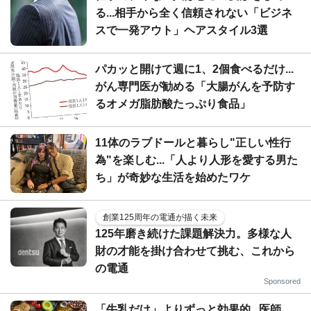
る...相手から全く信頼されない「ビジネ
スで一発アウト」ヘアスタイル3選
パカッと開けて週に1、2個食べるだけ...
がん専門医が勧める「大腸がんを予防す
るオメガ脂肪酸たっぷり食品」
11体のラブドールと暮らし"正しい性行
為"を楽しむ...「人より人形を愛する男た
ち」が奇妙な生活を始めたワケ
創業125周年の電通が描く未来
125年磨き続けた課題解決力。多様な人
財の才能を掛け合わせて挑む、これから
の電通
Sponsored
「牛乳だけ」よりずっと効果的...医師