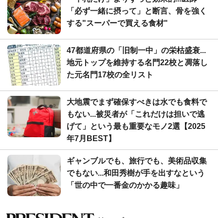
「必ず一緒に摂って」と断言、骨を強く
する"スーパーで買える食材"
47都道府県の「旧制一中」の栄枯盛衰...
地元トップを維持する名門22校と凋落し
た元名門17校の全リスト
大地震でまず確保すべきは水でも食料で
もない...被災者が「これだけは担いで逃
げて」という最も重要なモノ2選【2025
年7月BEST】
ギャンブルでも、旅行でも、美術品収集
でもない...和田秀樹が手を出すなという
「世の中で一番金のかかる趣味」