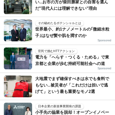
い...お市の方が柴田勝家との自害を選ん
だ"現代人には理解できない"理由
その秘めたるポテンシャルとは
世界最小、約1ナノメートルの｢微細水粒
子｣はなぜ髪や肌を潤すのか
Sponsored
官民で挑むHTTアクション
電力を「へらす・つくる・ためる」で東
京都と企業が歩む持続可能社会への道
Sponsored
大地震でまず確保すべきは水でも食料で
もない...被災者が「これだけは担いで逃
げて」という最も重要なモノ2選
日本企業の新規事業開発の課題
小手先の協業を脱却！オープンイノベー