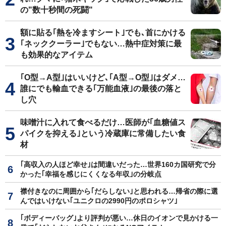
の"数十秒間の死闘"
額に貼る｢熱を冷ますシート｣でも､首にかける
｢ネッククーラー｣でもない…熱中症対策に最
も効果的なアイテム
｢O型→A型｣はいいけど､｢A型→O型｣はダメ…
誰にでも輸血できる｢万能血液｣の最後の落と
し穴
味噌汁に入れて食べるだけ…医師が｢血糖値ス
パイクを抑える｣という冷蔵庫に常備したい食
材
｢高収入の人ほど幸せ｣は間違いだった…世界160カ国研究で分
かった｢幸福を感じにくくなる年収｣の分岐点
襟付きなのに周囲から｢だらしない｣と思われる…帰省の際に選
んではいけない｢ユニクロの2990円のポロシャツ｣
｢ボディーバッグ｣より評判が悪い…休日のイオンで見かける一