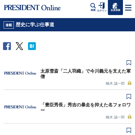
会員登録
検索
ログイン
歴史に学ぶ仕事道
連載
太原雪斎「二人羽織」で今川義元を支えた軍
僧
楠木 誠一郎
「豊臣秀長」秀吉の暴走を抑えた名フォロワ
ー
楠木 誠一郎