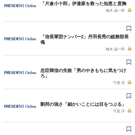
「片倉小十郎」伊達家を救った知恵と度胸
楠木 誠一郎
「信長軍団ナンバー2」丹羽長秀の総務部長
魂
楠木 誠一郎
忠臣韓信の失敗「男のやきもちに気をつけ
ろ」
守屋 淳
劉邦の強さ「細かいことには目をつぶる」
守屋 淳