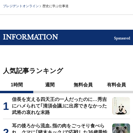
プレジデントオンライン
歴史に学ぶ仕事道
INFORMATION
Sponsored
人気記事ランキング
1時間
週間
無料会員
有料会員
信長を支える四天王の一人だったのに…秀吉
にハメられて｢清須会議｣に出席できなかった
武将の哀れな末路
耳の後ろから流血､指の肉をごっそり食べら
れ…クマに｢猪木キック｣で応戦した36歳男性