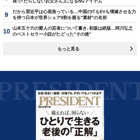
発で｢だらしないお父さん｣になるNGアイテム
だから習近平は心底焦っている…中国のITもEVも壊滅させる力
を持つ日本が世界シェア8割を握る"素材"の名前
山本五十六の愛人の芸者について書き､初版は絶版…阿川弘之
のベストセラー小説がたどった"その後"
もっと見る