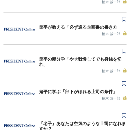
楠木 誠一郎
鬼平が教える「必ず通る企画書の書き方」
楠木 誠一郎
鬼平の親分学「やせ我慢してでも身銭を切
れ」
楠木 誠一郎
鬼平に学ぶ「部下がほれる上司の条件」
楠木 誠一郎
『老子』あなたは空気のような上司になれま
すか？