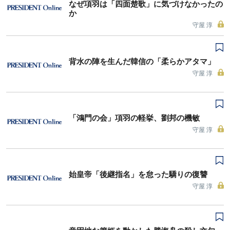
なぜ項羽は「四面楚歌」に気づけなかったの
か
守屋 淳
背水の陣を生んだ韓信の「柔らかアタマ」
守屋 淳
「鴻門の会」項羽の軽挙、劉邦の機敏
守屋 淳
始皇帝「後継指名」を怠った驕りの復讐
守屋 淳