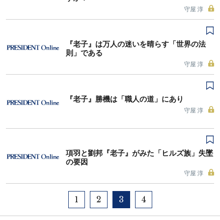
守屋 淳
『老子』は万人の迷いを晴らす「世界の法
則」である
守屋 淳
『老子』勝機は「職人の道」にあり
守屋 淳
項羽と劉邦『老子』がみた「ヒルズ族」失墜
の要因
守屋 淳
1
2
3
4