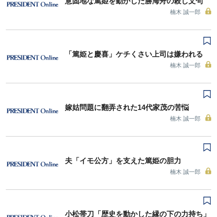
意固地な篤姫を動かした勝海舟の殺し文句
楠木 誠一郎
「篤姫と慶喜」ケチくさい上司は嫌われる
楠木 誠一郎
嫁姑問題に翻弄された14代家茂の苦悩
楠木 誠一郎
夫「イモ公方」を支えた篤姫の胆力
楠木 誠一郎
小松帯刀「歴史を動かした縁の下の力持ち」