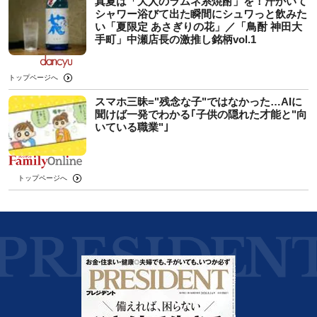
真夏は「大人のラムネ系焼酎」を！汗かいて
シャワー浴びて出た瞬間にシュワっと飲みた
い「夏限定 あさぎりの花」／「鳥酎 神田大
手町」中瀬店長の激推し銘柄vol.1
トップページへ
スマホ三昧="残念な子"ではなかった…AIに
聞けば一発でわかる｢子供の隠れた才能と"向
いている職業"｣
トップページへ