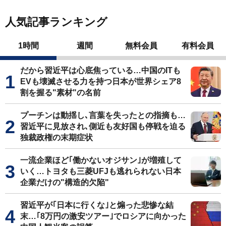
人気記事ランキング
1時間
週間
無料会員
有料会員
だから習近平は心底焦っている…中国のITも
EVも壊滅させる力を持つ日本が世界シェア8
割を握る"素材"の名前
プーチンは動揺し､言葉を失ったとの指摘も…
習近平に見放され､側近も友好国も停戦を迫る
独裁政権の末期症状
一流企業ほど｢働かないオジサン｣が増殖して
いく…トヨタも三菱UFJも逃れられない日本
企業だけの"構造的欠陥"
習近平が｢日本に行くな｣と煽った悲惨な結
末…｢8万円の激安ツアー｣でロシアに向かった