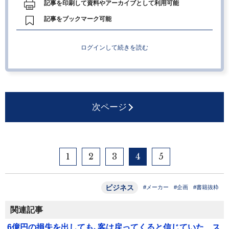
記事を印刷して資料やアーカイブとして利用可能
記事をブックマーク可能
ログインして続きを読む
次ページ
1
2
3
4
5
ビジネス
#メーカー
#企画
#書籍抜粋
関連記事
6億円の損失を出しても､客は戻ってくると信じていた…ス