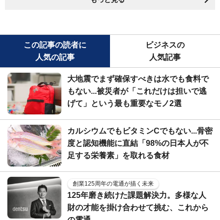
この記事の読者に
ビジネスの
人気の記事
人気記事
大地震でまず確保すべきは水でも食料で
もない...被災者が「これだけは担いで逃
げて」という最も重要なモノ2選
カルシウムでもビタミンCでもない...骨密
度と認知機能に直結「98%の日本人が不
足する栄養素」を取れる食材
創業125周年の電通が描く未来
125年磨き続けた課題解決力。多様な人
財の才能を掛け合わせて挑む、これから
の電通