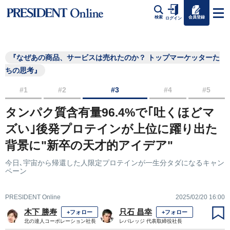
会員登録
検索
ログイン
『なぜあの商品、サービスは売れたのか？ トップマーケッターた
ちの思考』
#1
#2
#3
#4
#5
タンパク質含有量96.4%で｢吐くほどマ
ズい｣後発プロテインが上位に躍り出た
背景に"新卒の天才的アイデア"
今日､宇宙から帰還した人限定プロテインが一生分タダになるキャン
ペーン
PRESIDENT Online
2025/02/20 16:00
木下 勝寿
只石 昌幸
+フォロー
+フォロー
北の達人コーポレーション社長
レバレッジ 代表取締役社長