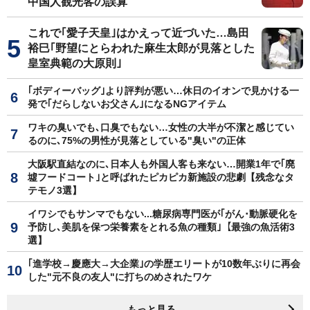
中国人観光客の誤算
これで｢愛子天皇｣はかえって近づいた…島田
裕巳｢野望にとらわれた麻生太郎が見落とした
皇室典範の大原則｣
｢ボディーバッグ｣より評判が悪い…休日のイオンで見かける一
発で｢だらしないお父さん｣になるNGアイテム
ワキの臭いでも､口臭でもない…女性の大半が不潔と感じてい
るのに､75%の男性が見落としている"臭い"の正体
大阪駅直結なのに､日本人も外国人客も来ない…開業1年で｢廃
墟フードコート｣と呼ばれたピカピカ新施設の悲劇【残念なタ
テモノ3選】
イワシでもサンマでもない...糖尿病専門医が｢がん･動脈硬化を
予防し､美肌を保つ栄養素をとれる魚の種類｣【最強の魚活術3
選】
｢進学校→慶應大→大企業｣の学歴エリートが10数年ぶりに再会
した"元不良の友人"に打ちのめされたワケ
もっと見る