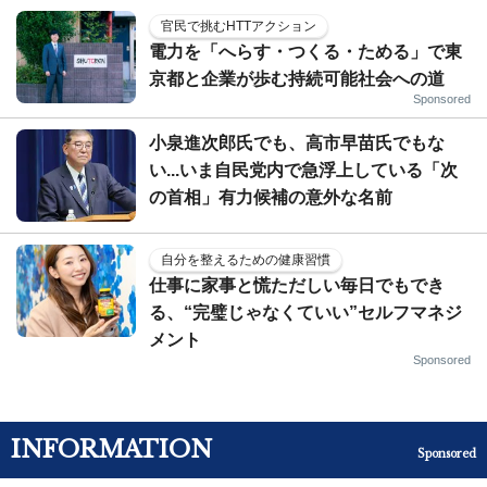
官民で挑むHTTアクション
電力を「へらす・つくる・ためる」で東
京都と企業が歩む持続可能社会への道
Sponsored
小泉進次郎氏でも、高市早苗氏でもな
い...いま自民党内で急浮上している「次
の首相」有力候補の意外な名前
自分を整えるための健康習慣
仕事に家事と慌ただしい毎日でもでき
る、“完璧じゃなくていい”セルフマネジ
メント
Sponsored
INFORMATION
Sponsored