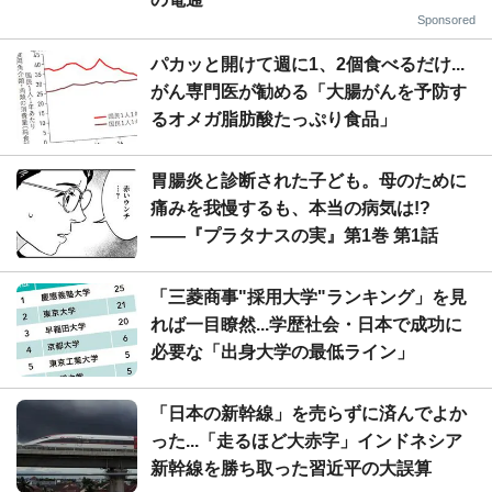
Sponsored
パカッと開けて週に1、2個食べるだけ...
がん専門医が勧める「大腸がんを予防す
るオメガ脂肪酸たっぷり食品」
胃腸炎と診断された子ども。母のために
痛みを我慢するも、本当の病気は!?
――『プラタナスの実』第1巻 第1話
「三菱商事"採用大学"ランキング」を見
れば一目瞭然...学歴社会・日本で成功に
必要な「出身大学の最低ライン」
「日本の新幹線」を売らずに済んでよか
った...「走るほど大赤字」インドネシア
新幹線を勝ち取った習近平の大誤算