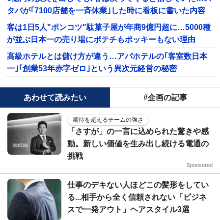
タバが｢7100店舗を一斉休業｣した時に看板に書いた内容
客は1日5人"ポンコツ"駄菓子屋が年商9億円超に…5000種
が並ぶ日本一の売り場にポテチもポッキーもない理由
高級ホテルとは儲け方が違う…アパホテルの｢客室数日本
一｣｢創業53年赤字ゼロ｣という異次元経営の秘密
あわせて読みたい
#企画の記事
期待を超えるチームの強さ
「さすが」の一言に込められた驚きや感
動。新しい価値を生み出し続ける電通の
挑戦
Sponsored
仕事のデキない人ほどこの髪形をしてい
る...相手から全く信頼されない「ビジネ
スで一発アウト」ヘアスタイル3選