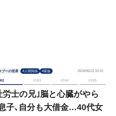
2024/06/22 10:01
タブーの世界
#人間関係
#家族
162
#163
#164
#165
社労士の兄｣脳と心臓がやら
息子､自分も大借金…40代女