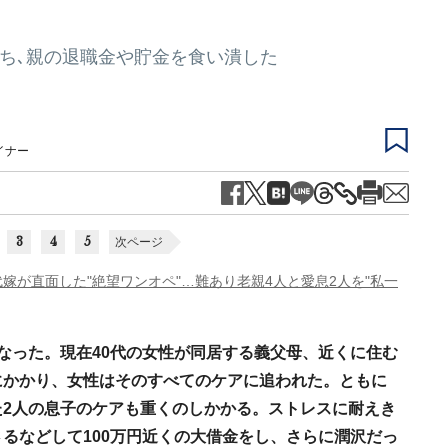
育ち､親の退職金や貯金を食い潰した
イナー
3
4
5
次ページ
代嫁が直面した"絶望ワンオペ"…難あり老親4人と愛息2人を"私一
なった。現在40代の女性が同居する義父母、近くに住む
にかかり、女性はそのすべてのケアに追われた。ともに
た2人の息子のケアも重くのしかかる。ストレスに耐えき
るなどして100万円近くの大借金をし、さらに潤沢だっ