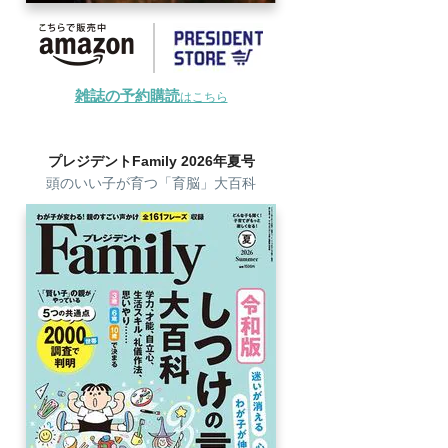
雑誌の予約購読
はこちら
プレジデントFamily 2026年夏号
頭のいい子が育つ「育脳」大百科