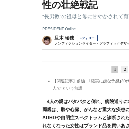
性の壮絶戦記
“長男教”の祖母と母に甘やかされて
PRESIDENT Online
旦木 瑞穂
+フォロー
ノンフィクションライター・グラフィックデザ
1
2
【関連記事】前編 ｢確実に嫌な予感｣30
人で"という無謀
4人の親はバタバタと倒れ、病院送りに
両親は、脳や心臓、がんなど重大な疾患
ADHDや自閉症スペクトラムと診断され
れなくなった女性はブランド品を買いあさ