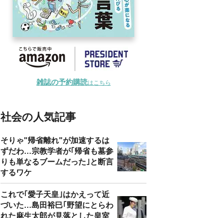
雑誌の予約購読
はこちら
社会の人気記事
そりゃ"帰省離れ"が加速するは
ずだわ…宗教学者が｢帰省も墓参
りも単なるブームだった｣と断言
するワケ
これで｢愛子天皇｣はかえって近
づいた…島田裕巳｢野望にとらわ
れた麻生太郎が見落とした皇室