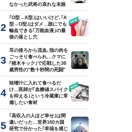
なかった武将の哀れな末路
｢O型→A型｣はいいけど､｢A
型→O型｣はダメ…誰にでも
輸血できる｢万能血液｣の最
後の落とし穴
耳の後ろから流血､指の肉を
ごっそり食べられ…クマに
｢猪木キック｣で応戦した36
歳男性の"数十秒間の死闘"
味噌汁に入れて食べるだ
け…医師が｢血糖値スパイク
を抑える｣という冷蔵庫に常
備したい食材
｢高収入の人ほど幸せ｣は間
違いだった…世界160カ国
研究で分かった｢幸福を感じ