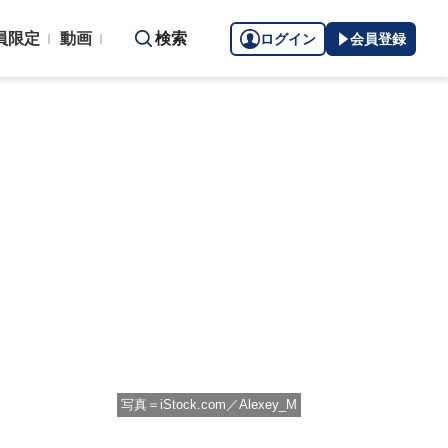
員限定
動画
検索
ログイン
会員登録
写真＝iStock.com／Alexey_M