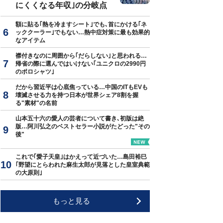
にくくなる年収｣の分岐点
額に貼る｢熱を冷ますシート｣でも､首にかける｢ネ
ッククーラー｣でもない…熱中症対策に最も効果的
なアイテム
襟付きなのに周囲から｢だらしない｣と思われる…
帰省の際に選んではいけない｢ユニクロの2990円
のポロシャツ｣
だから習近平は心底焦っている…中国のITもEVも
壊滅させる力を持つ日本が世界シェア8割を握
る"素材"の名前
山本五十六の愛人の芸者について書き､初版は絶
版…阿川弘之のベストセラー小説がたどった"その
後"
これで｢愛子天皇｣はかえって近づいた…島田裕巳
｢野望にとらわれた麻生太郎が見落とした皇室典範
の大原則｣
もっと見る