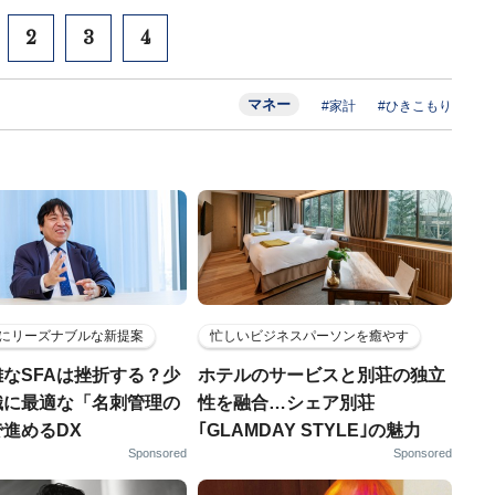
2
3
4
マネー
#家計
#ひきこもり
にリーズナブルな新提案
忙しいビジネスパーソンを癒やす
なSFAは挫折する？少
ホテルのサービスと別荘の独立
織に最適な「名刺管理の
性を融合…シェア別荘
進めるDX
｢GLAMDAY STYLE｣の魅力
Sponsored
Sponsored