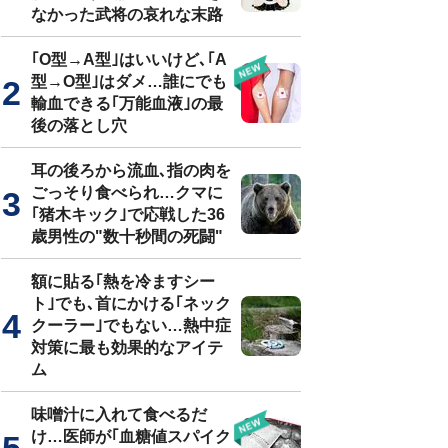
なかった武将の哀れな末路
｢O型→A型｣はいいけど､｢A
型→O型｣はダメ…誰にでも
輸血できる｢万能血液｣の最
後の落とし穴
耳の後ろから流血､指の肉を
ごっそり食べられ…クマに
｢猪木キック｣で応戦した36
歳男性の"数十秒間の死闘"
額に貼る｢熱を冷ますシー
ト｣でも､首にかける｢ネック
クーラー｣でもない…熱中症
対策に最も効果的なアイテ
ム
味噌汁に入れて食べるだ
け…医師が｢血糖値スパイク