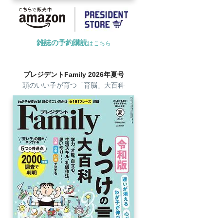
雑誌の予約購読
はこちら
プレジデントFamily 2026年夏号
頭のいい子が育つ「育脳」大百科