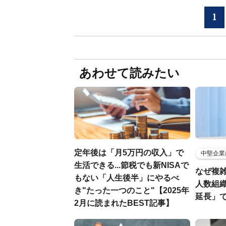
1
あわせて読みたい
定年後は「月5万円の収入」で
中堅企業
生活できる...節税でも新NISAで
なぜ複雑
もない「人生後半」にやるべ
人数組
き"たった一つのこと"【2025年
延長」で
2月に読まれたBEST記事】