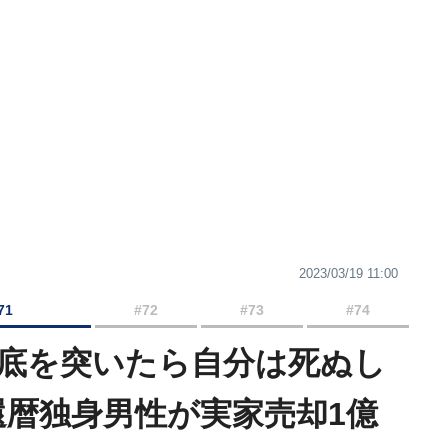
2023/03/19 11:00
71
#72
#73
#74
が底を突いたら自分は死ぬし
還暦独身男性が実家売却1億