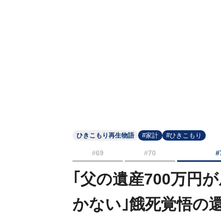
ひきこもり再生物語
#家計
#ひきこもり
#69
#70
#
｢父の遺産700万円
かない｣餓死覚悟の