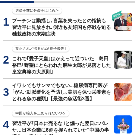
選挙を前に分裂をはじめた
プーチンは動揺し､言葉を失ったとの指摘も…
習近平に見放され､側近も友好国も停戦を迫る
独裁政権の末期症状
改正されど揺るがぬ｢長子優先｣
これで｢愛子天皇｣はかえって近づいた…島田
裕巳｢野望にとらわれた麻生太郎が見落とした
皇室典範の大原則｣
イワシでもサンマでもない...糖尿病専門医が
｢がん･動脈硬化を予防し､美肌を保つ栄養素を
とれる魚の種類｣【最強の魚活術3選】
中国が輸入を止められないワケ
習近平が｢日本に売るな｣と煽った翌日にバレ
た…日本企業に6割を握られていた"中国の半