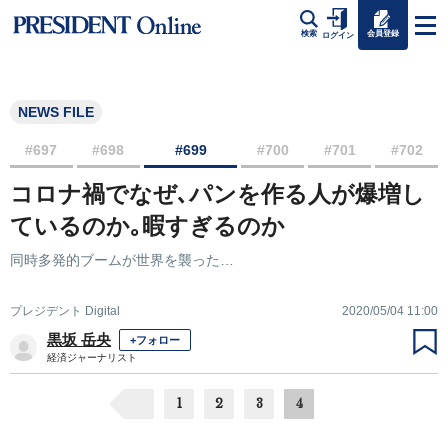
会員登録
検索
ログイン
NEWS FILE
#697
#698
#699
#700
#701
#702
コロナ禍でなぜ､パンを作る人が爆増し
ているのか｡暇すぎるのか
同時多発的ブームが世界を襲った…
プレジデント Digital
2020/05/04 11:00
黒坂 岳央
+フォロー
経済ジャーナリスト
1
2
3
4