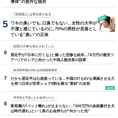
導体"の意外な急所
｢清潔感｣には男女差がある
ワキの臭いでも､口臭でもない…女性の大半が
不潔と感じているのに､75%の男性が見落とし
ている"臭い"の正体
犯罪の片棒を担がされていた
習近平が｢日本に行くな｣と煽った悲惨な結末…｢8万円の激安ツ
アー｣でロシアに向かった中国人観光客の誤算
経済戦争踏み切れば自国産業崩壊
だから習近平は心底焦っている…中国のITもEVも壊滅させる力
を持つ日本が世界シェア8割を握る"素材"の名前
所有欲を手放したお金持ちたち
富裕層の｢ペット離れ｣が止まらない…｢300万円の血統書付き犬
は時代遅れ｣という真のお金持ちが"向かった先"