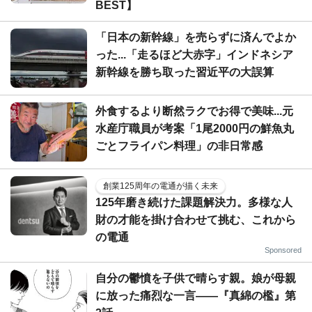
BEST】
「日本の新幹線」を売らずに済んでよか
った...「走るほど大赤字」インドネシア
新幹線を勝ち取った習近平の大誤算
外食するより断然ラクでお得で美味...元
水産庁職員が考案「1尾2000円の鮮魚丸
ごとフライパン料理」の非日常感
創業125周年の電通が描く未来
125年磨き続けた課題解決力。多様な人
財の才能を掛け合わせて挑む、これから
の電通
Sponsored
自分の鬱憤を子供で晴らす親。娘が母親
に放った痛烈な一言――『真綿の檻』第