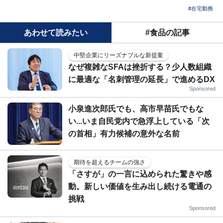
#在宅勤務
あわせて読みたい
#食品の記事
中堅企業にリーズナブルな新提案
なぜ複雑なSFAは挫折する？少人数組織
に最適な「名刺管理の延長」で進めるDX
Sponsored
小泉進次郎氏でも、高市早苗氏でもな
い...いま自民党内で急浮上している「次
の首相」有力候補の意外な名前
期待を超えるチームの強さ
「さすが」の一言に込められた驚きや感
動。新しい価値を生み出し続ける電通の
挑戦
Sponsored