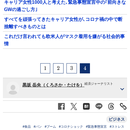
キャリア女性1000人と考えた､緊急事態宣言中の｢前向きな
GWの過ごし方｣
すべてを頑張ってきたキャリア女性が､コロナ禍の中で断
捨離すべきものとは
これだけ言われても欧米人がマスク着用を嫌がる社会的事
情
1
2
3
4
経済ジャーナリスト
黒坂 岳央（くろさか・たけを）
ビジネス
#食品
#パン
#ブーム
#コロナショック
#緊急事態宣言
#ストレス