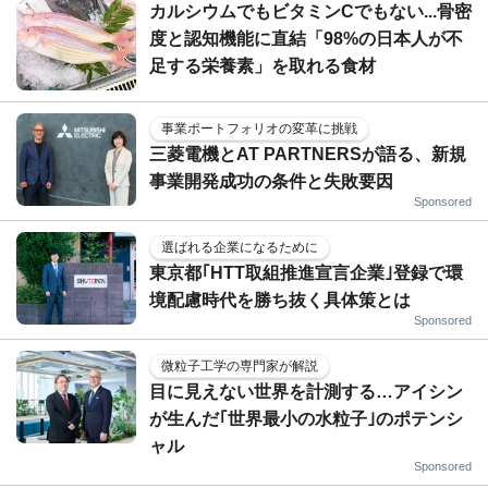
カルシウムでもビタミンCでもない...骨密
度と認知機能に直結「98%の日本人が不
足する栄養素」を取れる食材
事業ポートフォリオの変革に挑戦
三菱電機とAT PARTNERSが語る、新規
事業開発成功の条件と失敗要因
Sponsored
選ばれる企業になるために
東京都｢HTT取組推進宣言企業｣登録で環
境配慮時代を勝ち抜く具体策とは
Sponsored
微粒子工学の専門家が解説
目に見えない世界を計測する…アイシン
が生んだ｢世界最小の水粒子｣のポテンシ
ャル
Sponsored