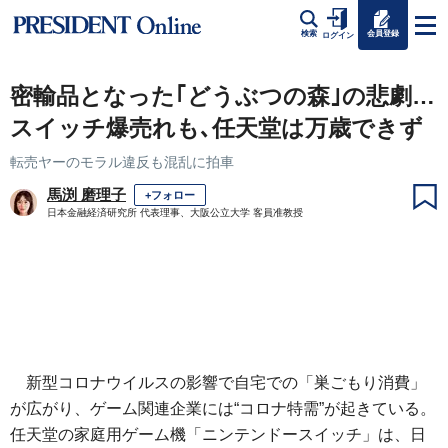
会員登録
検索
ログイン
密輸品となった｢どうぶつの森｣の悲劇…
スイッチ爆売れも､任天堂は万歳できず
転売ヤーのモラル違反も混乱に拍車
馬渕 磨理子
+フォロー
日本金融経済研究所 代表理事、大阪公立大学 客員准教授
新型コロナウイルスの影響で自宅での「巣ごもり消費」
が広がり、ゲーム関連企業には“コロナ特需”が起きている。
任天堂の家庭用ゲーム機「ニンテンドースイッチ」は、日