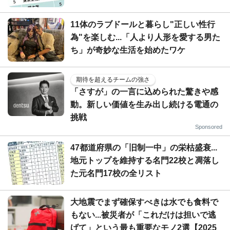
11体のラブドールと暮らし"正しい性行
為"を楽しむ...「人より人形を愛する男た
ち」が奇妙な生活を始めたワケ
期待を超えるチームの強さ
「さすが」の一言に込められた驚きや感
動。新しい価値を生み出し続ける電通の
挑戦
Sponsored
47都道府県の「旧制一中」の栄枯盛衰...
地元トップを維持する名門22校と凋落し
た元名門17校の全リスト
大地震でまず確保すべきは水でも食料で
もない...被災者が「これだけは担いで逃
げて」という最も重要なモノ2選【2025