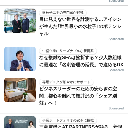
Sponsored
微粒子工学の専門家が解説
目に見えない世界を計測する…アイシン
が生んだ｢世界最小の水粒子｣のポテンシ
ャル
Sponsored
中堅企業にリーズナブルな新提案
なぜ複雑なSFAは挫折する？少人数組織
に最適な「名刺管理の延長」で進めるDX
Sponsored
専用デスクが細やかにサポート
ビジネスリーダーのための安らぎの空
間…都心を離れて軽井沢の「シェア別
荘」へ！
Sponsored
事業ポートフォリオの変革に挑戦
三菱電機とAT PARTNERSが語る、新規