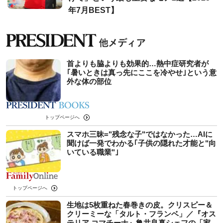
年7月BEST】
首よりも脇よりも効果的…熱中症研究者が
｢暑いときは真っ先にここを冷やせ｣という意
外な体の部位
トップページへ
スマホ三昧="残念な子"ではなかった…AIに
聞けば一発でわかる｢子供の隠れた才能と"向
いている職業"｣
トップページへ
生地は5枚重ねた春巻きの皮。クリスピー＆
クリーミーな「タルト・フランベ」／『オス
テリア コマチーナ』亀井良真シェフの「家