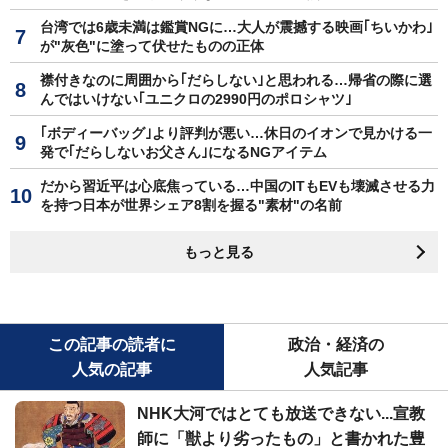
台湾では6歳未満は鑑賞NGに…大人が震撼する映画｢ちいかわ｣
が"灰色"に塗って伏せたものの正体
襟付きなのに周囲から｢だらしない｣と思われる…帰省の際に選
んではいけない｢ユニクロの2990円のポロシャツ｣
｢ボディーバッグ｣より評判が悪い…休日のイオンで見かける一
発で｢だらしないお父さん｣になるNGアイテム
だから習近平は心底焦っている…中国のITもEVも壊滅させる力
を持つ日本が世界シェア8割を握る"素材"の名前
もっと見る
この記事の読者に
政治・経済の
人気の記事
人気記事
NHK大河ではとても放送できない...宣教
師に「獣より劣ったもの」と書かれた豊