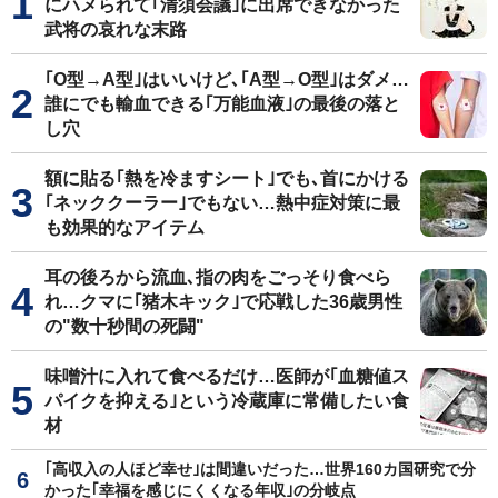
にハメられて｢清須会議｣に出席できなかった
武将の哀れな末路
｢O型→A型｣はいいけど､｢A型→O型｣はダメ…
誰にでも輸血できる｢万能血液｣の最後の落と
し穴
額に貼る｢熱を冷ますシート｣でも､首にかける
｢ネッククーラー｣でもない…熱中症対策に最
も効果的なアイテム
耳の後ろから流血､指の肉をごっそり食べら
れ…クマに｢猪木キック｣で応戦した36歳男性
の"数十秒間の死闘"
味噌汁に入れて食べるだけ…医師が｢血糖値ス
パイクを抑える｣という冷蔵庫に常備したい食
材
｢高収入の人ほど幸せ｣は間違いだった…世界160カ国研究で分
かった｢幸福を感じにくくなる年収｣の分岐点