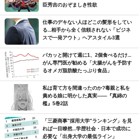
臣秀吉のおぞましき性欲
仕事のデキない人ほどこの髪形をしてい
る...相手から全く信頼されない「ビジネ
スで一発アウト」ヘアスタイル3選
パカッと開けて週に1、2個食べるだけ...
がん専門医が勧める「大腸がんを予防す
るオメガ脂肪酸たっぷり食品」
私は育て方を間違ったのか?毒親と私を
責める娘に明かした真実――『真綿の
檻』5巻2話
「三菱商事"採用大学"ランキング」を見
れば一目瞭然...学歴社会・日本で成功に
必要な「出身大学の最低ライン」