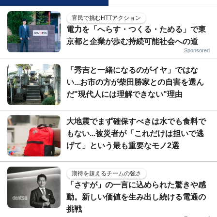
官民で挑むHTTアクション
電力を「へらす・つくる・ためる」で東
京都と企業が歩む持続可能社会への道
Sponsored
「秀吉と一緒になるのがイヤ」ではな
い...お市の方が柴田勝家との自害を選ん
だ"現代人には理解できない"理由
大地震でまず確保すべきは水でも食料で
もない...被災者が「これだけは担いで逃
げて」という最も重要なモノ2選
期待を超えるチームの強さ
「さすが」の一言に込められた驚きや感
動。新しい価値を生み出し続ける電通の
挑戦