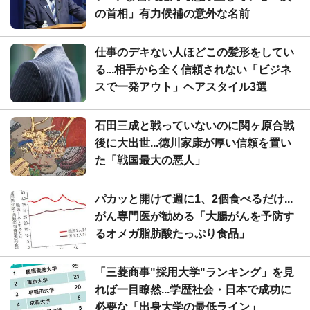
の首相」有力候補の意外な名前
仕事のデキない人ほどこの髪形をしてい
る...相手から全く信頼されない「ビジネ
スで一発アウト」ヘアスタイル3選
石田三成と戦っていないのに関ヶ原合戦
後に大出世...徳川家康が厚い信頼を置い
た「戦国最大の悪人」
パカッと開けて週に1、2個食べるだけ...
がん専門医が勧める「大腸がんを予防す
るオメガ脂肪酸たっぷり食品」
「三菱商事"採用大学"ランキング」を見
れば一目瞭然...学歴社会・日本で成功に
必要な「出身大学の最低ライン」