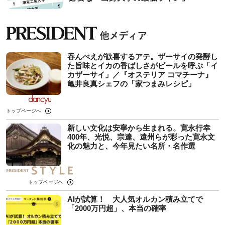
吞んべえが歓喜するアテ。ザーサイの発酵し
た旨味とイカの香ばしさがビールを呼ぶ「イ
カザーサイ」／『オステリア コマチーナ』
⻲井良真シェフの「家つまみレシピ」
トップページへ
新しい文化は安寧から生まれる。寛永行幸
400年、光悦、宗達、遠州らが彩った寛永文
化の魅力と、今年見たい名所・名作選
トップページへ
AIが試算！ 大人気オルカン積み立てで
「2000万円超」、本当の確率