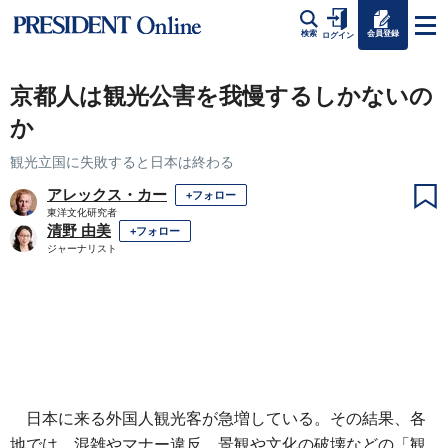
会員登録
検索
ログイン
京都人は観光公害を我慢するしかないの
か
観光立国に失敗すると日本は終わる
アレックス・カー
+フォロー
東洋文化研究者
清野 由美
+フォロー
ジャーナリスト
日本に来る外国人観光客が急増している。その結果、各
地では、混雑やマナー違反、景観や文化の破壊などの「観