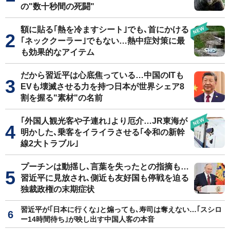
の"数十秒間の死闘"
額に貼る｢熱を冷ますシート｣でも､首にかける
｢ネッククーラー｣でもない…熱中症対策に最
も効果的なアイテム
だから習近平は心底焦っている…中国のITも
EVも壊滅させる力を持つ日本が世界シェア8
割を握る"素材"の名前
｢外国人観光客や子連れ｣より厄介…JR東海が
明かした､乗客をイライラさせる｢令和の新幹
線2大トラブル｣
プーチンは動揺し､言葉を失ったとの指摘も…
習近平に見放され､側近も友好国も停戦を迫る
独裁政権の末期症状
習近平が｢日本に行くな｣と煽っても､寿司は奪えない…｢スシロ
ー14時間待ち｣が映し出す中国人客の本音