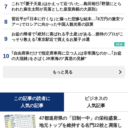
これで｢愛子天皇｣はかえって近づいた…島田裕巳｢野望にとら
われた麻生太郎が見落とした皇室典範の大原則｣
習近平が｢日本に行くな｣と煽った悲惨な結末…｢8万円の激安ツ
アー｣でロシアに向かった中国人観光客の誤算
お盆の帰省で｢絶対に喜ばれる手土産｣がある…接待のプロがこ
っそり教える｢東京駅近で買えるお菓子｣6選
｢自由席券だけで指定席車両に立つ人｣は非常識なのか…｢お盆
の大混雑｣をさばくJR東海の"真逆の見解"
もっと見る
この記事の読者に
ビジネスの
人気の記事
人気記事
47都道府県の「旧制一中」の栄枯盛衰...
地元トップを維持する名門22校と凋落し