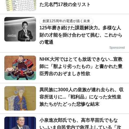
た元名門17校の全リスト
創業125周年の電通が描く未来
125年磨き続けた課題解決力。多様な人
財の才能を掛け合わせて挑む、これから
の電通
Sponsored
NHK大河ではとても放送できない...宣教
師に「獣より劣ったもの」と書かれた豊
臣秀吉のおぞましき性欲
異民族に3000人の皇族が連れ去られ、収
容所送りに...「戦利品」になった女性皇
族たちがたどった悲惨な結末
小泉進次郎氏でも、高市早苗氏でもな
い...いま自民党内で急浮上している「次