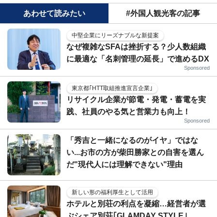
あわせて読みたい
#外国人観光客の記事
中堅企業にリーズナブルな新提案
なぜ複雑なSFAは挫折する？少人数組織
に最適な「名刺管理の延長」で進めるDX
Sponsored
東京都｢HTT取組推進宣言企業｣
リサイクル企業が節電・発電・蓄電を実
践、社員のやる気と営業力も向上！
Sponsored
「秀吉と一緒になるのがイヤ」ではな
い...お市の方が柴田勝家との自害を選ん
だ"現代人には理解できない"理由
新しい形の福利厚生として活用
ホテルと別荘の利点を凝縮…経営者が選
ぶシェア別荘｢GLAMDAY STYLE｣