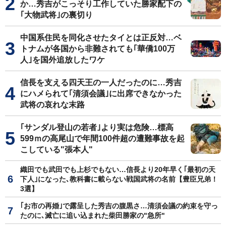
か…秀吉がこっそり工作していた勝家配下の
｢大物武将｣の裏切り
中国系住民を同化させたタイとは正反対…ベ
トナムが各国から非難されても｢華僑100万
人｣を国外追放したワケ
信長を支える四天王の一人だったのに…秀吉
にハメられて｢清須会議｣に出席できなかった
武将の哀れな末路
｢サンダル登山の若者｣より実は危険…標高
599ｍの高尾山で年間100件超の遭難事故を起
こしている"張本人"
織田でも武田でも上杉でもない…信長より20年早く｢最初の天
下人｣になった､教科書に載らない戦国武将の名前【豊臣兄弟！
3選】
｢お市の再婚｣で露呈した秀吉の腹黒さ…清須会議の約束を守っ
たのに､滅亡に追い込まれた柴田勝家の"急所"