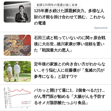
創業125周年の電通が描く未来
125年磨き続けた課題解決力。多様な人
財の才能を掛け合わせて挑む、これから
の電通
Sponsored
石田三成と戦っていないのに関ヶ原合戦
後に大出世...徳川家康が厚い信頼を置い
た「戦国最大の悪人」
定年後の家族との向き合い方がわからな
い...そう悩む人に佐藤優が「鬼滅の刃が
参考になる」と話すワケ
パカッと開けて週に1、2個食べるだけ...
がん専門医が勧める「大腸がんを予防す
るオメガ脂肪酸たっぷり食品」