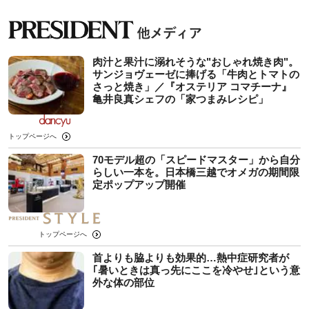
肉汁と果汁に溺れそうな"おしゃれ焼き肉"。
サンジョヴェーゼに捧げる「牛肉とトマトの
さっと焼き」／『オステリア コマチーナ』
亀井良真シェフの「家つまみレシピ」
トップページへ
70モデル超の「スピードマスター」から自分
らしい一本を。日本橋三越でオメガの期間限
定ポップアップ開催
トップページへ
首よりも脇よりも効果的…熱中症研究者が
｢暑いときは真っ先にここを冷やせ｣という意
外な体の部位