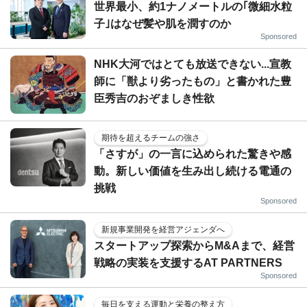
世界最小、約1ナノメートルの｢微細水粒
子｣はなぜ髪や肌を潤すのか
Sponsored
NHK大河ではとても放送できない...宣教
師に「獣より劣ったもの」と書かれた豊
臣秀吉のおぞましき性欲
期待を超えるチームの強さ
「さすが」の一言に込められた驚きや感
動。新しい価値を生み出し続ける電通の
挑戦
Sponsored
新規事業開発を経営アジェンダへ
スタートアップ探索からM&Aまで、経営
戦略の実装を支援するAT PARTNERS
Sponsored
毎日を支える運動と栄養の整え方