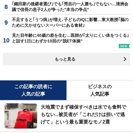
｢織田家の後継者選び｣でも｢秀吉の一人勝ち｣でもない…清洲会
議で信長の息子2人が争った"本当の争点"
不足すると｢うつ病｣が増え､子どものIQに影響…東大教授｢脳の
ために欠かせないスーパーにある食材｣
見た目年齢に40歳の差を生む…医師が｢太りにくい体をつくる｣
と話す1日にわずか10回の"脱ET体操"
もっと見る
この記事の読者に
ビジネスの
人気の記事
人気記事
大地震でまず確保すべきは水でも食料で
もない...被災者が「これだけは担いで逃
げて」という最も重要なモノ2選