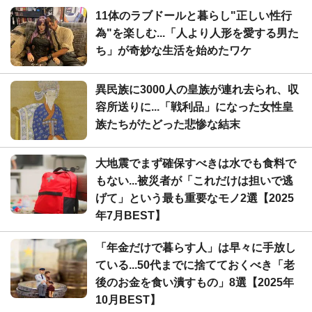
11体のラブドールと暮らし"正しい性行
為"を楽しむ...「人より人形を愛する男た
ち」が奇妙な生活を始めたワケ
異民族に3000人の皇族が連れ去られ、収
容所送りに...「戦利品」になった女性皇
族たちがたどった悲惨な結末
大地震でまず確保すべきは水でも食料で
もない...被災者が「これだけは担いで逃
げて」という最も重要なモノ2選【2025
年7月BEST】
「年金だけで暮らす人」は早々に手放し
ている...50代までに捨てておくべき「老
後のお金を食い潰すもの」8選【2025年
10月BEST】