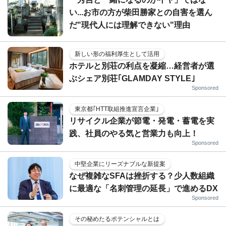
い...お市の方が柴田勝家との自害を選ん
だ"現代人には理解できない"理由
新しい形の福利厚生として活用
ホテルと別荘の利点を凝縮…経営者が選
ぶシェア別荘｢GLAMDAY STYLE｣
Sponsored
東京都｢HTT取組推進宣言企業｣
リサイクル企業が節電・発電・蓄電を実
践、社員のやる気と営業力も向上！
Sponsored
中堅企業にリーズナブルな新提案
なぜ複雑なSFAは挫折する？少人数組織
に最適な「名刺管理の延長」で進めるDX
Sponsored
その秘めたるポテンシャルとは