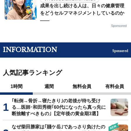
成果を出し続ける人は、日々の健康管理
をどうセルフマネジメントしているのか
——
Sponsored
INFORMATION
Sponsored
人気記事ランキング
1時間
週間
無料会員
有料会員
｢転倒→骨折→寝たきり｣の老後が待ち受け
る…医師･和田秀樹｢60代になったら真っ先に
断捨離すべきもの｣【定年後の黄金期3選】
なぜ柴田勝家は｢賤ケ岳｣であっさり負けたの