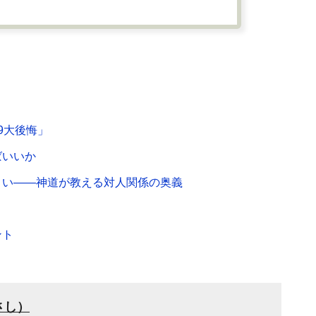
9大後悔」
ばいいか
さい――神道が教える対人関係の奥義
ント
さし）