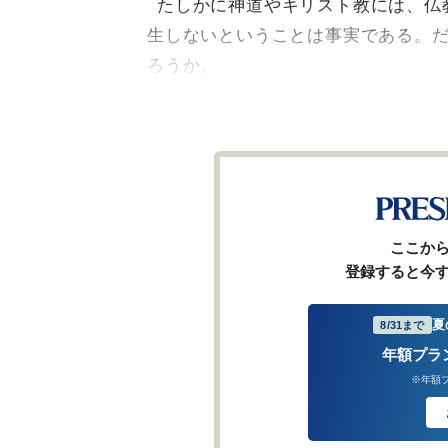
たしかに神道やキリスト教には、仏
生しないということは事実である。
ろうか。
ここか
登録すると今
夏
8/31まで
年額プラ
※年額