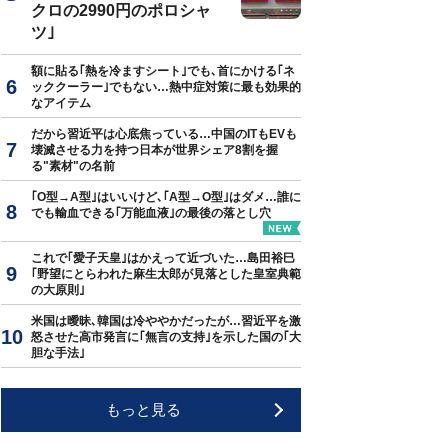
クロの2990円のポロシャ
ツ｣
額に貼る｢熱を冷ますシート｣でも､首にかける｢ネ
ッククーラー｣でもない…熱中症対策に最も効果的
なアイテム
だから習近平は心底焦っている…中国のITもEVも
壊滅させる力を持つ日本が世界シェア8割を握
る"素材"の名前
｢O型→A型｣はいいけど､｢A型→O型｣はダメ…誰に
でも輸血できる｢万能血液｣の最後の落とし穴
これで｢愛子天皇｣はかえって近づいた…島田裕巳
｢野望にとらわれた麻生太郎が見落とした皇室典範
の大原則｣
米国は曖昧､韓国は冷ややかだったが…習近平を激
怒させた高市発言に｢無言の支持｣を示した国の｢大
胆な手法｣
もっと見る