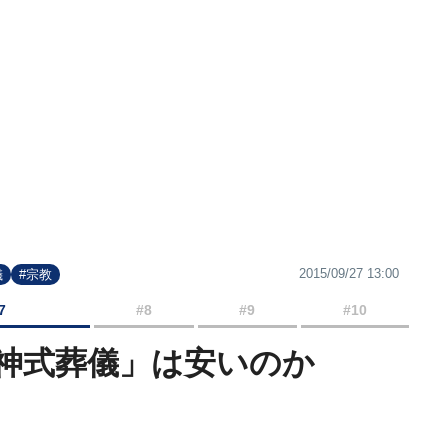
2015/09/27 13:00
儀
#宗教
7
#8
#9
#10
神式葬儀」は安いのか