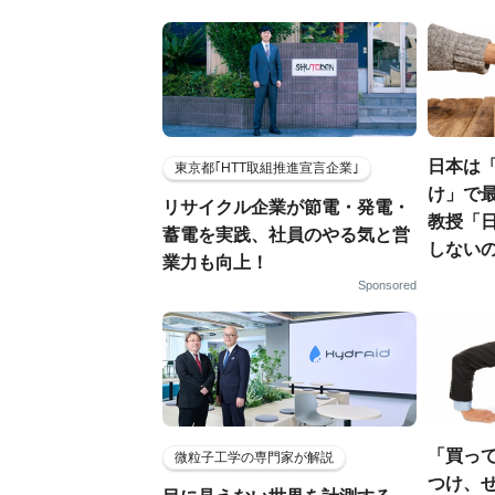
日本は
東京都｢HTT取組推進宣言企業｣
け」で最
リサイクル企業が節電・発電・
教授「
蓄電を実践、社員のやる気と営
しない
業力も向上！
Sponsored
「買っ
微粒子工学の専門家が解説
つけ、