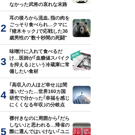
なかった武将の哀れな末路
耳の後ろから流血､指の肉を
ごっそり食べられ…クマに
｢猪木キック｣で応戦した36
歳男性の"数十秒間の死闘"
味噌汁に入れて食べるだ
け…医師が｢血糖値スパイク
を抑える｣という冷蔵庫に常
備したい食材
｢高収入の人ほど幸せ｣は間
違いだった…世界160カ国
研究で分かった｢幸福を感じ
にくくなる年収｣の分岐点
襟付きなのに周囲から｢だら
しない｣と思われる…帰省の
際に選んではいけない｢ユニ