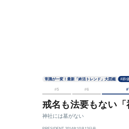
常識が一変！最新「終活トレンド」大図鑑
#葬
#5
#6
#
戒名も法要もない「
神社には墓がない
PRESIDENT 2014年10月13日号