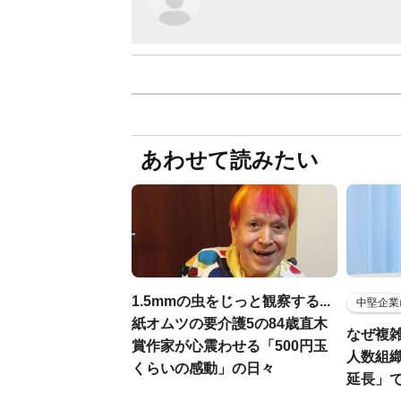
あわせて読みたい
1.5mmの虫をじっと観察する...
中堅企業
紙オムツの要介護5の84歳直木
なぜ複雑
賞作家が心震わせる「500円玉
人数組
くらいの感動」の日々
延長」で