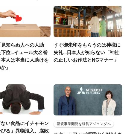
「見知らぬ人への人助
すぐ御朱印をもらうのは神様に
下位...イェール大名誉
失礼...日本人が知らない「神社
日本人は本当に人助けを
の正しいお作法とNGマナー」
のか」
てない食品にイチャモン
新規事業開発を経営アジェンダへ
せびる」異物混入、腐敗