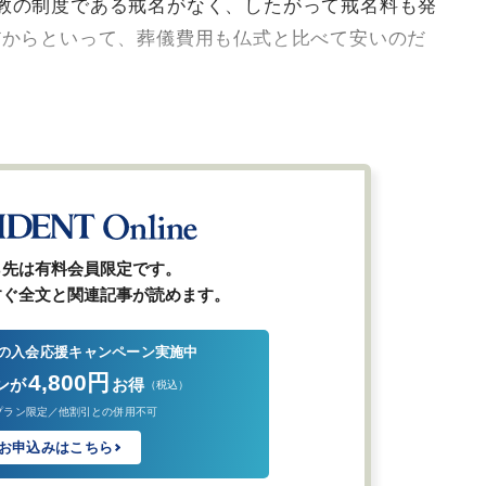
教の制度である戒名がなく、したがって戒名料も発
だからといって、葬儀費用も仏式と比べて安いのだ
ら先は有料会員限定です。
すぐ全文と関連記事が読めます。
の入会応援キャンペーン実施中
4,800円
ンが
お得
（税込）
プラン限定／他割引との併用不可
お申込みはこちら