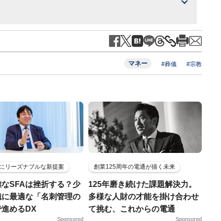
マネー
#葬儀
#宗教
にリーズナブルな新提案
創業125周年の電通が描く未来
なSFAは挫折する？少
125年磨き続けた課題解決力。
織に最適な「名刺管理の
多様な人財の才能を掛け合わせ
進めるDX
て挑む、これからの電通
Sponsored
Sponsored