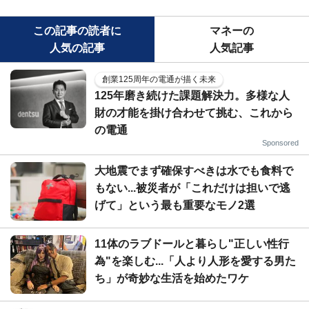
この記事の読者に
マネーの
人気の記事
人気記事
創業125周年の電通が描く未来
125年磨き続けた課題解決力。多様な人
財の才能を掛け合わせて挑む、これから
の電通
Sponsored
大地震でまず確保すべきは水でも食料で
もない...被災者が「これだけは担いで逃
げて」という最も重要なモノ2選
11体のラブドールと暮らし"正しい性行
為"を楽しむ...「人より人形を愛する男た
ち」が奇妙な生活を始めたワケ