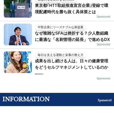
東京都｢HTT取組推進宣言企業｣登録で環
境配慮時代を勝ち抜く具体策とは
Sponsored
中堅企業にリーズナブルな新提案
なぜ複雑なSFAは挫折する？少人数組織
に最適な「名刺管理の延長」で進めるDX
Sponsored
毎日を支える運動と栄養の整え方
成果を出し続ける人は、日々の健康管理
をどうセルフマネジメントしているのか
——
Sponsored
INFORMATION
Sponsored