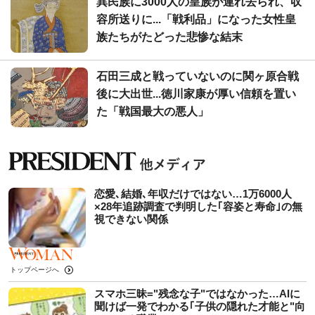
異民族に3000人の皇族が連れ去られ、収
容所送りに...「戦利品」になった女性皇
族たちがたどった悲惨な結末
石田三成と戦っていないのに関ヶ原合戦
後に大出世...徳川家康が厚い信頼を置い
た「戦国最大の悪人」
恋愛､結婚､年収だけではない…1万6000人
×28年追跡調査で判明した｢容姿と寿命｣の無
視できない関係
トップページへ
スマホ三昧="残念な子"ではなかった…AIに
聞けば一発でわかる｢子供の隠れた才能と"向