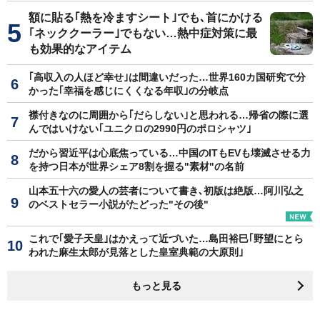
額に貼る｢熱を冷ますシート｣でも､首にかける
｢ネッククーラー｣でもない…熱中症対策に最
も効果的なアイテム
｢高収入の人ほど幸せ｣は間違いだった…世界160カ国研究で分
かった｢幸福を感じにくくなる年収｣の分岐点
襟付きなのに周囲から｢だらしない｣と思われる…帰省の際に選
んではいけない｢ユニクロの2990円のポロシャツ｣
だから習近平は心底焦っている…中国のITもEVも壊滅させる力
を持つ日本が世界シェア8割を握る"素材"の名前
山本五十六の愛人の芸者について書き､初版は絶版…阿川弘之
のベストセラー小説がたどった"その後"
これで｢愛子天皇｣はかえって近づいた…島田裕巳｢野望にとら
われた麻生太郎が見落とした皇室典範の大原則｣
もっと見る