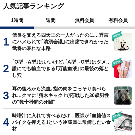
人気記事ランキング
1時間
週間
無料会員
有料会員
信長を支える四天王の一人だったのに…秀吉
にハメられて｢清須会議｣に出席できなかった
武将の哀れな末路
｢O型→A型｣はいいけど､｢A型→O型｣はダメ…
誰にでも輸血できる｢万能血液｣の最後の落と
し穴
耳の後ろから流血､指の肉をごっそり食べら
れ…クマに｢猪木キック｣で応戦した36歳男性
の"数十秒間の死闘"
味噌汁に入れて食べるだけ…医師が｢血糖値ス
パイクを抑える｣という冷蔵庫に常備したい食
材