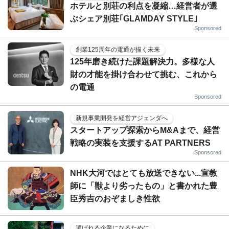
ホテルと別荘の利点を凝縮…経営者が選
ぶシェア別荘｢GLAMDAY STYLE｣
Sponsored
創業125周年の電通が描く未来
125年磨き続けた課題解決力。多様な人
財の才能を掛け合わせて挑む、これから
の電通
Sponsored
新規事業開発を経営アジェンダへ
スタートアップ探索からM&Aまで、経営
戦略の実装を支援するAT PARTNERS
Sponsored
NHK大河ではとても放送できない...宣教
師に「獣より劣ったもの」と書かれた豊
臣秀吉のおぞましき性欲
選ばれる企業になるために