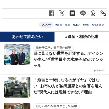
マネー
#遺産・相続
#NISA
#税金
#格差社会
あわせて読みたい
#遺産・相続の記事
微粒子工学の専門家が解説
目に見えない世界を計測する…アイシン
が生んだ｢世界最小の水粒子｣のポテンシ
ャル
Sponsored
「秀吉と一緒になるのがイヤ」ではな
い...お市の方が柴田勝家との自害を選ん
だ"現代人には理解できない"理由
新しい形の福利厚生として活用