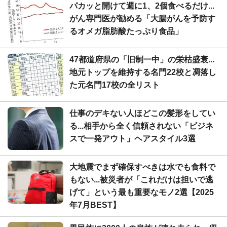
パカッと開けて週に1、2個食べるだけ...
がん専門医が勧める「大腸がんを予防す
るオメガ脂肪酸たっぷり食品」
47都道府県の「旧制一中」の栄枯盛衰...
地元トップを維持する名門22校と凋落し
た元名門17校の全リスト
仕事のデキない人ほどこの髪形をしてい
る...相手から全く信頼されない「ビジネ
スで一発アウト」ヘアスタイル3選
大地震でまず確保すべきは水でも食料で
もない...被災者が「これだけは担いで逃
げて」という最も重要なモノ2選【2025
年7月BEST】