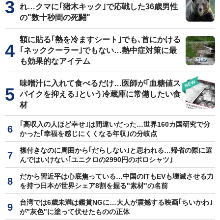
れ…クマに｢猪木キック｣で応戦した36歳男性
の"数十秒間の死闘"
額に貼る｢熱を冷ますシート｣でも､首にかける
｢ネッククーラー｣でもない…熱中症対策に最
も効果的なアイテム
味噌汁に入れて食べるだけ…医師が｢血糖値ス
パイクを抑える｣という冷蔵庫に常備したい食
材
｢高収入の人ほど幸せ｣は間違いだった…世界160カ国研究で分
かった｢幸福を感じにくくなる年収｣の分岐点
襟付きなのに周囲から｢だらしない｣と思われる…帰省の際に選
んではいけない｢ユニクロの2990円のポロシャツ｣
だから習近平は心底焦っている…中国のITもEVも壊滅させる力
を持つ日本が世界シェア8割を握る"素材"の名前
台湾では6歳未満は鑑賞NGに…大人が震撼する映画｢ちいかわ｣
が"灰色"に塗って伏せたものの正体