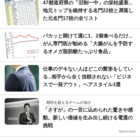
47都道府県の「旧制一中」の栄枯盛衰...
地元トップを維持する名門22校と凋落し
た元名門17校の全リスト
パカッと開けて週に1、2個食べるだけ...
がん専門医が勧める「大腸がんを予防す
るオメガ脂肪酸たっぷり食品」
仕事のデキない人ほどこの髪形をしてい
る...相手から全く信頼されない「ビジネ
スで一発アウト」ヘアスタイル3選
期待を超えるチームの強さ
「さすが」の一言に込められた驚きや感
動。新しい価値を生み出し続ける電通の
挑戦
Sponsored