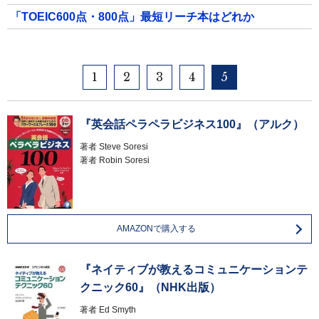
「TOEIC600点・800点」最短リーチ本はどれか
1
2
3
4
5
『英会話ペラペラビジネス100』（アルク）
著者
Steve Soresi
著者
Robin Soresi
AMAZONで購入する
『ネイティブが教えるコミュニケーションテ
クニック60』（NHK出版）
著者
Ed Smyth