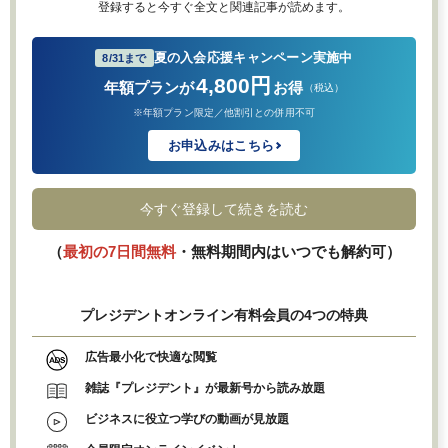
登録すると今すぐ全文と関連記事が読めます。
夏の入会応援キャンペーン実施中
8/31まで
4,800円
年額プランが
お得
（税込）
※年額プラン限定／他割引との併用不可
お申込みはこちら
今すぐ登録して続きを読む
（
最初の7日間無料
・無料期間内はいつでも解約可）
プレジデントオンライン有料会員の4つの特典
広告最小化で快適な閲覧
雑誌『プレジデント』が最新号から読み放題
ビジネスに役立つ学びの動画が見放題