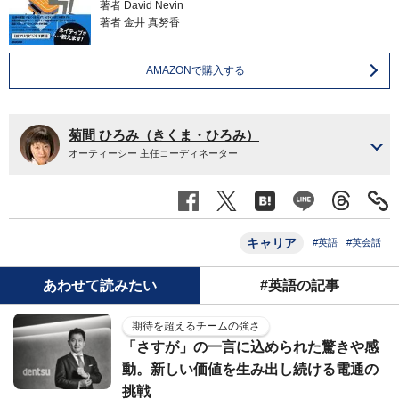
著者
David Nevin
著者
金井 真努香
AMAZONで購入する
菊間 ひろみ（きくま・ひろみ）
オーティーシー 主任コーディネーター
キャリア
#英語
#英会話
あわせて読みたい
#英語の記事
期待を超えるチームの強さ
「さすが」の一言に込められた驚きや感
動。新しい価値を生み出し続ける電通の
挑戦