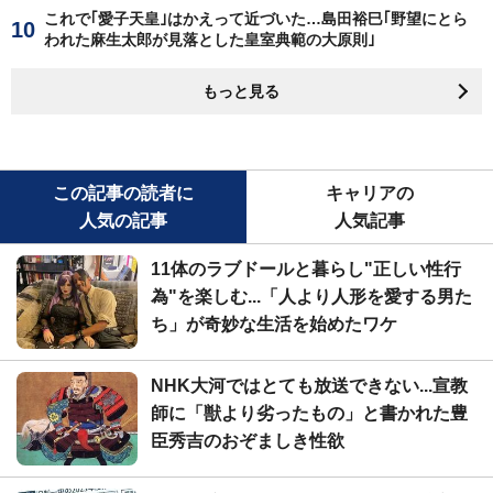
これで｢愛子天皇｣はかえって近づいた…島田裕巳｢野望にとら
われた麻生太郎が見落とした皇室典範の大原則｣
もっと見る
この記事の読者に
キャリアの
人気の記事
人気記事
11体のラブドールと暮らし"正しい性行
為"を楽しむ...「人より人形を愛する男た
ち」が奇妙な生活を始めたワケ
NHK大河ではとても放送できない...宣教
師に「獣より劣ったもの」と書かれた豊
臣秀吉のおぞましき性欲