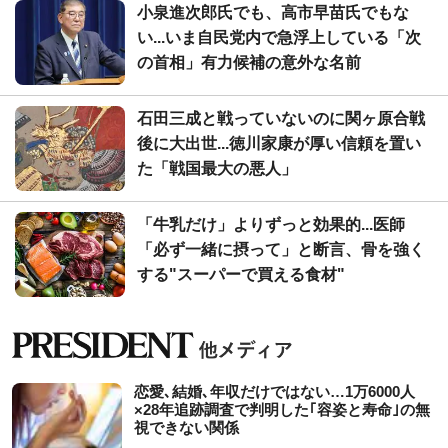
小泉進次郎氏でも、高市早苗氏でもな
い...いま自民党内で急浮上している「次
の首相」有力候補の意外な名前
石田三成と戦っていないのに関ヶ原合戦
後に大出世...徳川家康が厚い信頼を置い
た「戦国最大の悪人」
「牛乳だけ」よりずっと効果的...医師
「必ず一緒に摂って」と断言、骨を強く
する"スーパーで買える食材"
恋愛､結婚､年収だけではない…1万6000人
×28年追跡調査で判明した｢容姿と寿命｣の無
視できない関係