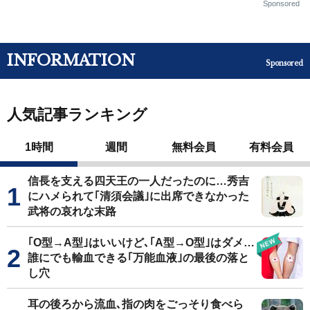
Sponsored
INFORMATION
Sponsored
人気記事ランキング
1時間
週間
無料会員
有料会員
信長を支える四天王の一人だったのに…秀吉
にハメられて｢清須会議｣に出席できなかった
武将の哀れな末路
｢O型→A型｣はいいけど､｢A型→O型｣はダメ…
誰にでも輸血できる｢万能血液｣の最後の落と
し穴
耳の後ろから流血､指の肉をごっそり食べら