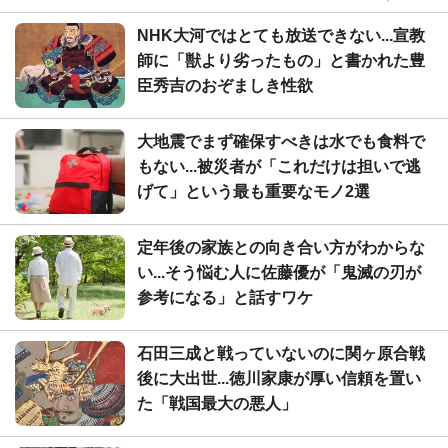
NHK大河ではとても放送できない...宣教
師に「獣より劣ったもの」と書かれた豊
臣秀吉のおぞましき性欲
大地震でまず確保すべきは水でも食料で
もない...被災者が「これだけは担いで逃
げて」という最も重要なモノ2選
定年後の家族との向き合い方がわからな
い...そう悩む人に佐藤優が「鬼滅の刃が
参考になる」と話すワケ
石田三成と戦っていないのに関ヶ原合戦
後に大出世...徳川家康が厚い信頼を置い
た「戦国最大の悪人」