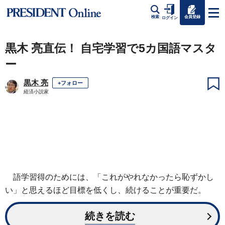
会員登録
検索
ログイン
黒木 亮直伝！ 自宅学習で5カ国語マスタ
ー
黒木 亮
+フォロー
経済小説家
語学習得のためには、「これがやれなかったら恥ずかし
い」と思えるほど目標を低くし、続けることが重要だ。
続きを読む