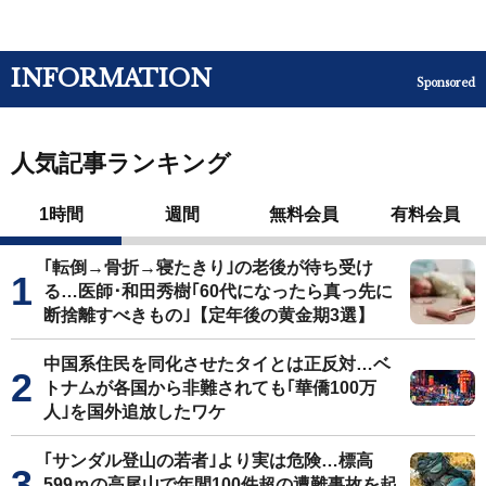
INFORMATION
Sponsored
人気記事ランキング
1時間
週間
無料会員
有料会員
｢転倒→骨折→寝たきり｣の老後が待ち受け
る…医師･和田秀樹｢60代になったら真っ先に
断捨離すべきもの｣【定年後の黄金期3選】
中国系住民を同化させたタイとは正反対…ベ
トナムが各国から非難されても｢華僑100万
人｣を国外追放したワケ
｢サンダル登山の若者｣より実は危険…標高
599ｍの高尾山で年間100件超の遭難事故を起