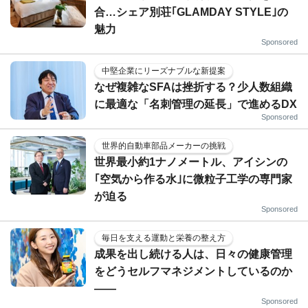
合…シェア別荘｢GLAMDAY STYLE｣の
魅力
Sponsored
中堅企業にリーズナブルな新提案
なぜ複雑なSFAは挫折する？少人数組織
に最適な「名刺管理の延長」で進めるDX
Sponsored
世界的自動車部品メーカーの挑戦
世界最小約1ナノメートル、アイシンの
｢空気から作る水｣に微粒子工学の専門家
が迫る
Sponsored
毎日を支える運動と栄養の整え方
成果を出し続ける人は、日々の健康管理
をどうセルフマネジメントしているのか
——
Sponsored