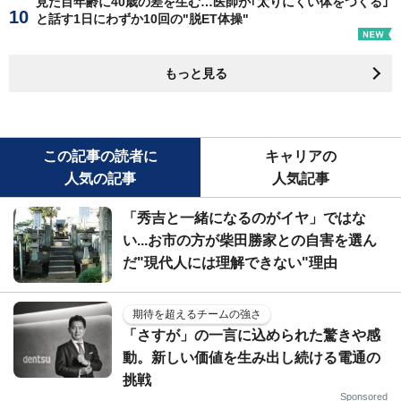
見た目年齢に40歳の差を生む…医師が｢太りにくい体をつくる｣
と話す1日にわずか10回の"脱ET体操"
もっと見る
この記事の読者に
キャリアの
人気の記事
人気記事
「秀吉と一緒になるのがイヤ」ではな
い...お市の方が柴田勝家との自害を選ん
だ"現代人には理解できない"理由
期待を超えるチームの強さ
「さすが」の一言に込められた驚きや感
動。新しい価値を生み出し続ける電通の
挑戦
Sponsored