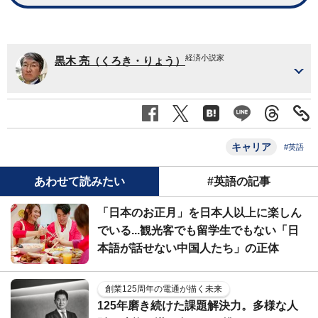
経済小説家
黒木 亮（くろき・りょう）
キャリア
#英語
あわせて読みたい
#英語の記事
「日本のお正月」を日本人以上に楽しん
でいる...観光客でも留学生でもない「日
本語が話せない中国人たち」の正体
創業125周年の電通が描く未来
125年磨き続けた課題解決力。多様な人