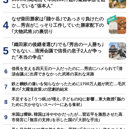
こしている"張本人"
なぜ柴田勝家は｢賤ケ岳｣であっさり負けたの
か…秀吉がこっそり工作していた勝家配下の
｢大物武将｣の裏切り
｢織田家の後継者選び｣でも｢秀吉の一人勝ち｣
でもない…清洲会議で信長の息子2人が争っ
た"本当の争点"
信長を支える四天王の一人だったのに…秀吉にハメられて｢清
須会議｣に出席できなかった武将の哀れな末路
鉄と鋼鉄の違いを知らなかったために1700万人超が死亡…毛沢
東の｢大躍進政策｣の悲劇的結末
不足すると｢うつ病｣が増え､子どものIQに影響…東大教授｢脳の
ために欠かせないスーパーにある食材｣
米国は曖昧､韓国は冷ややかだったが…習近平を激怒させた高
市発言に｢無言の支持｣を示した国の｢大胆な手法｣