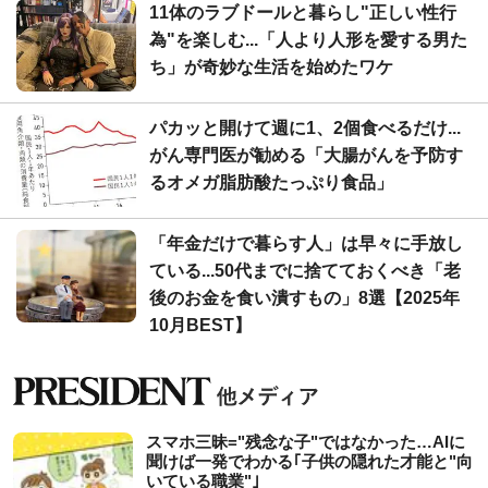
11体のラブドールと暮らし"正しい性行
為"を楽しむ...「人より人形を愛する男た
ち」が奇妙な生活を始めたワケ
パカッと開けて週に1、2個食べるだけ...
がん専門医が勧める「大腸がんを予防す
るオメガ脂肪酸たっぷり食品」
「年金だけで暮らす人」は早々に手放し
ている...50代までに捨てておくべき「老
後のお金を食い潰すもの」8選【2025年
10月BEST】
スマホ三昧="残念な子"ではなかった…AIに
聞けば一発でわかる｢子供の隠れた才能と"向
いている職業"｣