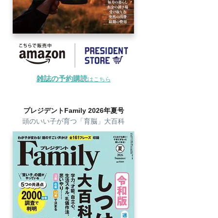
雑誌の予約購読
はこちら
プレジデントFamily 2026年夏号
頭のいい子が育つ「育脳」大百科