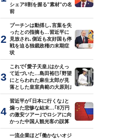
シェア8割を握る"素材"の名
前
プーチンは動揺し､言葉を失
ったとの指摘も…習近平に
見放され､側近も友好国も停
戦を迫る独裁政権の末期症
状
これで｢愛子天皇｣はかえっ
て近づいた…島田裕巳｢野望
にとらわれた麻生太郎が見
落とした皇室典範の大原則｣
習近平が｢日本に行くな｣と
煽った悲惨な結末…｢8万円
の激安ツアー｣でロシアに向
かった中国人観光客の誤算
一流企業ほど｢働かないオジ