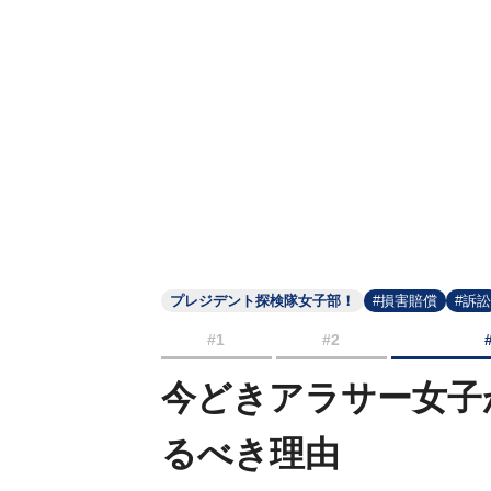
プレジデント探検隊女子部！
#損害賠償
#訴訟
#1
#2
今どきアラサー女子
るべき理由