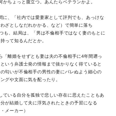
何かちょっと腹立つ。あんたらベテランかよ。
間に、「社内では愛妻家として評判でも、あっけな
でわざとしなだれかかる、など）で簡単に落ち
つつも、結局は、「男は不倫相手ではなく妻のもとに
を持って知るんだとか。
ら「離婚をせずとも妻は夫の不倫相手に4年間遡っ
」という弁護士発の情報まで抜かりなく得ていると
水の匂いが不倫相手の男性の妻にバレぬよう細心の
ミングや文面に気を配ったり。
している自分を孤独で悲しい存在に思えたこともあ
自分が結婚して夫に浮気されたときの予習になる
出・メーカー）