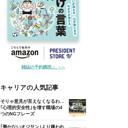
雑誌の予約購読
はこちら
キャリアの人気記事
そりゃ意見が言えなくなるわ…
｢心理的安全性｣を壊す職場の4
つのNGフレーズ
｢働かないオジサン｣より嫌われ