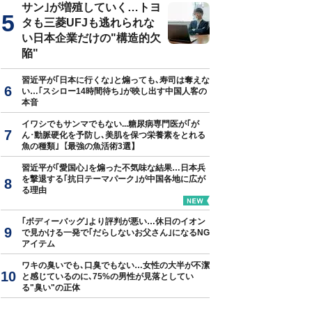
サン｣が増殖していく…トヨ
タも三菱UFJも逃れられな
い日本企業だけの"構造的欠
陥"
習近平が｢日本に行くな｣と煽っても､寿司は奪えな
い…｢スシロー14時間待ち｣が映し出す中国人客の
本音
イワシでもサンマでもない...糖尿病専門医が｢が
ん･動脈硬化を予防し､美肌を保つ栄養素をとれる
魚の種類｣【最強の魚活術3選】
習近平が｢愛国心｣を煽った不気味な結果…日本兵
を撃退する｢抗日テーマパーク｣が中国各地に広が
る理由
｢ボディーバッグ｣より評判が悪い…休日のイオン
で見かける一発で｢だらしないお父さん｣になるNG
アイテム
ワキの臭いでも､口臭でもない…女性の大半が不潔
と感じているのに､75%の男性が見落としてい
る"臭い"の正体