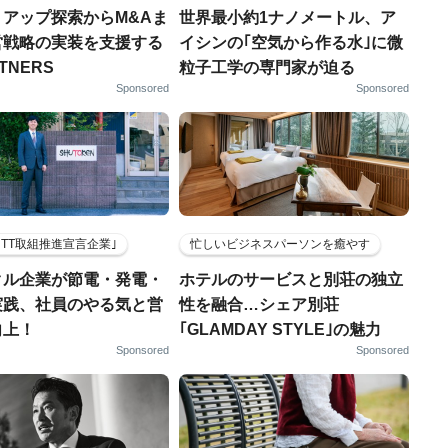
トアップ探索からM&Aま
世界最小約1ナノメートル、ア
営戦略の実装を支援する
イシンの｢空気から作る水｣に微
RTNERS
粒子工学の専門家が迫る
Sponsored
Sponsored
HTT取組推進宣言企業｣
忙しいビジネスパーソンを癒やす
クル企業が節電・発電・
ホテルのサービスと別荘の独立
実践、社員のやる気と営
性を融合…シェア別荘
向上！
｢GLAMDAY STYLE｣の魅力
Sponsored
Sponsored