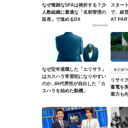
なぜ複雑なSFAは挫折する？少
スター
人数組織に最適な「名刺管理の
で、経
延長」で進めるDX
AT PA
Sponsored
なぜ定年退職した「エリサラ」
東京都｢
はカスハラ常習犯になりやすい
リサイ
のか...60代男性が自白した「カ
蓄電を
スハラを始めた動機」
業力も