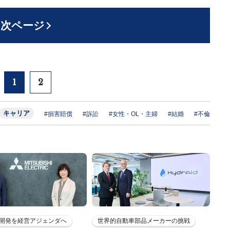
次ページ
1
2
キャリア
#損害賠償
#訴訟
#女性・OL・主婦
#結婚
#不倫
開発を経営アジェンダへ
世界的自動車部品メーカーの挑戦