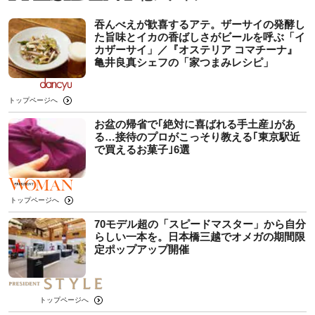
吞んべえが歓喜するアテ。ザーサイの発酵し
た旨味とイカの香ばしさがビールを呼ぶ「イ
カザーサイ」／『オステリア コマチーナ』
⻲井良真シェフの「家つまみレシピ」
トップページへ
お盆の帰省で｢絶対に喜ばれる手土産｣があ
る…接待のプロがこっそり教える｢東京駅近
で買えるお菓子｣6選
トップページへ
70モデル超の「スピードマスター」から自分
らしい一本を。日本橋三越でオメガの期間限
定ポップアップ開催
トップページへ