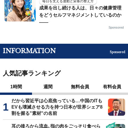
毎日を支える運動と栄養の整え方
成果を出し続ける人は、日々の健康管理
をどうセルフマネジメントしているのか
——
Sponsored
INFORMATION
Sponsored
人気記事ランキング
1時間
週間
無料会員
有料会員
だから習近平は心底焦っている…中国のITも
EVも壊滅させる力を持つ日本が世界シェア8
割を握る"素材"の名前
耳の後ろから流血､指の肉をごっそり食べら