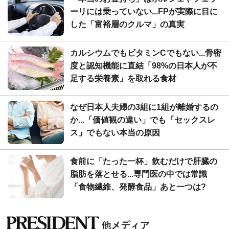
ーリには乗っていない...FPが実際に目に
した「富裕層のクルマ」の真実
カルシウムでもビタミンCでもない...骨密
度と認知機能に直結「98%の日本人が不
足する栄養素」を取れる食材
なぜ日本人夫婦の3組に1組が離婚するの
か...「価値観の違い」でも「セックスレ
ス」でもない本当の原因
食前に「たった一杯」飲むだけで肝臓の
脂肪を落とせる...専門医の中では常識
「食物繊維、発酵食品」あと一つは?