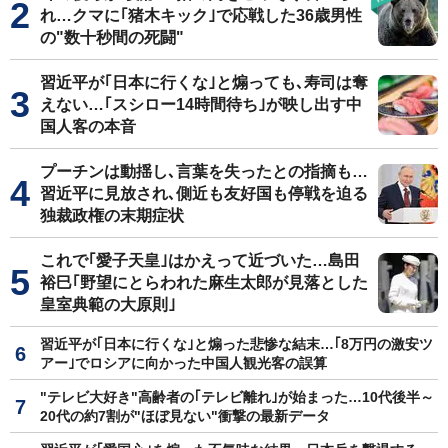
れ…クマに｢猪木キック｣で応戦した36歳男性
の"数十秒間の死闘"
習近平が｢日本に行くな｣と煽っても､寿司は奪
えない…｢スシロー14時間待ち｣が映し出す中
国人客の本音
プーチンは動揺し､言葉を失ったとの指摘も…
習近平に見放され､側近も友好国も停戦を迫る
独裁政権の末期症状
これで｢愛子天皇｣はかえって近づいた…島田
裕巳｢野望にとらわれた麻生太郎が見落とした
皇室典範の大原則｣
習近平が｢日本に行くな｣と煽った悲惨な結末…｢8万円の激安ツ
アー｣でロシアに向かった中国人観光客の誤算
"テレビ大好き"高齢者の｢テレビ離れ｣が始まった…10代後半～
20代の約7割が"ほぼ見ない"衝撃の最新データ