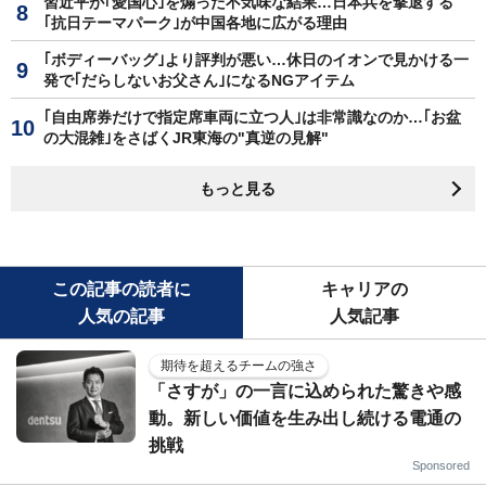
習近平が｢愛国心｣を煽った不気味な結果…日本兵を撃退する
｢抗日テーマパーク｣が中国各地に広がる理由
｢ボディーバッグ｣より評判が悪い…休日のイオンで見かける一
発で｢だらしないお父さん｣になるNGアイテム
｢自由席券だけで指定席車両に立つ人｣は非常識なのか…｢お盆
の大混雑｣をさばくJR東海の"真逆の見解"
もっと見る
この記事の読者に
キャリアの
人気の記事
人気記事
期待を超えるチームの強さ
「さすが」の一言に込められた驚きや感
動。新しい価値を生み出し続ける電通の
挑戦
Sponsored