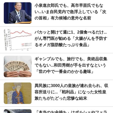
小泉進次郎氏でも、高市早苗氏でもな
い...いま自民党内で急浮上している「次
の首相」有力候補の意外な名前
パカッと開けて週に1、2個食べるだけ...
がん専門医が勧める「大腸がんを予防す
るオメガ脂肪酸たっぷり食品」
ギャンブルでも、旅行でも、美術品収集
でもない...和田秀樹が手を出すなという
「世の中で一番金のかかる趣味」
異民族に3000人の皇族が連れ去られ、収
容所送りに...「戦利品」になった女性皇
族たちがたどった悲惨な結末
「本当のお金持ち」はポルシェやフェラ