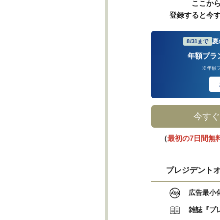
ここか
登録すると今
夏
8/31まで
年額プラ
※年額
今すぐ
（
最初の7日間無
プレジデントオ
広告最小
雑誌『プ