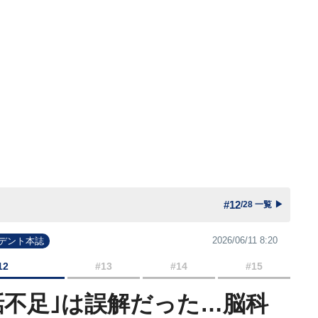
#12
/28 一覧
▶
2026/06/11 8:20
ジデント本誌
12
#13
#14
#15
話不足｣は誤解だった…脳科