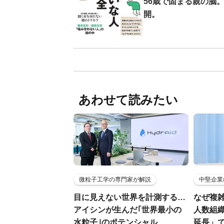
56歳で固まる親の脳
開。
あわせて読みたい
微粒子工学の専門家が解説
中堅企業
目に見えない世界を計測する…
なぜ複雑
アイシンが生んだ｢世界最小の
人数組
水粒子｣のポテンシャル
延長」で