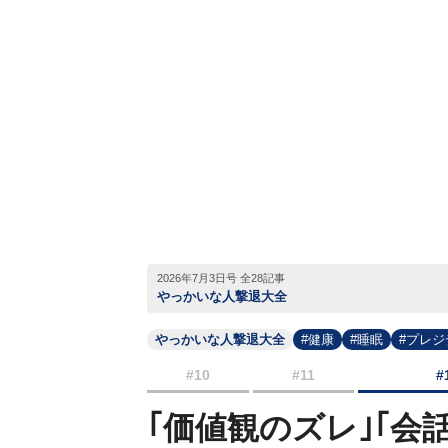
2026年7月3日号 全28記事
やっかいな人撃退大全
やっかいな人撃退大全
#健康
#睡眠
#プレ
#10
#11
#
｢価値観のズレ｣｢会