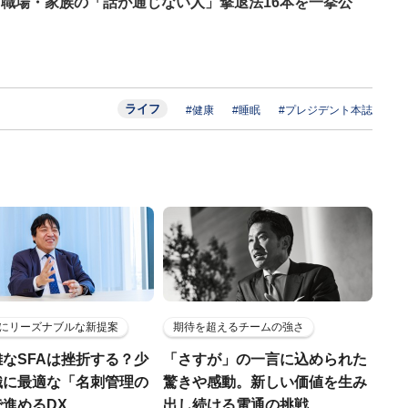
。職場・家族の「話が通じない人」撃退法16本を一挙公
ライフ
#健康
#睡眠
#プレジデント本誌
にリーズナブルな新提案
期待を超えるチームの強さ
なSFAは挫折する？少
「さすが」の一言に込められた
織に最適な「名刺管理の
驚きや感動。新しい価値を生み
進めるDX
出し続ける電通の挑戦