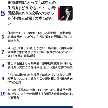
高市政権にとって｢日本人の
生活｣はどうでもいい…小野
田紀美のSNS投稿でわかっ
た｢外国人政策｣の本当の狙
い
｢自宅でゆっくり静養｣はむしろ逆効果…東北大学
名誉教授がリハビリの主役に据えた｢腎臓を強くす
る歩き方｣
やっぱり｢愛子天皇｣しかない…島田裕巳｢国民が秋
篠宮家と悠仁さまに抱く"拭いきれない不安"の正
体｣【次代の皇室3選】
首よりも脇よりも効果的…熱中症研究者が｢暑いと
きは真っ先にここを冷やせ｣という意外な体の部位
｢ドン｣に嫌われたら福岡では生きていけない…県
知事もマスコミも逆らえない絶対権力者･藏内勇夫
(72)の正体
やっぱり｢日本の技術｣はすごかった…習近平が恐
れ､ゼレンスキーが熱望する｢超巨大企業｣の知られ
ざる実力