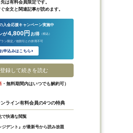
ら先は有料会員限定です。
すぐ全文と関連記事が読めます。
の入会応援キャンペーン実施中
4,800円
ンが
お得
（税込）
プラン限定／他割引との併用不可
お申込みはこちら
登録して続きを読む
料
・無料期間内はいつでも解約可）
ンライン有料会員の4つの特典
化で快適な閲覧
レジデント』が最新号から読み放題