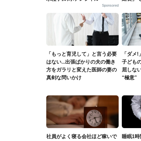
Sponsored
「もっと育児して」と言う必要
「ダメ!
はない...出張ばかりの夫の働き
子ども
方をガラリと変えた医師の妻の
屈しな
真剣な問いかけ
“極意”
社員がよく寝る会社ほど稼いで
睡眠1時