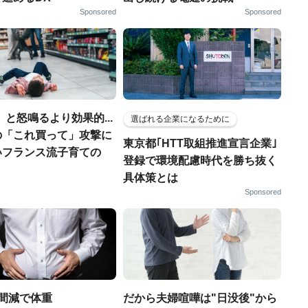
Sponsored
Sponsored
」と怒鳴るより効果的...
選ばれる企業になるために
の「これ買って」攻撃に
東京都｢HTT取組推進宣言企業｣
いフランス流子育ての
登録で環境配慮時代を勝ち抜く
具体策とは
Sponsored
間減で体重
だから夫婦喧嘩は"日没後"から