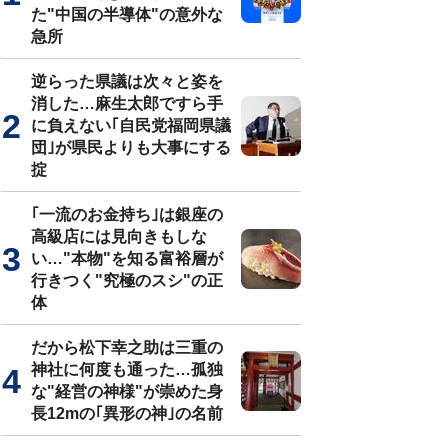
た"中国の半導体"の意外な
急所
逆らった県議は次々と姿を
消した…麻生太郎ですら手
に負えない｢自民党福岡県議
団｣が県民よりも大事にする
掟
｢一流のお金持ち｣は銀座の
高級店には見向きもしな
い…"本物"を知る富裕層が
行きつく"究極のスシ"の正
体
だから松下幸之助は三重の
神社に何度も通った…孤独
な"経営の神様"が崇めた身
長12mの｢異形の神｣の名前