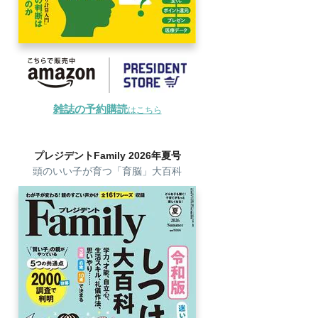
雑誌の予約購読
はこちら
プレジデントFamily 2026年夏号
頭のいい子が育つ「育脳」大百科