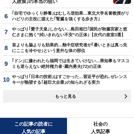
人政策｣の本当の狙い
｢自宅でゆっくり静養｣はむしろ逆効果…東北大学名誉教授がリ
ハビリの主役に据えた｢腎臓を強くする歩き方｣
やっぱり｢愛子天皇｣しかない…島田裕巳｢国民が秋篠宮家と悠
仁さまに抱く"拭いきれない不安"の正体｣【次代の皇室3選】
首よりも脇よりも効果的…熱中症研究者が｢暑いときは真っ先
にここを冷やせ｣という意外な体の部位
｢ドン｣に嫌われたら福岡では生きていけない…県知事もマスコ
ミも逆らえない絶対権力者･藏内勇夫(72)の正体
やっぱり｢日本の技術｣はすごかった…習近平が恐れ､ゼレンス
キーが熱望する｢超巨大企業｣の知られざる実力
もっと見る
この記事の読者に
社会の
人気の記事
人気記事