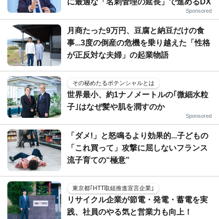
に最適な「名刺管理の延長」で進めるDX
Sponsored
月商たった9万円、豆腐と納豆だけの食
事...3度の倒産の危機を乗り越えた「性格
が正反対な夫婦」の起業物語
その秘めたるポテンシャルとは
世界最小、約1ナノメートルの｢微細水粒
子｣はなぜ髪や肌を潤すのか
Sponsored
「ダメ!」と怒鳴るより効果的...子どもの
「これ買って」攻撃に屈しないフランス
流子育ての“極意”
東京都｢HTT取組推進宣言企業｣
リサイクル企業が節電・発電・蓄電を実
践、社員のやる気と営業力も向上！