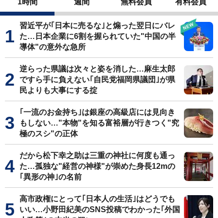
1時間
週間
無料会員
有料会員
習近平が｢日本に売るな｣と煽った翌日にバレ
た…日本企業に6割を握られていた"中国の半
導体"の意外な急所
逆らった県議は次々と姿を消した…麻生太郎
ですら手に負えない｢自民党福岡県議団｣が県
民よりも大事にする掟
｢一流のお金持ち｣は銀座の高級店には見向き
もしない…"本物"を知る富裕層が行きつく"究
極のスシ"の正体
だから松下幸之助は三重の神社に何度も通っ
た…孤独な"経営の神様"が崇めた身長12mの
｢異形の神｣の名前
高市政権にとって｢日本人の生活｣はどうでも
いい…小野田紀美のSNS投稿でわかった｢外国