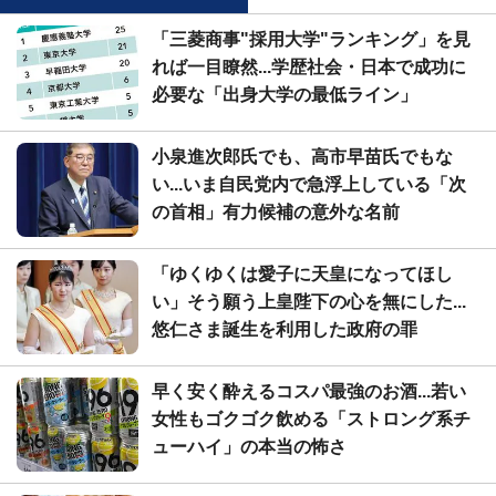
「三菱商事"採用大学"ランキング」を見
れば一目瞭然...学歴社会・日本で成功に
必要な「出身大学の最低ライン」
小泉進次郎氏でも、高市早苗氏でもな
い...いま自民党内で急浮上している「次
の首相」有力候補の意外な名前
「ゆくゆくは愛子に天皇になってほし
い」そう願う上皇陛下の心を無にした...
悠仁さま誕生を利用した政府の罪
早く安く酔えるコスパ最強のお酒...若い
女性もゴクゴク飲める「ストロング系チ
ューハイ」の本当の怖さ