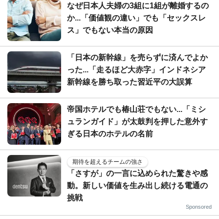
なぜ日本人夫婦の3組に1組が離婚するの
か...「価値観の違い」でも「セックスレ
ス」でもない本当の原因
「日本の新幹線」を売らずに済んでよか
った...「走るほど大赤字」インドネシア
新幹線を勝ち取った習近平の大誤算
帝国ホテルでも椿山荘でもない...「ミシ
ュランガイド」が太鼓判を押した意外す
ぎる日本のホテルの名前
期待を超えるチームの強さ
「さすが」の一言に込められた驚きや感
動。新しい価値を生み出し続ける電通の
挑戦
Sponsored