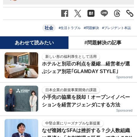
社会
#生活トラブル
#問題解決
#プレジデント本誌
あわせて読みたい
#問題解決の記事
新しい形の福利厚生として活用
ホテルと別荘の利点を凝縮…経営者が選
ぶシェア別荘｢GLAMDAY STYLE｣
Sponsored
日本企業の新規事業開発の課題
小手先の協業を脱却！オープンイノベー
ションを経営アジェンダにする方法
Sponsored
中堅企業にリーズナブルな新提案
なぜ複雑なSFAは挫折する？少人数組織