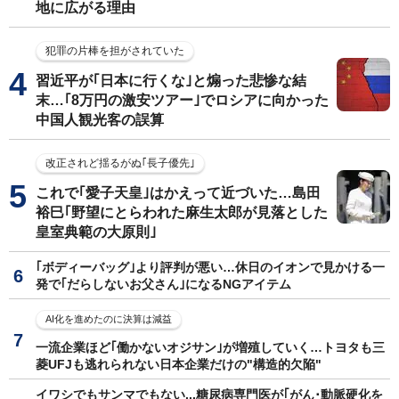
地に広がる理由
犯罪の片棒を担がされていた
習近平が｢日本に行くな｣と煽った悲惨な結
末…｢8万円の激安ツアー｣でロシアに向かった
中国人観光客の誤算
改正されど揺るがぬ｢長子優先｣
これで｢愛子天皇｣はかえって近づいた…島田
裕巳｢野望にとらわれた麻生太郎が見落とした
皇室典範の大原則｣
｢ボディーバッグ｣より評判が悪い…休日のイオンで見かける一
発で｢だらしないお父さん｣になるNGアイテム
AI化を進めたのに決算は減益
一流企業ほど｢働かないオジサン｣が増殖していく…トヨタも三
菱UFJも逃れられない日本企業だけの"構造的欠陥"
イワシでもサンマでもない...糖尿病専門医が｢がん･動脈硬化を