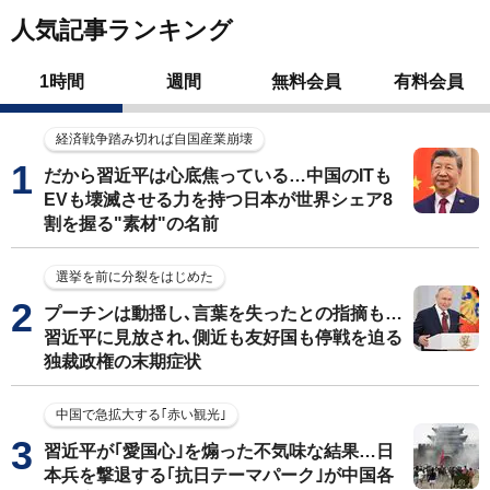
人気記事ランキング
1時間
週間
無料会員
有料会員
経済戦争踏み切れば自国産業崩壊
だから習近平は心底焦っている…中国のITも
EVも壊滅させる力を持つ日本が世界シェア8
割を握る"素材"の名前
選挙を前に分裂をはじめた
プーチンは動揺し､言葉を失ったとの指摘も…
習近平に見放され､側近も友好国も停戦を迫る
独裁政権の末期症状
中国で急拡大する｢赤い観光｣
習近平が｢愛国心｣を煽った不気味な結果…日
本兵を撃退する｢抗日テーマパーク｣が中国各