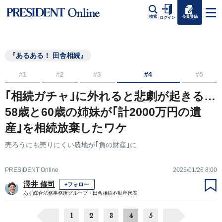
会員登録
検索
ログイン
『あるある！ 田舎相続』
#1
#2
#3
#4
#5
｢相続ガチャ｣に外れると悲劇が起きる…
58歳と60歳の姉妹が｢計2000万円の遺
産｣を相続放棄したワケ
売ろうにも売りにくい農地が｢負の財産｣に
PRESIDENT Online
2025/01/26 8:00
澤井 修司
+フォロー
あす綜合法務事務所グループ・田舎相続不動産代表
1
2
3
4
5