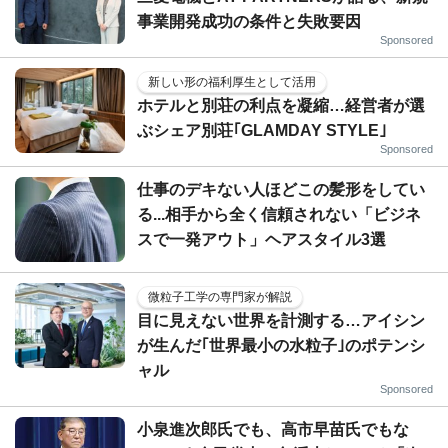
事業開発成功の条件と失敗要因
Sponsored
新しい形の福利厚生として活用
ホテルと別荘の利点を凝縮…経営者が選
ぶシェア別荘｢GLAMDAY STYLE｣
Sponsored
仕事のデキない人ほどこの髪形をしてい
る...相手から全く信頼されない「ビジネ
スで一発アウト」ヘアスタイル3選
微粒子工学の専門家が解説
目に見えない世界を計測する…アイシン
が生んだ｢世界最小の水粒子｣のポテンシ
ャル
Sponsored
小泉進次郎氏でも、高市早苗氏でもな