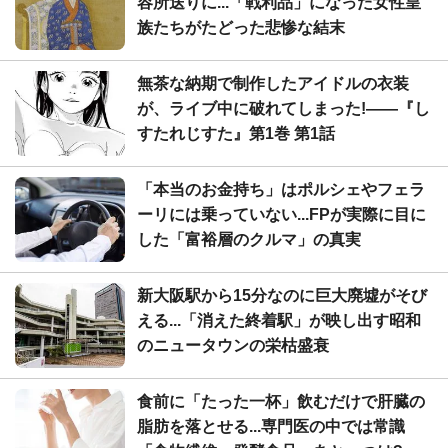
容所送りに...「戦利品」になった女性皇
族たちがたどった悲惨な結末
無茶な納期で制作したアイドルの衣装
が、ライブ中に破れてしまった!――『し
すたれじすた』第1巻 第1話
「本当のお金持ち」はポルシェやフェラ
ーリには乗っていない...FPが実際に目に
した「富裕層のクルマ」の真実
新大阪駅から15分なのに巨大廃墟がそび
える...「消えた終着駅」が映し出す昭和
のニュータウンの栄枯盛衰
食前に「たった一杯」飲むだけで肝臓の
脂肪を落とせる...専門医の中では常識