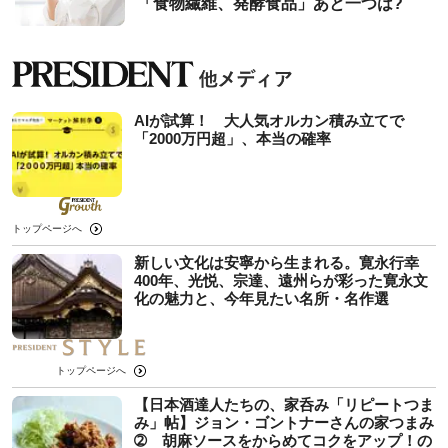
「食物繊維、発酵食品」あと一つは?
AIが試算！ 大人気オルカン積み立てで
「2000万円超」、本当の確率
トップページへ
新しい文化は安寧から生まれる。寛永行幸
400年、光悦、宗達、遠州らが彩った寛永文
化の魅力と、今年見たい名所・名作選
トップページへ
【日本酒達人たちの、家呑み「リピートつま
み」帖】ジョン・ゴントナーさんの家つまみ
➁ 胡麻ソースをからめてコクをアップ！の