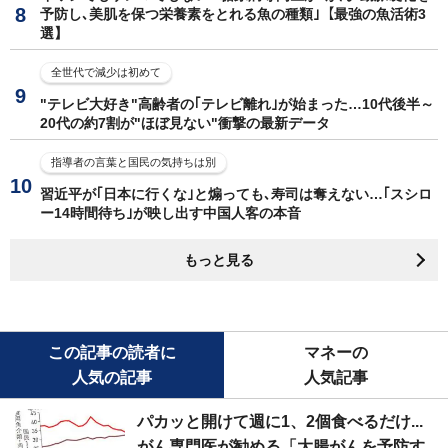
予防し､美肌を保つ栄養素をとれる魚の種類｣【最強の魚活術3
選】
全世代で減少は初めて
"テレビ大好き"高齢者の｢テレビ離れ｣が始まった…10代後半～
20代の約7割が"ほぼ見ない"衝撃の最新データ
指導者の言葉と国民の気持ちは別
習近平が｢日本に行くな｣と煽っても､寿司は奪えない…｢スシロ
ー14時間待ち｣が映し出す中国人客の本音
もっと見る
この記事の読者に
マネーの
人気の記事
人気記事
パカッと開けて週に1、2個食べるだけ...
がん専門医が勧める「大腸がんを予防す