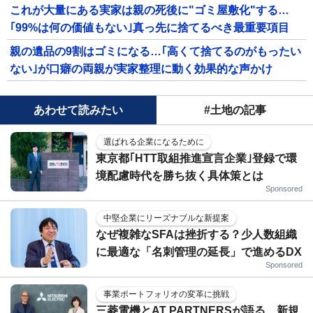
これが大量にある実家は親の死後に"ゴミ屋敷化"する…
｢99%は何の価値もない｣真っ先に捨てるべき最重要項目
親の遺品の9割はゴミになる…｢高くて捨てるのがもったい
ない｣が口癖の両親が実家整理に動く効果的な声かけ
あわせて読みたい
#土地の記事
選ばれる企業になるために
東京都｢HTT取組推進宣言企業｣登録で環
境配慮時代を勝ち抜く具体策とは
Sponsored
中堅企業にリーズナブルな新提案
なぜ複雑なSFAは挫折する？少人数組織
に最適な「名刺管理の延長」で進めるDX
Sponsored
事業ポートフォリオの変革に挑戦
三菱電機とAT PARTNERSが語る、新規