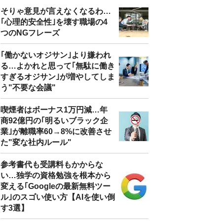
そりゃ意見が言えなくなるわ…
｢心理的安全性｣を壊す職場の4
つのNGフレーズ
｢働かないオジサン｣より嫌われ
る…よかれと思って｢無駄に働き
すぎるオジサン｣が増やしてしま
う"不要な会議"
喫煙者はボーナス1万円減…年
商92億円の｢明るいブラック企
業｣が離職率60→8%に改善させ
た"変な社内ルール"
参考書代も受講料もかからな
い…独学の資格勉強を根本から
変える｢Googleの最新無料ツー
ル｣のスゴい使い方【AIを使い倒
す3選】