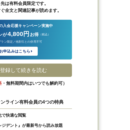
ら先は有料会員限定です。
すぐ全文と関連記事が読めます。
の入会応援キャンペーン実施中
4,800円
ンが
お得
（税込）
プラン限定／他割引との併用不可
お申込みはこちら
登録して続きを読む
料
・無料期間内はいつでも解約可）
ンライン有料会員の4つの特典
化で快適な閲覧
レジデント』が最新号から読み放題