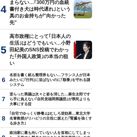
まらない…｢300万円の血統
書付き犬は時代遅れ｣という
真のお金持ちが"向かった
先"
高市政権にとって｢日本人の
生活｣はどうでもいい…小野
田紀美のSNS投稿でわかっ
た｢外国人政策｣の本当の狙
い
名前を書く紙も整理券もない…フランス人が日本
みたいに｢行列｣に並ばないのに｢順番｣を守れる謎
システム
逆らった県議は次々と姿を消した…麻生太郎です
ら手に負えない｢自民党福岡県議団｣が県民よりも
大事にする掟
｢自宅でゆっくり静養｣はむしろ逆効果…東北大学
名誉教授がリハビリの主役に据えた｢腎臓を強くす
る歩き方｣
政治家に最も向いていない人を首相にしてしまっ