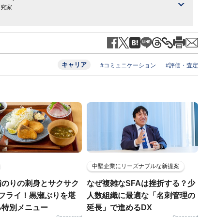
研究家
キャリア
#コミュニケーション
#評価・査定
中堅企業にリーズナブルな新提案
脂のりの刺身とサクサク
なぜ複雑なSFAは挫折する？少
りフライ！黒瀬ぶりを堪
人数組織に最適な「名刺管理の
る特別メニュー
延長」で進めるDX