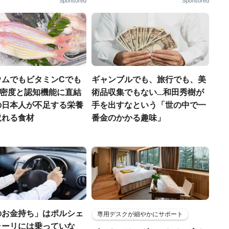
Sponsored
Sponsored
ウムでもビタミンCでも
ギャンブルでも、旅行でも、美
.骨密度と認知機能に直結
術品収集でもない...和田秀樹が
の日本人が不足する栄養
手を出すなという「世の中で一
取れる食材
番金のかかる趣味」
のお金持ち」はポルシェ
専用デスクが細やかにサポート
ラーリには乗っていな