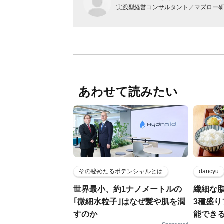
実践型経営コンサルタント／マズロー
あわせて読みたい
その秘めたるポテンシャルとは
dancyu
世界最小、約1ナノメートルの
繊細な
｢微細水粒子｣はなぜ髪や肌を潤
3種盛
すのか
能でき