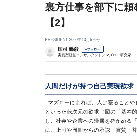
裏方仕事を部下に頼
【2】
PRESIDENT 2009年10月5日号
国司 義彦
+フォロー
実践型経営コンサルタント／マズロー研究家
人間だけが持つ自己実現欲求
マズローによれば、人は寝ることや
といった低次元の欲求（図の「基本
し、社会や企業への帰属を確かめる
に、上司や周囲からの承認・賞賛・