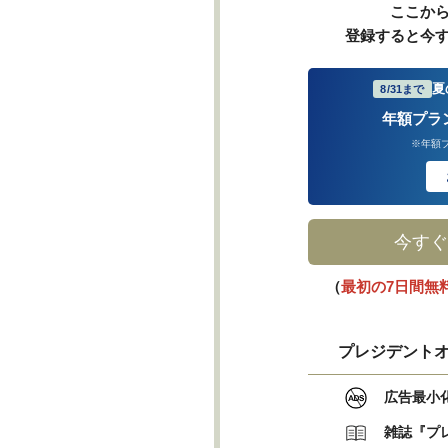
ここか
登録すると今
夏
8/31まで
年額プラ
※年額
今すぐ
（
最初の7日間無
プレジデントオ
広告最小
雑誌『プ