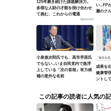
125年磨き続けた課題解決力。
い...
多様な人財の才能を掛け合わせ
層のク
て挑む、これからの電通
Sponsored
小泉進次郎氏でも、高市早苗氏
毎日を支
でもない...いま自民党内で急浮
成果を
上している「次の首相」有力候
健康管
補の意外な名前
ントし
この記事の読者に人気の