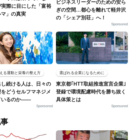
ビジネスリーダーのための安ら
FPが実際に目にした「富裕
ぎの空間…都心を離れて軽井沢
ルマ」の真実
の「シェア別荘」へ！
Sponsored
える運動と栄養の整え方
選ばれる企業になるために
出し続ける人は、日々の
東京都｢HTT取組推進宣言企業｣
理をどうセルフマネジメ
登録で環境配慮時代を勝ち抜く
ているのか——
具体策とは
Sponsored
Sponsored
記事