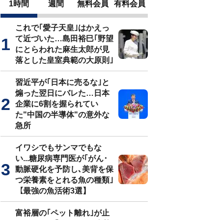
1時間
週間
無料会員
有料会員
これで｢愛子天皇｣はかえっ
て近づいた…島田裕巳｢野望
にとらわれた麻生太郎が見
落とした皇室典範の大原則｣
習近平が｢日本に売るな｣と
煽った翌日にバレた…日本
企業に6割を握られてい
た"中国の半導体"の意外な
急所
イワシでもサンマでもな
い...糖尿病専門医が｢がん･
動脈硬化を予防し､美背を保
つ栄養素をとれる魚の種類｣
【最強の魚活術3選】
富裕層の｢ペット離れ｣が止