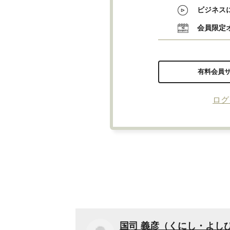
ビジネス
会員限定
有料会員
ログ
国司 義彦（くにし・よし