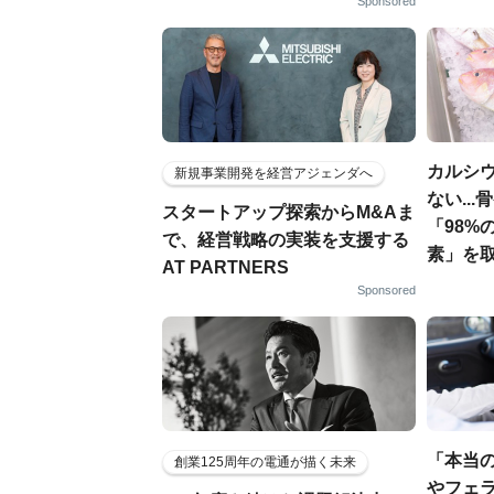
Sponsored
カルシ
新規事業開発を経営アジェンダへ
ない..
スタートアップ探索からM&Aま
「98%
で、経営戦略の実装を支援する
素」を
AT PARTNERS
Sponsored
「本当
創業125周年の電通が描く未来
やフェ