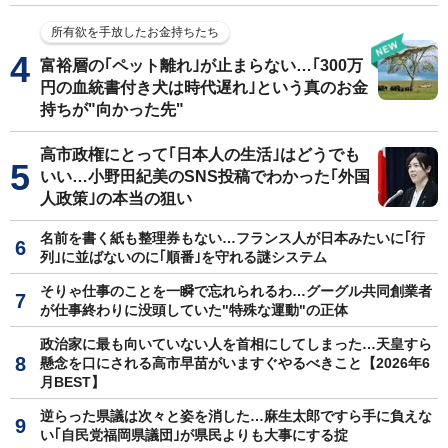
所有欲を手放したお金持ちたち
富裕層の｢ペット離れ｣が止まらない…｢300万
円の血統書付き犬は時代遅れ｣という真のお金
持ちが"向かった先"
高市政権にとって｢日本人の生活｣はどうでも
いい…小野田紀美のSNS投稿でわかった｢外国
人政策｣の本当の狙い
名前を書く紙も整理券もない…フランス人が日本みたいに｢行
列｣に並ばないのに｢順番｣を守れる謎システム
そりゃ仕事のことを一瞬で忘れられるわ…グーグル共同創業者
が仕事終わりに没頭していた"特殊な運動"の正体
政治家に最も向いていない人を首相にしてしまった…天皇すら
懸念を口にされる高市早苗がいますぐやるべきこと【2026年6
月BEST】
逆らった県議は次々と姿を消した…麻生太郎ですら手に負えな
い｢自民党福岡県議団｣が県民よりも大事にする掟