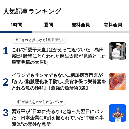
人気記事ランキング
1時間
週間
無料会員
有料会員
改正されど揺るがぬ｢長子優先｣
これで｢愛子天皇｣はかえって近づいた…島田
裕巳｢野望にとらわれた麻生太郎が見落とした
皇室典範の大原則｣
イワシでもサンマでもない...糖尿病専門医が
｢がん･動脈硬化を予防し､美背を保つ栄養素を
とれる魚の種類｣【最強の魚活術3選】
中国が輸入を止められないワケ
習近平が｢日本に売るな｣と煽った翌日にバレ
た…日本企業に6割を握られていた"中国の半
導体"の意外な急所