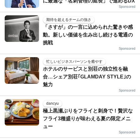
に最適な「名刺管理の延長」で進めるDX
Sponsored
期待を超えるチームの強さ
「さすが」の一言に込められた驚きや感
動。新しい価値を生み出し続ける電通の
挑戦
Sponsored
忙しいビジネスパーソンを癒やす
ホテルのサービスと別荘の独立性を融
合…シェア別荘｢GLAMDAY STYLE｣の
魅力
Sponsored
dancyu
極上黒瀬ぶりをフライと刺身で！贅沢な
フライ3種盛りが味わえる夏の限定メニ
ュー
Sponsored