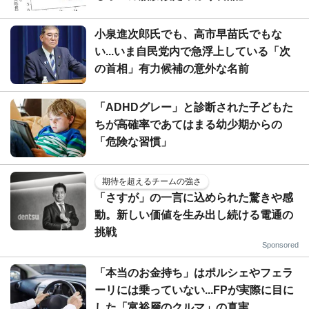
小泉進次郎氏でも、高市早苗氏でもな
い...いま自民党内で急浮上している「次
の首相」有力候補の意外な名前
「ADHDグレー」と診断された子どもた
ちが高確率であてはまる幼少期からの
「危険な習慣」
期待を超えるチームの強さ
「さすが」の一言に込められた驚きや感
動。新しい価値を生み出し続ける電通の
挑戦
Sponsored
「本当のお金持ち」はポルシェやフェラ
ーリには乗っていない...FPが実際に目に
した「富裕層のクルマ」の真実