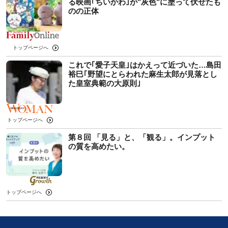
る映画｢ちいかわ｣が"灰色"に塗って伏せたも
のの正体
トップページへ
これで｢愛子天皇｣はかえって近づいた…島田
裕巳｢野望にとらわれた麻生太郎が見落とし
た皇室典範の大原則｣
トップページへ
第８回 「見る」と、「観る」。インプット
の質を高めたい。
トップページへ