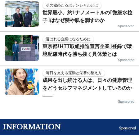
その秘めたるポテンシャルとは
世界最小、約1ナノメートルの｢微細水粒
子｣はなぜ髪や肌を潤すのか
Sponsored
選ばれる企業になるために
東京都｢HTT取組推進宣言企業｣登録で環
境配慮時代を勝ち抜く具体策とは
Sponsored
毎日を支える運動と栄養の整え方
成果を出し続ける人は、日々の健康管理
をどうセルフマネジメントしているのか
——
Sponsored
INFORMATION
Sponsored