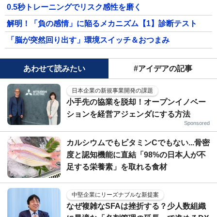
0.5秒トレーニングでリスク感性を磨く
解明！「負の感情」に陥るメカニズム【1】診断テスト
「脳が突然回り出す」環境スイッチ＆おつまみ
あわせて読みたい
#アイデアの記事
日本企業の新規事業開発の課題
小手先の協業を脱却！オープンイノベー
ションを経営アジェンダにする方法
Sponsored
カルシウムでもビタミンCでもない...骨密
度と認知機能に直結「98%の日本人が不
足する栄養素」を取れる食材
中堅企業にリーズナブルな新提案
なぜ複雑なSFAは挫折する？少人数組織