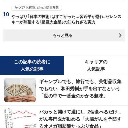
かつて｢お荷物｣だった防衛産業
やっぱり｢日本の技術｣はすごかった…習近平が恐れ､ゼレンス
キーが熱望する｢超巨大企業｣の知られざる実力
もっと見る
この記事の読者に
キャリアの
人気の記事
人気記事
ギャンブルでも、旅行でも、美術品収集
でもない...和田秀樹が手を出すなという
「世の中で一番金のかかる趣味」
パカッと開けて週に1、2個食べるだけ...
がん専門医が勧める「大腸がんを予防す
るオメガ脂肪酸たっぷり食品」