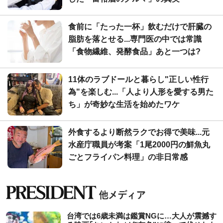
食前に「たった一杯」飲むだけで肝臓の
脂肪を落とせる...専門医の中では常識
「食物繊維、発酵食品」あと一つは?
11体のラブドールと暮らし"正しい性行
為"を楽しむ...「人より人形を愛する男た
ち」が奇妙な生活を始めたワケ
外食するより断然ラクでお得で美味...元
水産庁職員が考案「1尾2000円の鮮魚丸
ごとフライパン料理」の非日常感
台湾では6歳未満は鑑賞NGに…大人が震撼す