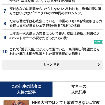
かった｢幸福を感じにくくなる年収｣の分岐点
襟付きなのに周囲から｢だらしない｣と思われる…帰省の際に選
んではいけない｢ユニクロの2990円のポロシャツ｣
だから習近平は心底焦っている…中国のITもEVも壊滅させる力
を持つ日本が世界シェア8割を握る"素材"の名前
山本五十六の愛人の芸者について書き､初版は絶版…阿川弘之
のベストセラー小説がたどった"その後"
これで｢愛子天皇｣はかえって近づいた…島田裕巳｢野望にとら
われた麻生太郎が見落とした皇室典範の大原則｣
もっと見る
この記事の読者に
マネーの
人気の記事
人気記事
NHK大河ではとても放送できない...宣教