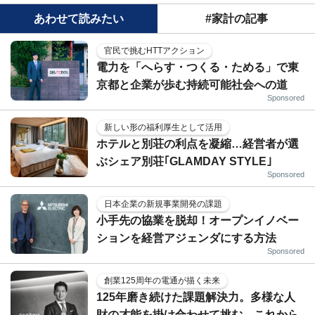
あわせて読みたい
#家計の記事
官民で挑むHTTアクション
電力を「へらす・つくる・ためる」で東
京都と企業が歩む持続可能社会への道
Sponsored
新しい形の福利厚生として活用
ホテルと別荘の利点を凝縮…経営者が選
ぶシェア別荘｢GLAMDAY STYLE｣
Sponsored
日本企業の新規事業開発の課題
小手先の協業を脱却！オープンイノベー
ションを経営アジェンダにする方法
Sponsored
創業125周年の電通が描く未来
125年磨き続けた課題解決力。多様な人
財の才能を掛け合わせて挑む、これから