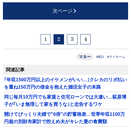
次ページ
1
2
3
4
マネー
#家計
#マイホーム
関連記事
｢年収1500万円以上のイケメンがいい…｣クレカのリボ払い
を重ね150万円の借金を抱えた婚活女子の末路
同じ毎月10万円でも家賃と住宅ローンでは大違い…荻原博
子が｢いま無理して家を買うな｣と忠告するワケ
開けてびっくり夫婦で"6倍"の貯蓄格差…世帯年収1100万
円超の別財布家計で控えめ夫がキレた妻の食費額