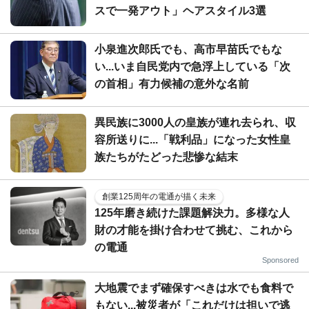
スで一発アウト」ヘアスタイル3選
小泉進次郎氏でも、高市早苗氏でもな
い...いま自民党内で急浮上している「次
の首相」有力候補の意外な名前
異民族に3000人の皇族が連れ去られ、収
容所送りに...「戦利品」になった女性皇
族たちがたどった悲惨な結末
創業125周年の電通が描く未来
125年磨き続けた課題解決力。多様な人
財の才能を掛け合わせて挑む、これから
の電通
Sponsored
大地震でまず確保すべきは水でも食料で
もない...被災者が「これだけは担いで逃