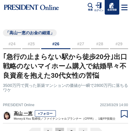
会員登録
検索
ログイン
「高山一恵のお金の細道」
#24
#25
#26
#27
#28
#29
｢急行の止まらない駅から徒歩20分｣出口
戦略のないマイホーム購入で結婚早々不
良資産を抱えた30代女性の苦悩
3500万円で買った新築マンションの価値が一瞬で2800万円に落ちる
ワケ
PRESIDENT Online
2023/03/29 14:00
高山 一恵
+フォロー
Money＆You 取締役／ファイナンシャルプランナー（CFPR）、1級FP技能士