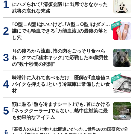
にハメられて｢清須会議｣に出席できなかった
武将の哀れな末路
｢O型→A型｣はいいけど､｢A型→O型｣はダメ…
誰にでも輸血できる｢万能血液｣の最後の落と
し穴
耳の後ろから流血､指の肉をごっそり食べら
れ…クマに｢猪木キック｣で応戦した36歳男性
の"数十秒間の死闘"
味噌汁に入れて食べるだけ…医師が｢血糖値ス
パイクを抑える｣という冷蔵庫に常備したい食
材
額に貼る｢熱を冷ますシート｣でも､首にかける
｢ネッククーラー｣でもない…熱中症対策に最
も効果的なアイテム
｢高収入の人ほど幸せ｣は間違いだった…世界160カ国研究で分