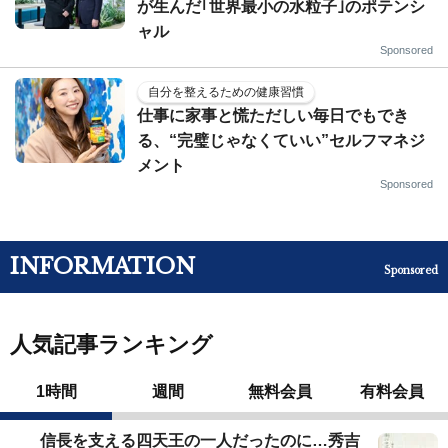
が生んだ｢世界最小の水粒子｣のポテンシ
ャル
Sponsored
自分を整えるための健康習慣
仕事に家事と慌ただしい毎日でもでき
る、“完璧じゃなくていい”セルフマネジ
メント
Sponsored
INFORMATION
Sponsored
人気記事ランキング
1時間
週間
無料会員
有料会員
信長を支える四天王の一人だったのに…秀吉