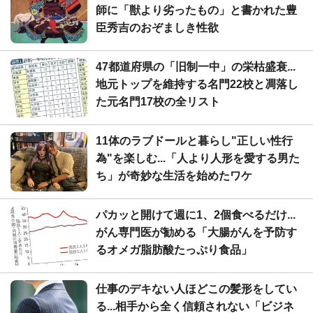
師に「獣より劣ったもの」と書かれた豊
臣秀吉のおぞましき性欲
47都道府県の「旧制一中」の栄枯盛衰...
地元トップを維持する名門22校と凋落し
た元名門17校の全リスト
11体のラブドールと暮らし"正しい性行
為"を楽しむ...「人より人形を愛する男た
ち」が奇妙な生活を始めたワケ
パカッと開けて週に1、2個食べるだけ...
がん専門医が勧める「大腸がんを予防す
るオメガ脂肪酸たっぷり食品」
仕事のデキない人ほどこの髪形をしてい
る...相手から全く信頼されない「ビジネ