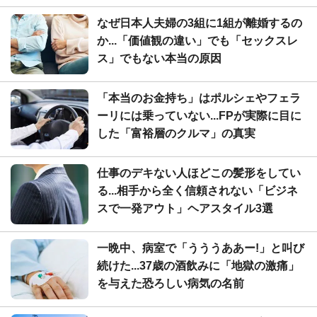
なぜ日本人夫婦の3組に1組が離婚するの
か...「価値観の違い」でも「セックスレ
ス」でもない本当の原因
「本当のお金持ち」はポルシェやフェラ
ーリには乗っていない...FPが実際に目に
した「富裕層のクルマ」の真実
仕事のデキない人ほどこの髪形をしてい
る...相手から全く信頼されない「ビジネ
スで一発アウト」ヘアスタイル3選
一晩中、病室で「うううああー!」と叫び
続けた...37歳の酒飲みに「地獄の激痛」
を与えた恐ろしい病気の名前