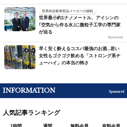
世界的自動車部品メーカーの挑戦
世界最小約1ナノメートル、アイシンの
｢空気から作る水｣に微粒子工学の専門家
が迫る
Sponsored
早く安く酔えるコスパ最強のお酒...若い
女性もゴクゴク飲める「ストロング系チ
ューハイ」の本当の怖さ
INFORMATION
Sponsored
人気記事ランキング
1時間
週間
無料会員
有料会員