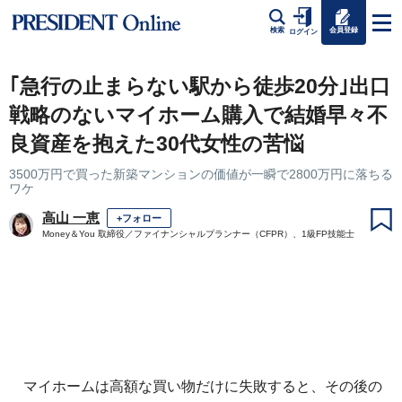
会員登録
検索
ログイン
｢急行の止まらない駅から徒歩20分｣出口
戦略のないマイホーム購入で結婚早々不
良資産を抱えた30代女性の苦悩
3500万円で買った新築マンションの価値が一瞬で2800万円に落ちる
ワケ
高山 一恵
+フォロー
Money＆You 取締役／ファイナンシャルプランナー（CFPR）、1級FP技能士
マイホームは高額な買い物だけに失敗すると、その後の