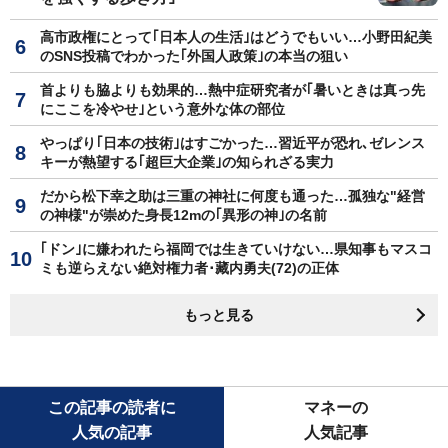
高市政権にとって｢日本人の生活｣はどうでもいい…小野田紀美
のSNS投稿でわかった｢外国人政策｣の本当の狙い
首よりも脇よりも効果的…熱中症研究者が｢暑いときは真っ先
にここを冷やせ｣という意外な体の部位
やっぱり｢日本の技術｣はすごかった…習近平が恐れ､ゼレンス
キーが熱望する｢超巨大企業｣の知られざる実力
だから松下幸之助は三重の神社に何度も通った…孤独な"経営
の神様"が崇めた身長12mの｢異形の神｣の名前
｢ドン｣に嫌われたら福岡では生きていけない…県知事もマスコ
ミも逆らえない絶対権力者･藏内勇夫(72)の正体
もっと見る
この記事の読者に
マネーの
人気の記事
人気記事