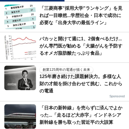
「三菱商事"採用大学"ランキング」を見
れば一目瞭然...学歴社会・日本で成功に
必要な「出身大学の最低ライン」
パカッと開けて週に1、2個食べるだけ...
がん専門医が勧める「大腸がんを予防す
るオメガ脂肪酸たっぷり食品」
創業125周年の電通が描く未来
125年磨き続けた課題解決力。多様な人
財の才能を掛け合わせて挑む、これから
の電通
Sponsored
「日本の新幹線」を売らずに済んでよか
った...「走るほど大赤字」インドネシア
新幹線を勝ち取った習近平の大誤算