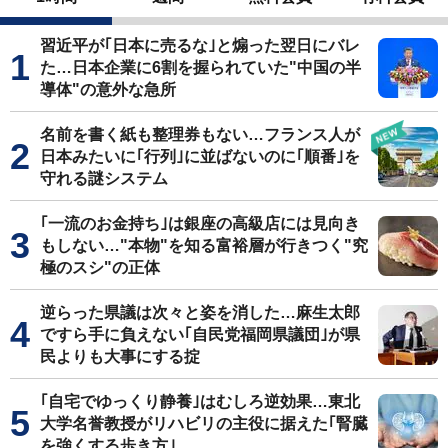
習近平が｢日本に売るな｣と煽った翌日にバレ
た…日本企業に6割を握られていた"中国の半
導体"の意外な急所
名前を書く紙も整理券もない…フランス人が
日本みたいに｢行列｣に並ばないのに｢順番｣を
守れる謎システム
｢一流のお金持ち｣は銀座の高級店には見向き
もしない…"本物"を知る富裕層が行きつく"究
極のスシ"の正体
逆らった県議は次々と姿を消した…麻生太郎
ですら手に負えない｢自民党福岡県議団｣が県
民よりも大事にする掟
｢自宅でゆっくり静養｣はむしろ逆効果…東北
大学名誉教授がリハビリの主役に据えた｢腎臓
を強くする歩き方｣