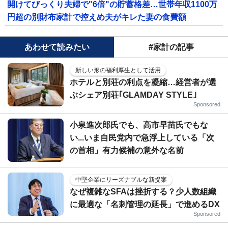
開けてびっくり夫婦で"6倍"の貯蓄格差…世帯年収1100万
円超の別財布家計で控えめ夫がキレた妻の食費額
あわせて読みたい
#家計の記事
新しい形の福利厚生として活用
ホテルと別荘の利点を凝縮…経営者が選
ぶシェア別荘｢GLAMDAY STYLE｣
Sponsored
小泉進次郎氏でも、高市早苗氏でもな
い...いま自民党内で急浮上している「次
の首相」有力候補の意外な名前
中堅企業にリーズナブルな新提案
なぜ複雑なSFAは挫折する？少人数組織
に最適な「名刺管理の延長」で進めるDX
Sponsored