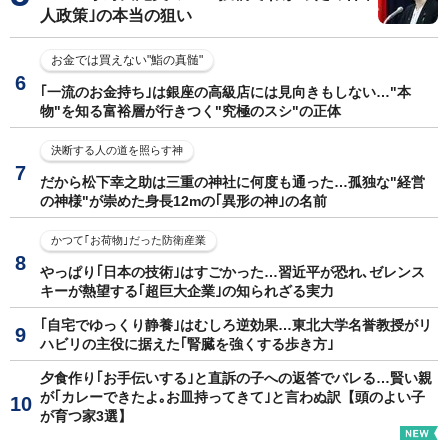
人政策｣の本当の狙い
お金では買えない"鮨の真髄"
｢一流のお金持ち｣は銀座の高級店には見向きもしない…"本
物"を知る富裕層が行きつく"究極のスシ"の正体
決断する人の道を照らす神
だから松下幸之助は三重の神社に何度も通った…孤独な"経営
の神様"が崇めた身長12mの｢異形の神｣の名前
かつて｢お荷物｣だった防衛産業
やっぱり｢日本の技術｣はすごかった…習近平が恐れ､ゼレンス
キーが熱望する｢超巨大企業｣の知られざる実力
｢自宅でゆっくり静養｣はむしろ逆効果…東北大学名誉教授がリ
ハビリの主役に据えた｢腎臓を強くする歩き方｣
夕食作り｢お手伝いする｣と直訴の子への返答でバレる…賢い親
が｢カレーできたよ｡お皿持ってきて｣と言わぬ訳【頭のよい子
が育つ家3選】