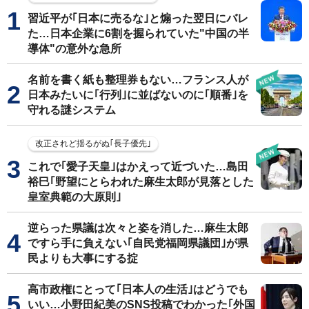
習近平が｢日本に売るな｣と煽った翌日にバレ
た…日本企業に6割を握られていた"中国の半
導体"の意外な急所
名前を書く紙も整理券もない…フランス人が
日本みたいに｢行列｣に並ばないのに｢順番｣を
守れる謎システム
改正されど揺るがぬ｢長子優先｣
これで｢愛子天皇｣はかえって近づいた…島田
裕巳｢野望にとらわれた麻生太郎が見落とした
皇室典範の大原則｣
逆らった県議は次々と姿を消した…麻生太郎
ですら手に負えない｢自民党福岡県議団｣が県
民よりも大事にする掟
高市政権にとって｢日本人の生活｣はどうでも
いい…小野田紀美のSNS投稿でわかった｢外国