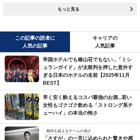
もっと見る
この記事の読者に
キャリアの
人気の記事
人気記事
帝国ホテルでも椿山荘でもない...「ミシ
ュランガイド」が太鼓判を押した意外す
ぎる日本のホテルの名前【2025年11月
BEST】
早く安く酔えるコスパ最強のお酒...若い
女性もゴクゴク飲める「ストロング系チ
ューハイ」の本当の怖さ
期待を超えるチームの強さ
「さすが」の一言に込められた驚きや感