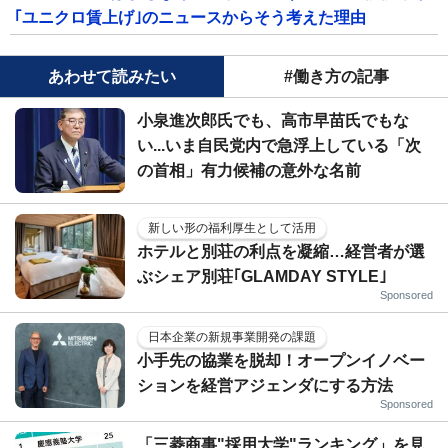
｢ユニクロ賃上げ｣のニュースからそう考えた理由
あわせて読みたい
#働き方の記事
小泉進次郎氏でも、高市早苗氏でもな
い...いま自民党内で急浮上している「次
の首相」有力候補の意外な名前
新しい形の福利厚生として活用
ホテルと別荘の利点を凝縮…経営者が選
ぶシェア別荘｢GLAMDAY STYLE｣
Sponsored
日本企業の新規事業開発の課題
小手先の協業を脱却！オープンイノベー
ションを経営アジェンダにする方法
Sponsored
「三菱商事"採用大学"ランキング」を見