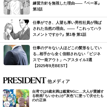
練習方針を無視した理由――『ベー革』
第3話
仕事ができ、人望も厚い男性社員が飛ば
された当然の理由。――『これってハラ
スメントですか?』第1巻 第1話
仕事のデキない人ほどこの髪形をしてい
る...相手から全く信頼されない「ビジネ
スで一発アウト」ヘアスタイル3選
【2025年9月BEST】
台湾では6歳未満は鑑賞NGに…大人が震撼す
る映画｢ちいかわ｣が"灰色"に塗って伏せたも
のの正体