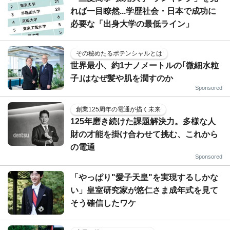
れば一目瞭然...学歴社会・日本で成功に
必要な「出身大学の最低ライン」
その秘めたるポテンシャルとは
世界最小、約1ナノメートルの｢微細水粒
子｣はなぜ髪や肌を潤すのか
Sponsored
創業125周年の電通が描く未来
125年磨き続けた課題解決力。多様な人
財の才能を掛け合わせて挑む、これから
の電通
Sponsored
「やっぱり"愛子天皇"を実現するしかな
い」皇室研究家が悠仁さま成年式を見て
そう確信したワケ