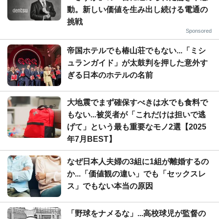
動。新しい価値を生み出し続ける電通の
挑戦
Sponsored
帝国ホテルでも椿山荘でもない...「ミシ
ュランガイド」が太鼓判を押した意外す
ぎる日本のホテルの名前
大地震でまず確保すべきは水でも食料で
もない...被災者が「これだけは担いで逃
げて」という最も重要なモノ2選【2025
年7月BEST】
なぜ日本人夫婦の3組に1組が離婚するの
か...「価値観の違い」でも「セックスレ
ス」でもない本当の原因
「野球をナメるな」...高校球児が監督の