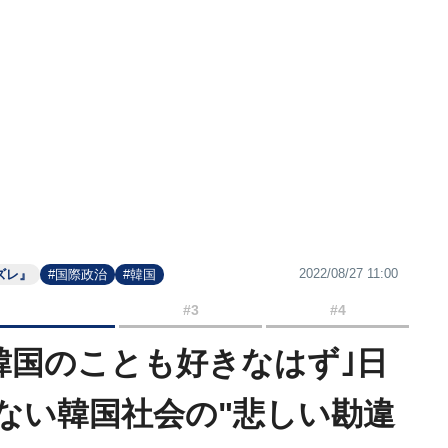
2022/08/27 11:00
ズレ』
#国際政治
#韓国
#3
#4
ら韓国のことも好きなはず｣日
ない韓国社会の"悲しい勘違