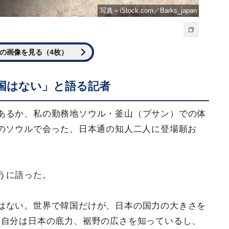
写真＝iStock.com／Barks_japan
の画像を見る（4枚）
国はない」と語る記者
あるか、私の勤務地ソウル・釜山（プサン）での体
のソウルで会った、日本通の知人二人に登場願お
うに語った。
はない。世界で韓国だけが、日本の国力の大きさを
た自分は日本の底力、裾野の広さを知っているし、