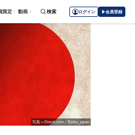
員限定
動画
検索
ログイン
会員登録
写真＝iStock.com／Barks_japan