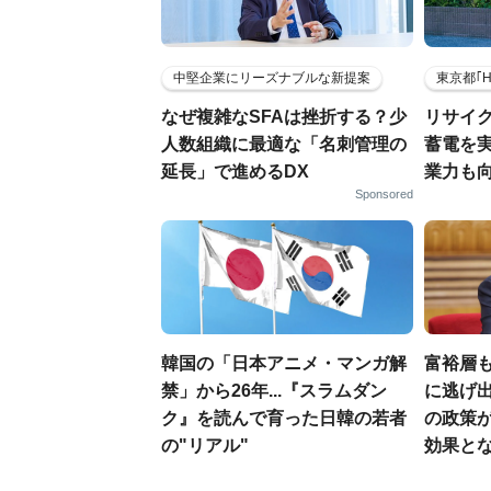
中堅企業にリーズナブルな新提案
東京都｢
なぜ複雑なSFAは挫折する？少
リサイ
人数組織に最適な「名刺管理の
蓄電を
延長」で進めるDX
業力も
Sponsored
韓国の「日本アニメ・マンガ解
富裕層
禁」から26年...『スラムダン
に逃げ出
ク』を読んで育った日韓の若者
の政策
の"リアル"
効果と