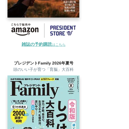
雑誌の予約購読
はこちら
プレジデントFamily 2026年夏号
頭のいい子が育つ「育脳」大百科