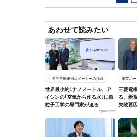
あわせて読みたい
世界的自動車部品メーカーの挑戦
事業ポー
世界最小約1ナノメートル、ア
三菱電機
イシンの｢空気から作る水｣に微
る、新
粒子工学の専門家が迫る
失敗要
Sponsored