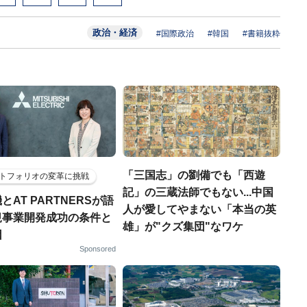
政治・経済
#国際政治
#韓国
#書籍抜粋
「三国志」の劉備でも「西遊
トフォリオの変革に挑戦
記」の三蔵法師でもない...中国
とAT PARTNERSが語
人が愛してやまない「本当の英
規事業開発成功の条件と
雄」が"クズ集団"なワケ
因
Sponsored