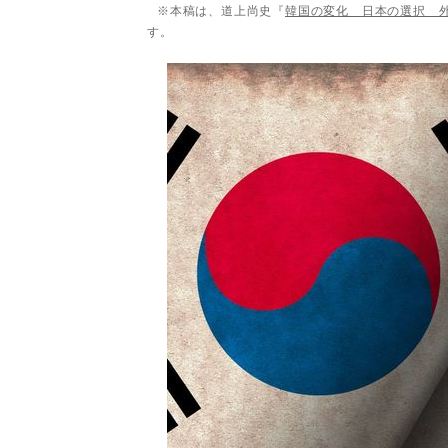
※本稿は、道上尚史『
韓国の変化 日本の選択 
す。