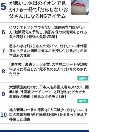
が悪い…休日のイオンで見
かける一発で｢だらしないお
父さん｣になるNGアイテム
イワシでもサンマでもない...糖尿病専門医が｢が
ん･動脈硬化を予防し､美肌を保つ栄養素をとれる
魚の種類｣【最強の魚活術3選】
怒るべきは｢おじさんの短パン｣ではない…海外報
道から見えた国民に省エネを押し付けるだけの日
本政府の無策
｢進学校→慶應大→大企業｣の学歴エリートが10数
年ぶりに再会した"元不良の友人"に打ちのめされ
たワケ
大阪駅直結なのに､日本人も外国人客も来ない…開
業1年で｢廃墟フードコート｣と呼ばれたピカピカ
新施設の悲劇【残念なタテモノ3選】
地方衰退の一番の原因は｢人口減少｣ではない…山
口の超富裕層が｢住民税43億円｣をまるっと抱えて
移住した理由