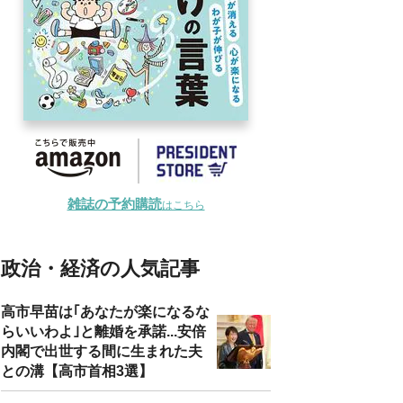
雑誌の予約購読
はこちら
政治・経済の人気記事
高市早苗は｢あなたが楽になるな
らいいわよ｣と離婚を承諾...安倍
内閣で出世する間に生まれた夫
との溝【高市首相3選】