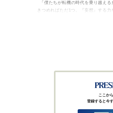
「僕たちが転機の時代を乗り越える
きつめればただ1つ。『妄想』する力
ここか
登録すると今