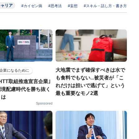
キャリア
#カイゼン病
#思考法
#妄想
#スキル・話し方・書き方
大地震でまず確保すべきは水で
企業になるために
も食料でもない...被災者が「こ
HTT取組推進宣言企業｣
れだけは担いで逃げて」という
環境配慮時代を勝ち抜く
最も重要なモノ2選
とは
Sponsored