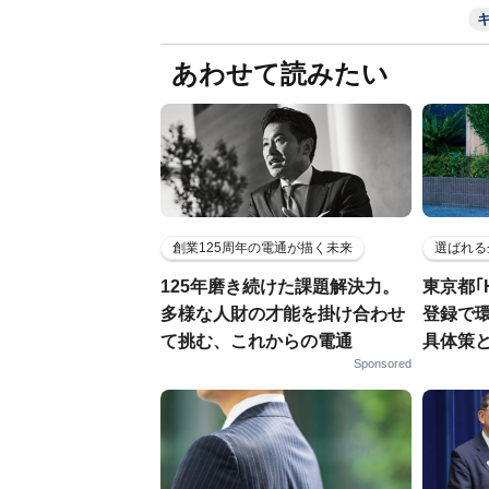
あわせて読みたい
創業125周年の電通が描く未来
選ばれる
125年磨き続けた課題解決力。
東京都｢
多様な人財の才能を掛け合わせ
登録で
て挑む、これからの電通
具体策
Sponsored