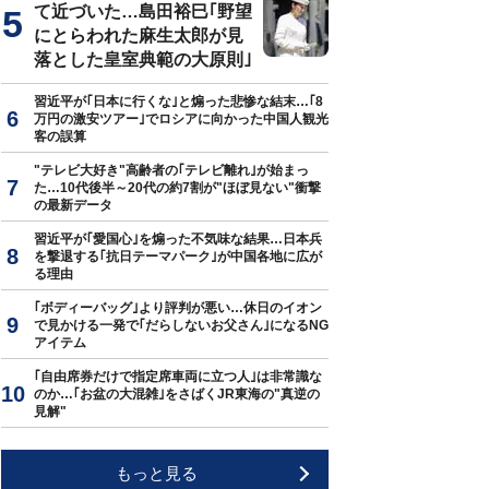
て近づいた…島田裕巳｢野望
にとらわれた麻生太郎が見
落とした皇室典範の大原則｣
習近平が｢日本に行くな｣と煽った悲惨な結末…｢8
万円の激安ツアー｣でロシアに向かった中国人観光
客の誤算
"テレビ大好き"高齢者の｢テレビ離れ｣が始まっ
た…10代後半～20代の約7割が"ほぼ見ない"衝撃
の最新データ
習近平が｢愛国心｣を煽った不気味な結果…日本兵
を撃退する｢抗日テーマパーク｣が中国各地に広が
る理由
｢ボディーバッグ｣より評判が悪い…休日のイオン
で見かける一発で｢だらしないお父さん｣になるNG
アイテム
｢自由席券だけで指定席車両に立つ人｣は非常識な
のか…｢お盆の大混雑｣をさばくJR東海の"真逆の
見解"
もっと見る