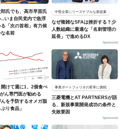
次郎氏でも、高市早苗氏
中堅企業にリーズナブルな新提案
...いま自民党内で急浮
なぜ複雑なSFAは挫折する？少
いる「次の首相」有力候
人数組織に最適な「名刺管理の
外な名前
延長」で進めるDX
Sponsored
開けて週に1、2個食べ
事業ポートフォリオの変革に挑戦
..がん専門医が勧める
三菱電機とAT PARTNERSが語
がんを予防するオメガ脂
る、新規事業開発成功の条件と
っぷり食品」
失敗要因
Sponsored