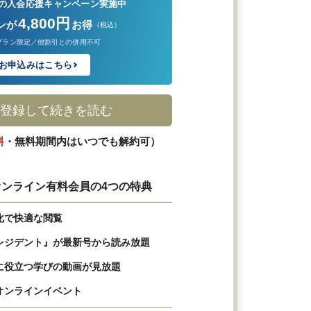
の入会応援キャンペーン実施中
4,800円
ンが
お得
（税込）
プラン限定／他割引との併用不可
お申込みはこちら
登録して続きを読む
料
・無料期間内はいつでも解約可）
ンライン有料会員の4つの特典
化で快適な閲覧
レジデント』が最新号から読み放題
に役立つ学びの動画が見放題
オンラインイベント