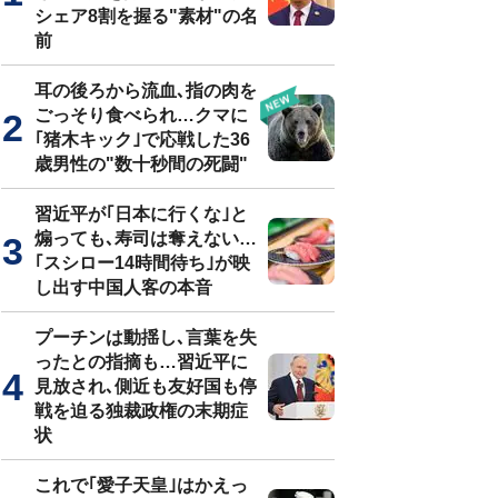
シェア8割を握る"素材"の名
前
耳の後ろから流血､指の肉を
ごっそり食べられ…クマに
｢猪木キック｣で応戦した36
歳男性の"数十秒間の死闘"
習近平が｢日本に行くな｣と
煽っても､寿司は奪えない…
｢スシロー14時間待ち｣が映
し出す中国人客の本音
プーチンは動揺し､言葉を失
ったとの指摘も…習近平に
見放され､側近も友好国も停
戦を迫る独裁政権の末期症
状
これで｢愛子天皇｣はかえっ