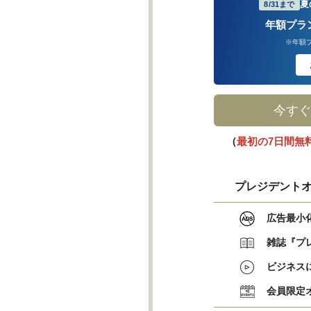
夏
8/31まで
年額プラ
※年額
今すぐ
（
最初の7日間無
プレジデントオ
広告最小
雑誌『プ
ビジネス
会員限定