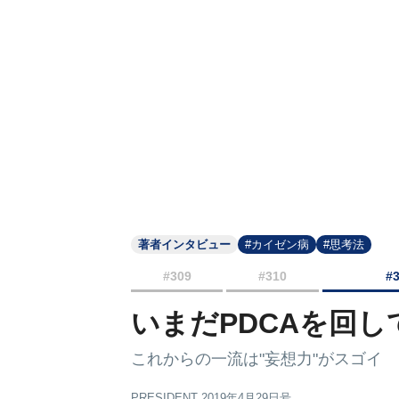
著者インタビュー
#カイゼン病
#思考法
#309
#310
#
いまだPDCAを回
これからの一流は"妄想力"がスゴイ
PRESIDENT 2019年4月29日号