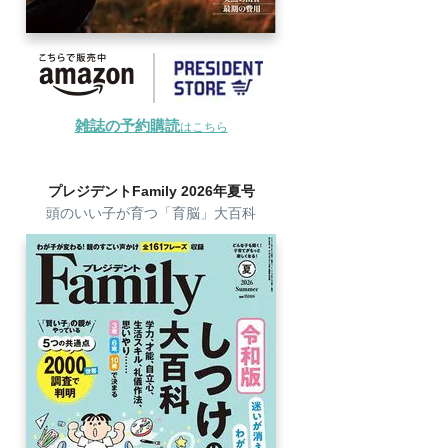
雑誌の予約購読
はこちら
プレジデントFamily 2026年夏号
頭のいい子が育つ「育脳」大百科