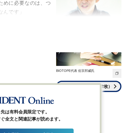
ために必要なのは、つ
なんです」
BIOTOPE代表 佐宗邦威氏
全ての画像を見る（2枚）
ら先は有料会員限定です。
すぐ全文と関連記事が読めます。