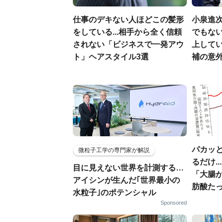
仕事のデキない人ほどこの髪形
小泉進
をしている...相手から全く信頼
でもない
されない「ビジネスで一発アウ
上して
ト」ヘアスタイル3選
補の意
パカッと
微粒子工学の専門家が解説
るだけ.
目に見えない世界を計測する…
「大腸
アイシンが生んだ｢世界最小の
肪酸た
水粒子｣のポテンシャル
Sponsored