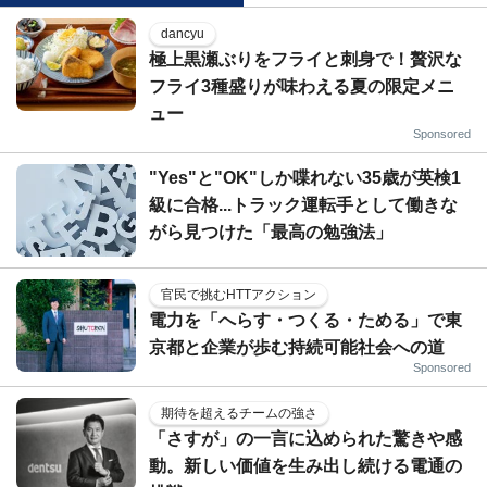
dancyu
極上黒瀬ぶりをフライと刺身で！贅沢な
フライ3種盛りが味わえる夏の限定メニ
ュー
Sponsored
"Yes"と"OK"しか喋れない35歳が英検1
級に合格...トラック運転手として働きな
がら見つけた「最高の勉強法」
官民で挑むHTTアクション
電力を「へらす・つくる・ためる」で東
京都と企業が歩む持続可能社会への道
Sponsored
期待を超えるチームの強さ
「さすが」の一言に込められた驚きや感
動。新しい価値を生み出し続ける電通の