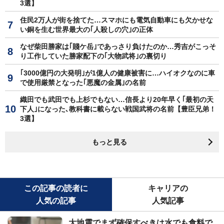
3選】
住民2万人が街を捨てた…スマホにも電気自動車にも欠かせな
い銅を生む世界最大の｢人殺しの穴｣の正体
なぜ柴田勝家は｢賤ケ岳｣であっさり負けたのか…秀吉がこっそ
り工作していた勝家配下の｢大物武将｣の裏切り
｢3000億円の大発明｣が1億人の健康被害に…ハイオクなのに車
で使用厳禁となった｢悪魔の金属｣の名前
織田でも武田でも上杉でもない…信長より20年早く｢最初の天
下人｣になった､教科書に載らない戦国武将の名前【豊臣兄弟！
3選】
もっと見る
この記事の読者に
キャリアの
人気の記事
人気記事
大地震でまず確保すべきは水でも食料で