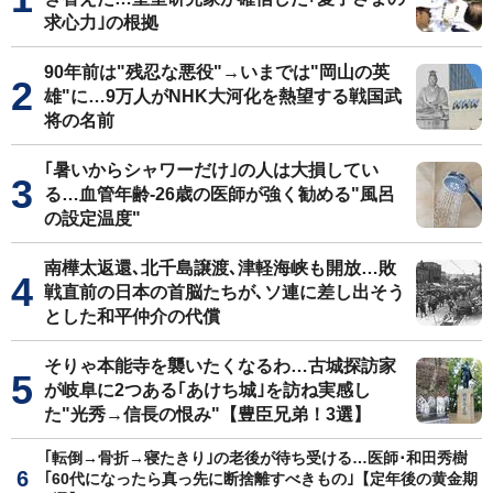
求心力｣の根拠
90年前は"残忍な悪役"→いまでは"岡山の英
雄"に…9万人がNHK大河化を熱望する戦国武
将の名前
｢暑いからシャワーだけ｣の人は大損してい
る…血管年齢-26歳の医師が強く勧める"風呂
の設定温度"
南樺太返還､北千島譲渡､津軽海峡も開放…敗
戦直前の日本の首脳たちが､ソ連に差し出そう
とした和平仲介の代償
そりゃ本能寺を襲いたくなるわ…古城探訪家
が岐阜に2つある｢あけち城｣を訪ね実感し
た"光秀→信長の恨み"【豊臣兄弟！3選】
｢転倒→骨折→寝たきり｣の老後が待ち受ける…医師･和田秀樹
｢60代になったら真っ先に断捨離すべきもの｣【定年後の黄金期