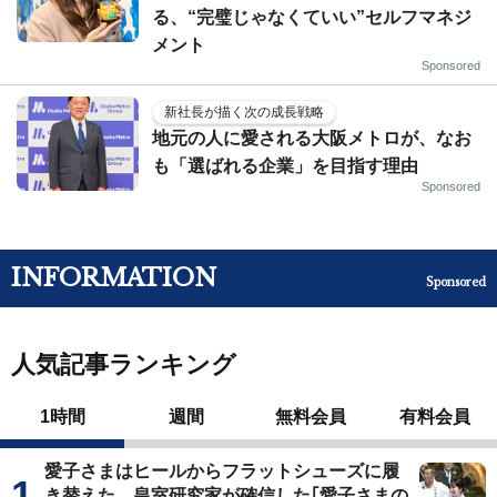
る、“完璧じゃなくていい”セルフマネジ
メント
Sponsored
新社長が描く次の成長戦略
地元の人に愛される大阪メトロが、なお
も「選ばれる企業」を目指す理由
Sponsored
INFORMATION
Sponsored
人気記事ランキング
1時間
週間
無料会員
有料会員
愛子さまはヒールからフラットシューズに履
き替えた…皇室研究家が確信した｢愛子さまの