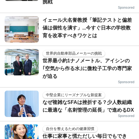
挑戦
Sponsored
イェール大名誉教授「筆記テストと偏差
値は個性を潰す」...今すぐ日本の学校教
育を改革すべきワケとは
世界的自動車部品メーカーの挑戦
世界最小約1ナノメートル、アイシンの
｢空気から作る水｣に微粒子工学の専門家
が迫る
Sponsored
中堅企業にリーズナブルな新提案
なぜ複雑なSFAは挫折する？少人数組織
に最適な「名刺管理の延長」で進めるDX
Sponsored
自分を整えるための健康習慣
仕事に家事と慌ただしい毎日でもでき