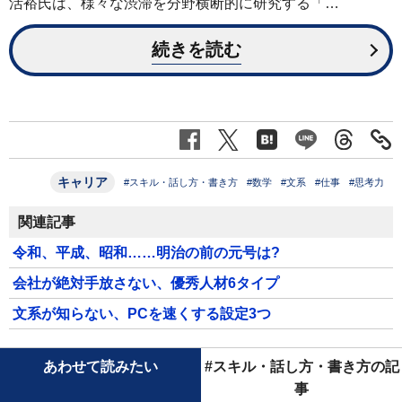
活裕氏は、様々な渋滞を分野横断的に研究する「…
続きを読む
キャリア
#スキル・話し方・書き方
#数学
#文系
#仕事
#思考力
関連記事
令和、平成、昭和……明治の前の元号は?
会社が絶対手放さない、優秀人材6タイプ
文系が知らない、PCを速くする設定3つ
あわせて読みたい
#スキル・話し方・書き方の記
事