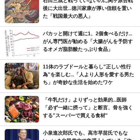
石田三成と戦っていないのに関ヶ原合戦
後に大出世...徳川家康が厚い信頼を置い
た「戦国最大の悪人」
パカッと開けて週に1、2個食べるだけ...
がん専門医が勧める「大腸がんを予防す
るオメガ脂肪酸たっぷり食品」
11体のラブドールと暮らし"正しい性行
為"を楽しむ...「人より人形を愛する男た
ち」が奇妙な生活を始めたワケ
「牛乳だけ」よりずっと効果的...医師
「必ず一緒に摂って」と断言、骨を強く
する"スーパーで買える食材"
小泉進次郎氏でも、高市早苗氏でもな