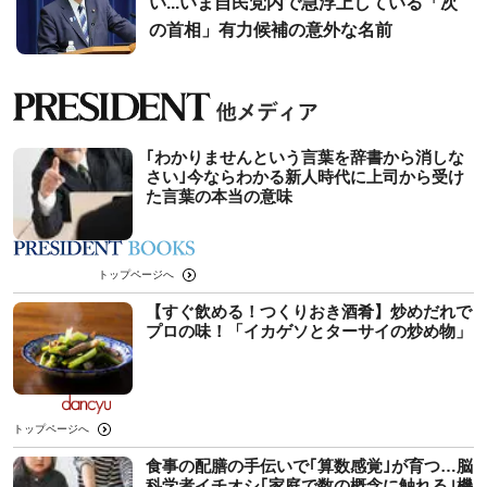
い...いま自民党内で急浮上している「次
の首相」有力候補の意外な名前
｢わかりませんという言葉を辞書から消しな
さい｣今ならわかる新人時代に上司から受け
た言葉の本当の意味
トップページへ
【すぐ飲める！つくりおき酒肴】炒めだれで
プロの味！「イカゲソとターサイの炒め物」
トップページへ
食事の配膳の手伝いで｢算数感覚｣が育つ…脳
科学者イチオシ｢家庭で数の概念に触れる｣機